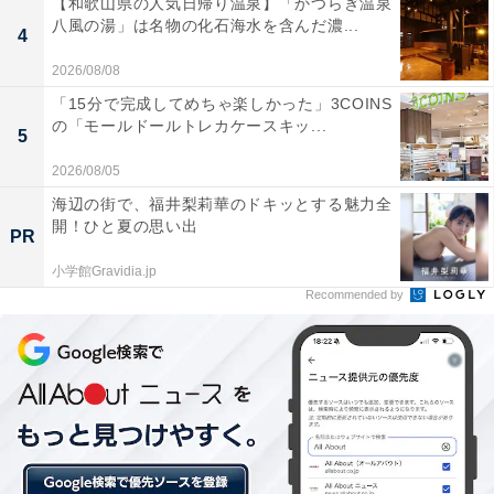
【和歌山県の人気日帰り温泉】「かつらぎ温泉
八風の湯」は名物の化石海水を含んだ濃...
4
2026/08/08
「15分で完成してめちゃ楽しかった」3COINS
の「モールドールトレカケースキッ...
5
2026/08/05
海辺の街で、福井梨莉華のドキッとする魅力全
開！ひと夏の思い出
PR
小学館Gravidia.jp
Recommended by
ロイズプチパック［ポテトチップチョコレート マイルドビター］
ポテトチップの片面に、カカオの香り豊かな甘さを抑え
たチョコレートをコーティング。プチサイズのパッケー