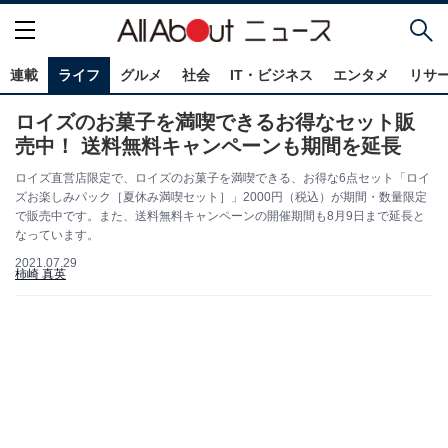
連載
ライフ
グルメ
社会
IT・ビジネス
エンタメ
リサ
ロイズのお菓子を満喫できるお得なセット販
売中！ 送料無料キャンペーンも期間を延長
ロイズ直営店限定で、ロイズのお菓子を満喫できる、お得な6点セット「ロイ
ズお楽しみパック［夏休み満喫セット］」2000円（税込）が期間・数量限定
で販売中です。また、送料無料キャンペーンの開催期間も8月9日まで延長と
なっています。
2021.07.29
柿崎 真英