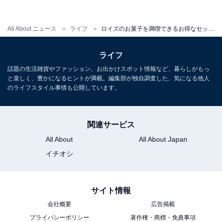
All About ニュース
ライフ
ロイズのお菓子を満喫できるお得なセット販売中！ 送料無料キャンペーンも期間を延長
ライフ
話題の生活雑貨やファッション、お出かけスポット情報など、暮らしがもっ
と楽しく、豊かになるヒントが満載。編集部が独自調査した、気になる他人
のライフスタイル事情も公開しています。
関連サービス
All About
All About Japan
イチオシ
サイト情報
会社概要
広告掲載
板チョコレート［トフィー＆アーモンド］
プライバシーポリシー
著作権・商標・免責事項