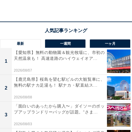
ロイズプチパック［ポテトチップチョコレート オリジナル］
最新
一週間
一ヶ月
ポテトチップの片面に、口どけの良いチョコレートをコ
【愛知県】無料の動物園＆観光牧場に、市初の
ーティングした人気の味わいをプチサイズのパッケージ
天然温泉も！ 高速道路のハイウェイオア...
1
に。
2026/08/07
【鹿児島県】桜島を望む駅ビルの大観覧車に、
無料の駅ナカ足湯も！ 駅ナカ・駅直結ス...
2
2. ロイズプチパック［ポテトチップチョコレート マイ
ルドビター］(80ｇ) × 1箱
2026/08/08
「面白いのあったから購入〜」ダイソーのポッ
プアップランドリーバッグが話題。“さま...
3
2026/08/03