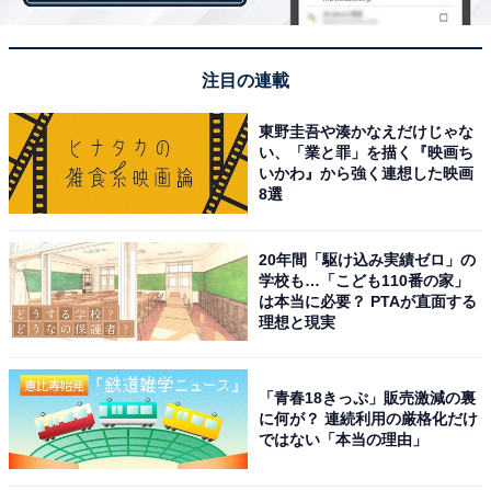
ジで楽しめます。
注目の連載
3. ロイズプチパック［ポップコーンチョコレート オリ
東野圭吾や湊かなえだけじゃな
ジナル］(70g)× 1箱
い、「業と罪」を描く『映画ち
いかわ』から強く連想した映画
8選
20年間「駆け込み実績ゼロ」の
学校も…「こども110番の家」
は本当に必要？ PTAが直面する
理想と現実
「青春18きっぷ」販売激減の裏
に何が？ 連続利用の厳格化だけ
ではない「本当の理由」