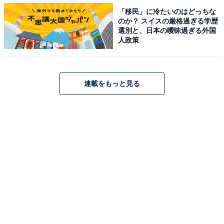
「移民」に冷たいのはどっちな
のか？ スイスの厳格過ぎる学歴
選別と、日本の曖昧過ぎる外国
人政策
ロイズプチパック［ポップコーンチョコレート オリジナル］
連載をもっと見る
ポップコーンをキャラメリゼして、すっきりとした甘さ
のチョコレートをコーティング。ポップコーンの軽やか
な食感に、キャラメルのような香ばしさと、チョコレー
トのまろやかな風味が重なり合います。プチサイズのパ
ッケージで楽しめます。
4. 板チョコレート［トフィー＆アーモンド］(117ｇ)× 1
箱