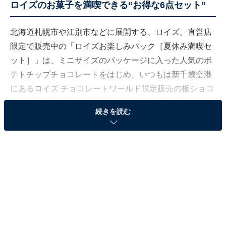
ロイズのお菓子を満喫できる“お得な6点セット”
北海道札幌市や江別市などに展開する、ロイズ。直営店
限定で販売中の「ロイズお楽しみパック［夏休み満喫セ
ット］」は、ミニサイズのパッケージに入った人気のポ
テトチップチョコレートをはじめ、いつもは新千歳空港
にあるロイズ チョコレートワールド限定販売の板ショコ
ラなど、様々な味わいを楽しめる6商品の詰め合わせと
続きを読む
なっています。通常価格より389円（税込）もお得に購
入できるのも嬉しいポイントです。
※販売店舗の詳細については、
公式ホームページ
をご確
認ください。
6商品の詳細は、こちら。