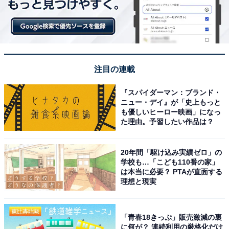
注目の連載
『スパイダーマン：ブランド・
ニュー・デイ』が「史上もっと
も優しいヒーロー映画」になっ
た理由。予習したい作品は？
20年間「駆け込み実績ゼロ」の
学校も…「こども110番の家」
は本当に必要？ PTAが直面する
理想と現実
「青春18きっぷ」販売激減の裏
に何が？ 連続利用の厳格化だけ