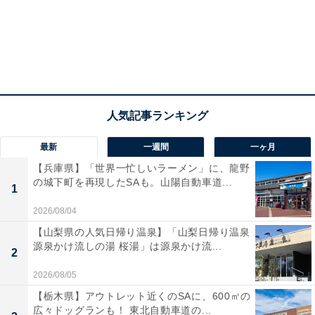
最新
一週間
一ヶ月
【兵庫県】「世界一忙しいラーメン」に、龍野
の城下町を再現したSAも。山陽自動車道...
1
2026/08/04
【山梨県の人気日帰り温泉】「山梨日帰り温泉
源泉かけ流しの湯 桜湯」は源泉かけ流...
2
2026/08/05
【栃木県】アウトレット近くのSAに、600㎡の
広々ドッグランも！ 東北自動車道の...