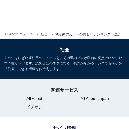
All About ニュース
社会
我が家のカレーの隠し味ランキング 3位は「チョコ」1位は「ソース」では、2位は…？
社会
世の中をにぎわず注目のニュースを、その道のプロが独自の視点でわかりや
すく掘り下げます。読めば話のネタになる、視野が広がる、いつでも何かを
「発見」できる情報をお伝えします。
関連サービス
All About
All About Japan
イチオシ
サイト情報