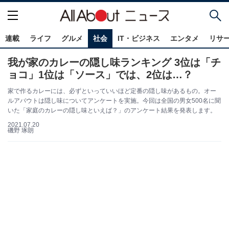
連載
ライフ
グルメ
社会
IT・ビジネス
エンタメ
リサ
我が家のカレーの隠し味ランキング 3位は「チ
ョコ」1位は「ソース」では、2位は…？
家で作るカレーには、必ずといっていいほど定番の隠し味があるもの。オー
ルアバウトは隠し味についてアンケートを実施。今回は全国の男女500名に聞
いた「家庭のカレーの隠し味といえば？」のアンケート結果を発表します。
2021.07.20
磯野 琢朗