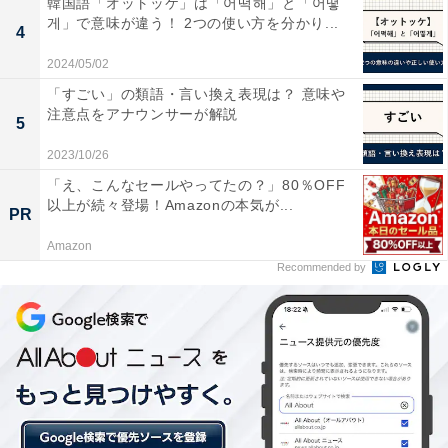
韓国語「オットッケ」は「어떡해」と「어떻
対なりたくない」を合わせた「管理職になりたくない
게」で意味が違う！ 2つの使い方を分かり...
4
派」が54.9％と、「なりたくない派」が上回る結果にな
2024/05/02
りました。
「すごい」の類語・言い換え表現は？ 意味や
注意点をアナウンサーが解説
5
2023/10/26
「え、こんなセールやってたの？」80％OFF
以上が続々登場！Amazonの本気が...
PR
Amazon
Recommended by