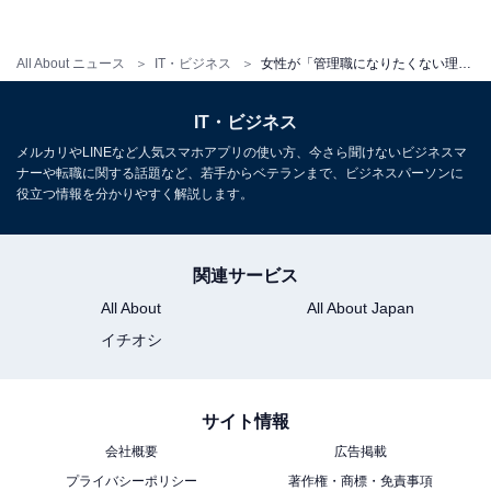
All About ニュース
IT・ビジネス
女性が「管理職になりたくない理由」3位は「自分にできる自信がない」、2位は「残業時間が増えそう」、1位は？
モデルケースとなる女性管理職の存在が、管理職になることへの前向きな後
IT・ビジネス
押しに？
メルカリやLINEなど人気スマホアプリの使い方、今さら聞けないビジネスマ
職場に尊敬できる女性の上司（管理職）が「いる」と回
ナーや転職に関する話題など、若手からベテランまで、ビジネスパーソンに
役立つ情報を分かりやすく解説します。
答した人は27.4％でした。 「尊敬できる女性管理職の有
無は、管理職になりたい気持ちに影響しますか？」とい
う質問に対しては、「やや影響がある」と回答した人が
関連サービス
最も多く、31.4％を占めました。
All About
All About Japan
イチオシ
管理職の希望度合別に、尊敬できる女性上司の有無の割
合を見てみると、管理職に「頑張ってなりたい」と答え
た人の中では「自分の職場に尊敬できる女性の管理職が
サイト情報
いる」と答えた人の割合が最も高く、40.0％。「機会が
会社概要
広告掲載
あればなりたい」や「なりたくない」派の人と比較して
プライバシーポリシー
著作権・商標・免責事項