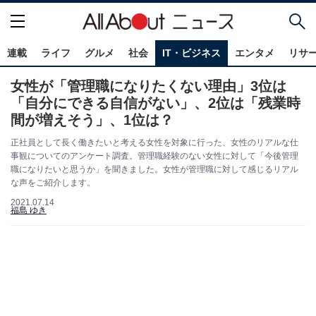
連載
ライフ
グルメ
社会
IT・ビジネス
エンタメ
リサ
女性が「管理職になりたくない理由」3位は
「自分にできる自信がない」、2位は「残業時
間が増えそう」、1位は？
正社員として長く働きたいと考える女性を対象に行った、女性のリアルな仕
事観についてのアンケート調査。管理職経験のない女性に対して「今後管理
職になりたいと思うか」を聞きました。女性が管理職に対して感じるリアル
な声をご紹介します。
2021.07.14
福島 ゆき