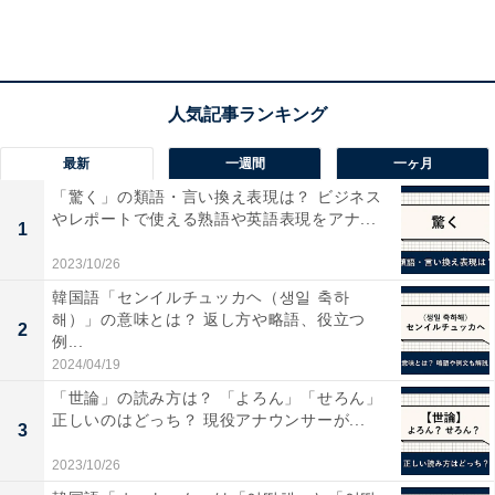
最新
一週間
一ヶ月
「驚く」の類語・言い換え表現は？ ビジネス
やレポートで使える熟語や英語表現をアナ...
1
2023/10/26
今後、管理職になりたいと思いますか？
韓国語「センイルチュッカヘ（생일 축하
해）」の意味とは？ 返し方や略語、役立つ
調査対象者864名のうち、「管理職経験がない」645名に
2
例...
対して「今後管理職になりたいと思うか」を聞きまし
2024/04/19
た。最も多かったのは「あまりなりたくない」
「世論」の読み方は？ 「よろん」「せろん」
（42.9％）という回答。「頑張ってなりたい」「機会が
正しいのはどっち？ 現役アナウンサーが...
3
あればなりたい」を合わせた「管理職になりたい派」が
2023/10/26
39.1％だったのに対して、「あまりなりたくない」「絶