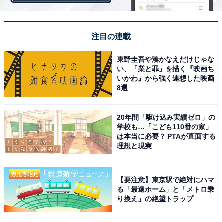
「管理職になりたい理由」1位は「自身の成長に繋
がる」
注目の連載
東野圭吾や湊かなえだけじゃな
い、「業と罪」を描く『映画ち
いかわ』から強く連想した映画
8選
20年間「駆け込み実績ゼロ」の
学校も…「こども110番の家」
は本当に必要？ PTAが直面する
理想と現実
管理職になりたい理由は？ ※複数回答あり
【要注意】東京駅で絶対にハマ
管理職に「頑張ってなりたい」「機会があればなりた
る「最遠ホーム」と「メトロ乗
い」と回答した39.1％の人が、なりたい理由として挙げ
り換え」の絶望トラップ
た1位は「自身の成長に繋がる」（78.7％）でした。2位