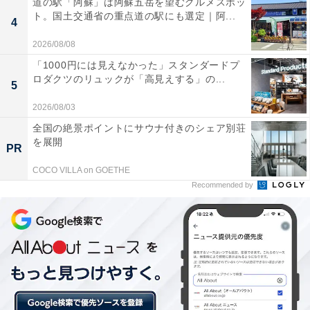
道の駅「阿蘇」は阿蘇五岳を望むグルメスポッ
ト。国土交通省の重点道の駅にも選定｜阿...
4
2026/08/08
「1000円には見えなかった」スタンダードプ
ロダクツのリュックが「高見えする」の...
5
2026/08/03
ハーゲンダッツ 「CREAMY GELATO」『ヘーゼルナッツ＆ミルク』
全国の絶景ポイントにサウナ付きのシェア別荘
を展開
PR
ジェラートの本場であるイタリアでも大人気のフレーバ
COCO VILLA on GOETHE
ー「ヘーゼルナッツ」。トルコ産の良質なヘーゼルナッ
Recommended by
ツを高温でローストすることで、素材本来の味わいを最
大限に引き出し、香ばしい風味と濃厚な味わいが口いっ
ぱいに広がります。
ハーゲンダッツ北海道根釧地区で生まれた、こだわりの
「ミルク」に隠し味として塩を加え、ほどよい甘さとキ
レのある味わいは、すっきりと後味爽やか。これからの