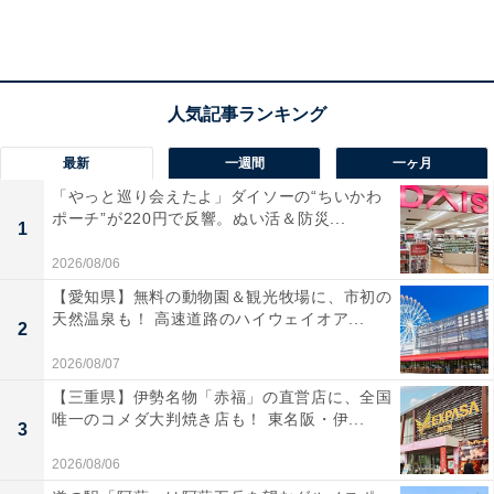
最新
一週間
一ヶ月
「やっと巡り会えたよ」ダイソーの“ちいかわ
ポーチ”が220円で反響。ぬい活＆防災...
1
『ヘーゼルナッツ＆ミルク』香ばしいヘーゼルナ
2026/08/06
ッツの濃厚な味わい！
【愛知県】無料の動物園＆観光牧場に、市初の
天然温泉も！ 高速道路のハイウェイオア...
2
2026/08/07
【三重県】伊勢名物「赤福」の直営店に、全国
唯一のコメダ大判焼き店も！ 東名阪・伊...
3
2026/08/06