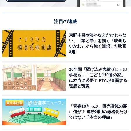
季節にぴったりです。
注目の連載
東野圭吾や湊かなえだけじゃな
い、「業と罪」を描く『映画ち
いかわ』から強く連想した映画
8選
20年間「駆け込み実績ゼロ」の
学校も…「こども110番の家」
は本当に必要？ PTAが直面する
理想と現実
「青春18きっぷ」販売激減の裏
に何が？ 連続利用の厳格化だけ
ではない「本当の理由」
『マンゴー＆パッションフルーツ』芳醇な香りと