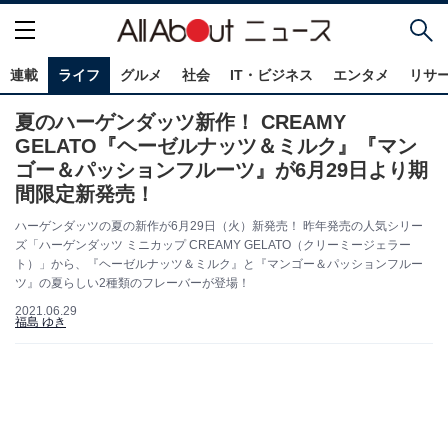
連載
ライフ
グルメ
社会
IT・ビジネス
エンタメ
リサ
夏のハーゲンダッツ新作！ CREAMY
GELATO『ヘーゼルナッツ＆ミルク』『マン
ゴー＆パッションフルーツ』が6月29日より期
間限定新発売！
ハーゲンダッツの夏の新作が6月29日（火）新発売！ 昨年発売の人気シリー
ズ「ハーゲンダッツ ミニカップ CREAMY GELATO（クリーミージェラー
ト）」から、『ヘーゼルナッツ＆ミルク』と『マンゴー＆パッションフルー
ツ』の夏らしい2種類のフレーバーが登場！
2021.06.29
福島 ゆき