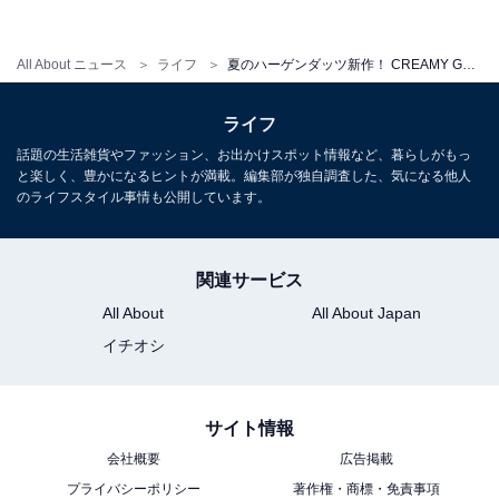
トに、アップルマンゴーの果肉。マンゴーの食感も楽し
めます。酸味と甘味のバランスが良い品種を厳選したパ
All About ニュース
ライフ
夏のハーゲンダッツ新作！ CREAMY GELATO『ヘーゼルナッツ＆ミルク』『マンゴー＆パッションフルーツ』が6月29日より期間限定新発売！
ッションフルーツジェラートは、芳醇で華やかな香り。
甘味と酸味のバランスが絶妙な夏らしい爽やかなフレー
ライフ
バーに仕上がっています。
話題の生活雑貨やファッション、お出かけスポット情報など、暮らしがもっ
と楽しく、豊かになるヒントが満載。編集部が独自調査した、気になる他人
のライフスタイル事情も公開しています。
クリーミージェラートをよりおいしく食べるコツ
「3ステップねり食べ」！
関連サービス
All About
All About Japan
イチオシ
サイト情報
会社概要
広告掲載
プライバシーポリシー
著作権・商標・免責事項