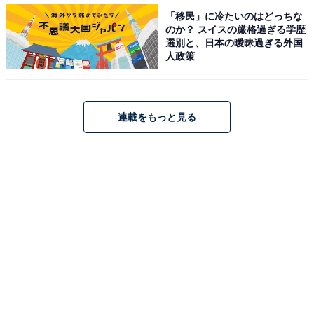
派遣社員として働くデメリット2位「収入が少ない／不
「移民」に冷たいのはどっちな
安定」を抑えた、圧倒的1位は？
のか？ スイスの厳格過ぎる学歴
選別と、日本の曖昧過ぎる外国
人政策
【関連リンク】
・
Biz Hits
連載をもっと見る