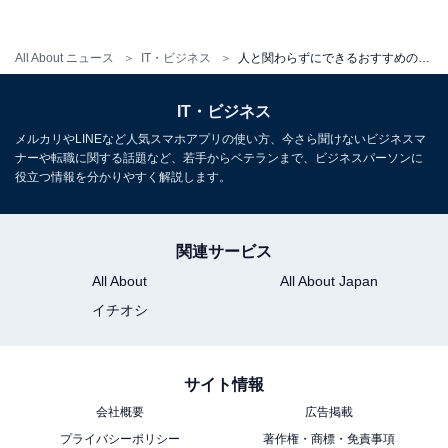
All About ニュース
IT・ビジネス
人と関わらずにできるおすすめの仕事ランキング！ 2位は「工場・倉庫での作業」、気になる1位は？
1
2
IT・ビジネス
メルカリやLINEなど人気スマホアプリの使い方、今さら聞けないビジネスマ
ナーや転職に関する話題など、若手からベテランまで、ビジネスパーソンに
役立つ情報を分かりやすく解説します。
関連サービス
All About
All About Japan
イチオシ
サイト情報
会社概要
広告掲載
プライバシーポリシー
著作権・商標・免責事項