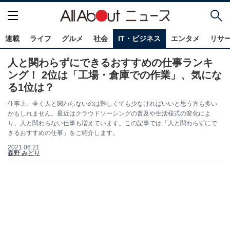
連載
ライフ
グルメ
社会
IT・ビジネス
エンタメ
リサ
人と関わらずにできるおすすめの仕事ランキ
ング！ 2位は「工場・倉庫での作業」、気にな
る1位は？
仕事上、全く人と関わらないのは難しくても少なければいいと思う方も多い
かもしれません。最近はクラウドソーシングの普及や生活様式の変化によ
り、人と関わらない仕事も増えています。この記事では「人と関わらずにで
きるおすすめの仕事」をご紹介します。
2021.06.21
森野 みどり