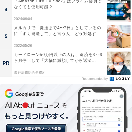
「Amazon Fire TV Stick」はプライム会員で
なくても使用可能？ ...
4
2. 体を動かす
人との関わりが苦手で、パソコン作業や
2024/09/04
家での仕事も避けたい人へのおすすめは、倉庫にある商
メルカリで「発送まで4〜7日」としているの
品を集めるピッキングやポスティング、新聞配達、清掃
に「すぐ発送して」と言う人。どう対処す...
5
員、フードデリバリーです。チームワークが不要なう
え、運動不足が解消できるメリットもあります。
2022/05/26
カードローン50万円以上の人は、返済を3～6
ヶ月停止して『大幅に減額してから返済...
3. 人間関係が苦手
人間関係が苦手なら、2、3ヶ月で契
PR
約更新しながら働く派遣社員や、単発アルバイトがおす
渋谷法務総合事務所
すめです。工場・作業系から、コールセンター、事務
Recommended by
職、エンジニアなどあらゆる職種があります。
4. チームワークが苦手
チームワークが苦手な方には、
データ入力やトラック運転手、倉庫でのピッキングの仕
事が向いています。人との協力や相談が要らず、一人の
世界に没頭できます。