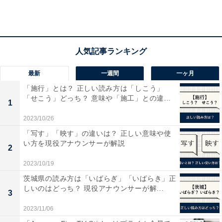
最新
一週間
一ヶ月
「施行」とは？ 正しい読み方は「しこう」
5つのタイプ別、人と関わらずにできる仕事
「せこう」どっち？ 意味や「施工」との違...
1
2023/10/26
ビズヒッツは、5つのタイプ別に「人との関わりが少な
「写す」「映す」の違いは？ 正しい意味や使
い仕事」も紹介しています。
い方を現役アナウンサーが解説
2
1. 正社員
正社員で働きたい方には、エンジニアやプロ
2023/10/19
グラマー、事務職、トラック運転手がおすすめです。ト
茨城県の読み方は「いばらぎ」「いばらき」正
ラック運転手は、どの職場でも人との関わりが少ない一
しいのはどっち？ 現役アナウンサーが解...
3
方、ほかの仕事は職場によって異なるため、転職エージ
2023/11/06
ェントなどを通して事前に確認しておくと安心です。