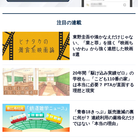
5. 誰とも関わりたくない
働くうえでのあらゆる人間関
係が苦痛という方におすすめなのは、在宅ワークや交通
注目の連載
量調査、夜勤専従の警備や清掃などです。
東野圭吾や湊かなえだけじゃな
い、「業と罪」を描く『映画ち
【おすすめ記事】
いかわ』から強く連想した映画
8選
・
人との仕事上の関わりで苦痛なこと 2位は「苦手な上司
20年間「駆け込み実績ゼロ」の
や同僚との関わり」、1位は？
学校も…「こども110番の家」
・
は本当に必要？ PTAが直面する
「ストレスの少ない仕事ランキング」！ 2位は「事務
理想と現実
職」、1位は？
・
「青春18きっぷ」販売激減の裏
「ストレスが少ない都道府県」ランキング、男性1位は
に何が？ 連続利用の厳格化だけ
ではない「本当の理由」
「青森県」！ 女性1位は？
・