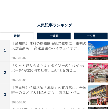
ジして作られており、若いカップル（ペアのヤング）か
ら付けられたというユニークな商品名も、今ではすっか
りおなじみに。特徴は、コシのある麺とまろやかな味の
ソース。発売当時は粉末が主流だったソースを液体化に
したり、具材をパック包装にしたりと、今では当たり前
のようになっている仕様を先進的に導入した商品です。
最新
一週間
一ヶ月
【愛知県】無料の動物園＆観光牧場に、市初の
天然温泉も！ 高速道路のハイウェイオア...
＞次ページからは、10位までのランキング結果をご紹介
1
します！
2026/08/07
「やっと巡り会えたよ」ダイソーの“ちいかわ
【おすすめ記事】
ポーチ”が220円で反響。ぬい活＆防災...
2
・
2026/08/06
1500人が選んだ「カップヌードル」ランキング！ 2位
【三重県】伊勢名物「赤福」の直営店に、全国
「シーフード」、1位は？
唯一のコメダ大判焼き店も！ 東名阪・伊...
3
・
2026/08/06
「中華麺」をよく食べる街ランキング！ 1位は意外なあ