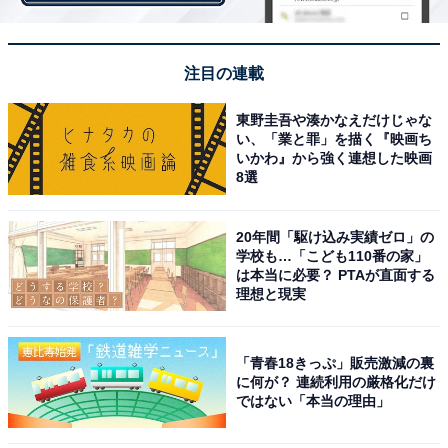
注目の連載
東野圭吾や湊かなえだけじゃな
い、「業と罪」を描く『映画ち
いかわ』から強く連想した映画
8選
1
2
20年間「駆け込み実績ゼロ」の
学校も…「こども110番の家」
は本当に必要？ PTAが直面する
理想と現実
「青春18きっぷ」販売激減の裏
に何が？ 連続利用の厳格化だけ
ではない「本当の理由」