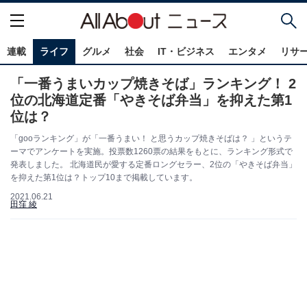
連載
ライフ
グルメ
社会
IT・ビジネス
エンタメ
リサ
「一番うまいカップ焼きそば」ランキング！ 2
位の北海道定番「やきそば弁当」を抑えた第1
位は？
「gooランキング」が「一番うまい！ と思うカップ焼きそばは？ 」というテ
ーマでアンケートを実施。投票数1260票の結果をもとに、ランキング形式で
発表しました。 北海道民が愛する定番ロングセラー、2位の「やきそば弁当」
を抑えた第1位は？トップ10まで掲載しています。
2021.06.21
田窪 綾