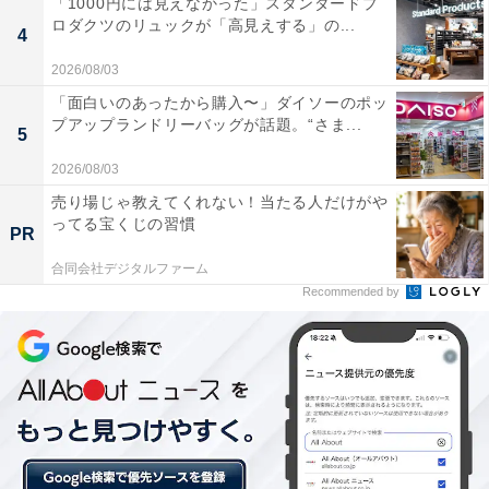
「1000円には見えなかった」スタンダードプ
の県の県庁所在地
ロダクツのリュックが「高見えする」の...
4
・
「うどん・そば」をよく食べる街ランキング！ 2位「神
2026/08/03
戸市」 1位はやっぱり？
「面白いのあったから購入〜」ダイソーのポッ
プアップランドリーバッグが話題。“さま...
・
5
「カップヌードル」のフタが猫耳に！ “フタ止めシー
2026/08/03
ル”廃止で 「カップニャードル」の再来？
売り場じゃ教えてくれない！当たる人だけがや
ってる宝くじの習慣
PR
【関連リンク】
合同会社デジタルファーム
・
gooランキング
Recommended by