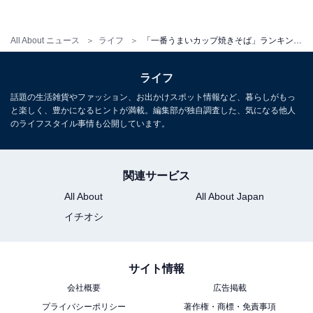
All About ニュース
ライフ
「一番うまいカップ焼きそば」ランキング！ 2位の北海道定番「やきそば弁当」を抑えた第1位は？
ライフ
話題の生活雑貨やファッション、お出かけスポット情報など、暮らしがもっ
と楽しく、豊かになるヒントが満載。編集部が独自調査した、気になる他人
のライフスタイル事情も公開しています。
関連サービス
All About
All About Japan
イチオシ
サイト情報
会社概要
広告掲載
プライバシーポリシー
著作権・商標・免責事項