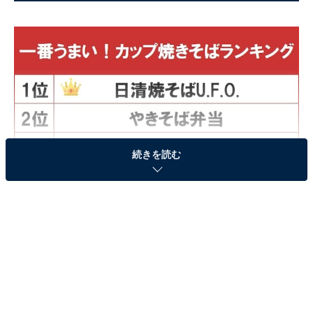
続きを読む
「一番うまい！ カップ焼きそば」ランキングTOP3
1位に輝いたのは「日清焼そばU.F.O.」！ 1976年発売か
ら今年で45周年という、超ロングラン商品です。大きな
魅力はやはり、こだわりのオリジナルソース。ガーリッ
ク・オニオンベースにしたオイルと、シナモンや黒コシ
ョウなど18種類のスパイス、リンゴやパイナップルなど
7種類のフルーツを閉じ込めた複数のソースを煮詰めた