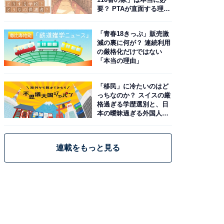
要？ PTAが直面する理想
と現実
「青春18きっぷ」販売激
減の裏に何が？ 連続利用
の厳格化だけではない
「本当の理由」
「移民」に冷たいのはど
っちなのか？ スイスの厳
格過ぎる学歴選別と、日
本の曖昧過ぎる外国人政
策
連載をもっと見る