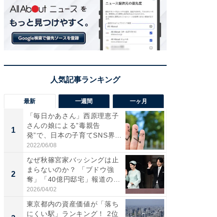
最新
一週間
一ヶ月
「毎日かあさん」西原理恵子
え、一方
さんの娘による”毒親告
円!? 
1
1
発”で、日本の子育てSNS界隈
で実はア
が...
2022/06/08
2026/08/0
なぜ秋篠宮家バッシングは止
「自転
まらないのか？ 「ブドウ強
たら60
2
2
奪」「40億円邸宅」報道の
時代に知
呆...
2026/04/02
2026/08/0
東京都内の資産価値が「落ち
「歩道走
にくい駅」ランキング！ 2位
ソ・ホ