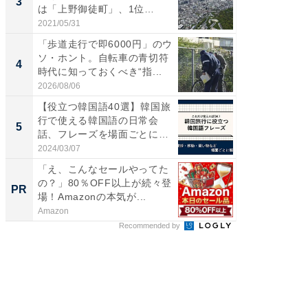
3
3
は「上野御徒町」、1位
時代に知
は？...
2021/05/31
2026/08/0
「歩道走行で即6000円」のウ
【8/2
ソ・ホント。自転車の青切符
高い探
4
PR
時代に知っておくべき“指...
学習指導
2026/08/06
COMPAS
【役立つ韓国語40選】韓国旅
行で使える韓国語の日常会
5
話、フレーズを場面ごとに解
説...
2024/03/07
「え、こんなセールやってた
の？」80％OFF以上が続々登
PR
場！Amazonの本気が...
Amazon
Recommended by