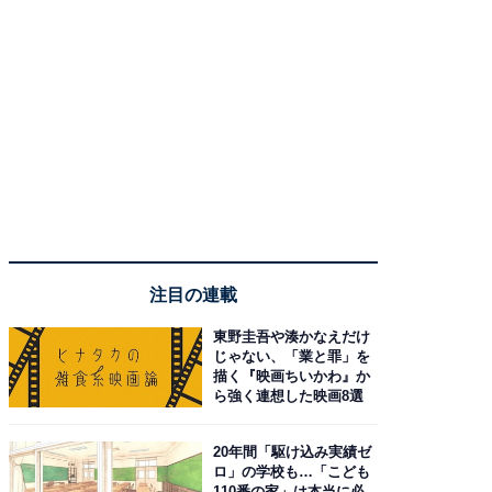
注目の連載
東野圭吾や湊かなえだけ
じゃない、「業と罪」を
描く『映画ちいかわ』か
ら強く連想した映画8選
20年間「駆け込み実績ゼ
ロ」の学校も…「こども
110番の家」は本当に必