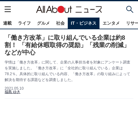
連載
ライフ
グルメ
社会
IT・ビジネス
エンタメ
リサ
「働き方改革」に取り組んでいる企業は約8
割！ 「有給休暇取得の奨励」「残業の削減」
などが中心
学情は「働き方改革」に関して、企業の人事担当者を対象にアンケート調査
を実施しました。「働き方改革」に「全社的に取り組んでいる」企業は
78.2％。具体的に取り組んでいる内容、「働き方改革」の取り組みによって
解決を期待する課題などを調査しました。
2021.05.10
福島 ゆき