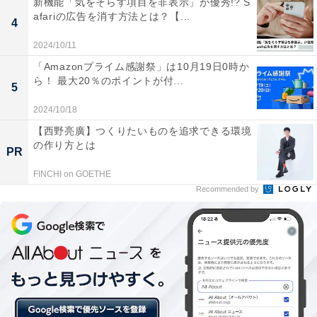
新機能「気をそらす項目を非表示」が優秀!? S
afariの広告を消す方法とは？【...
4
2024/10/11
「Amazonプライム感謝祭」は10月19日0時か
ら！ 最大20％のポイントが付...
5
2024/10/18
【西野亮廣】つくりたいものを追求できる環境
の作り方とは
PR
FINCHI on GOETHE
Recommended by
「労働時間の削減」に焦点を当てる企業が多いよう
具体的な取り組みとして最も多かったのは、「有給休暇
取得の奨励」で91.4％。次いで「時間外労働（残業）の
削減」（83.1％）、「長時間労働の是正」（74.8％）が
続きました。