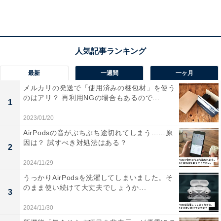
最新
一週間
一ヶ月
メルカリの発送で「使用済みの梱包材」を使う
のはアリ？ 再利用NGの場合もあるので...
1
2023/01/20
AirPodsの音がぶちぶち途切れてしまう……原
因は？ 試すべき対処法はある？
2
「有給休暇取得の奨励」「残業の削減」など、労
2024/11/29
働時間削減が中心
うっかりAirPodsを洗濯してしまいました。そ
のまま使い続けて大丈夫でしょうか...
3
2024/11/30