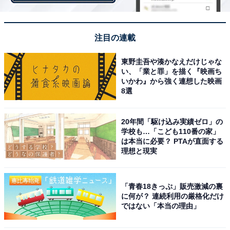
「時間単位の有休休暇の取得」や「フレックスタイム制
の導入」など、労働時間の削減を中心に「働き方改革」
注目の連載
に取り組んでいる企業が多いことがわかります。昨年か
東野圭吾や湊かなえだけじゃな
らの新型コロナウイルスの感染拡大により、取り組む企
い、「業と罪」を描く『映画ち
業が増えたと思われる「テレワークの実施」は66.1％で
いかわ』から強く連想した映画
8選
した。
20年間「駆け込み実績ゼロ」の
学校も…「こども110番の家」
は本当に必要？ PTAが直面する
理想と現実
「青春18きっぷ」販売激減の裏
に何が？ 連続利用の厳格化だけ
ではない「本当の理由」