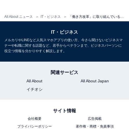
All About ニュース
IT・ビジネス
「働き方改革」に取り組んでいる企業は約8割！ 「有給休暇取得の奨励」「残業の削減」などが中心
「20代社員の定着のためには、残業の削減など働く環境の改善が不可欠」
という声も
IT・ビジネス
「働き方改革」の推進により、解決を期待している課題
メルカリやLINEなど人気スマホアプリの使い方、今さら聞けないビジネスマ
ナーや転職に関する話題など、若手からベテランまで、ビジネスパーソンに
は「社員の定着における課題」が44.7％で最も多く、次
役立つ情報を分かりやすく解説します。
いで「経営における課題」（20.1％）、「業績拡大にお
ける課題」（10.2％）が続きました。
関連サービス
「20代社員の定着のためには、残業の削減など働く環境
All About
All About Japan
の改善が不可欠だと感じている」「『残業＝頑張ってい
イチオシ
る』という評価をしないことで、業務効率化や生産性向
上を図りたい」「決められた時間で成果を上げる意識を
サイト情報
醸成することで、業績向上にも繋げたい」などのコメン
トが見られました。
会社概要
広告掲載
プライバシーポリシー
著作権・商標・免責事項