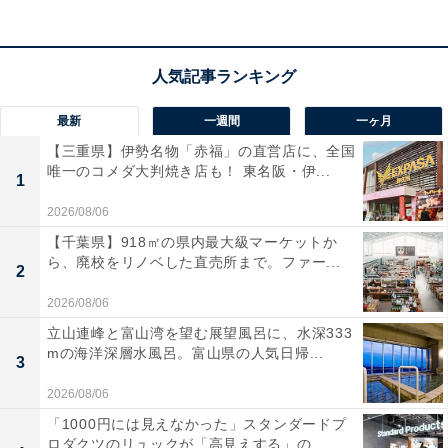
最新
一週間
一ヶ月
【三重県】伊勢名物「赤福」の直営店に、全国
唯一のコメダ大判焼き店も！ 東名阪・伊...
1
2026/08/06
【千葉県】918㎡の県内最大級マーケットか
ら、廃校をリノベした直売所まで。ファー...
2
2026/08/06
立山連峰と富山湾を望む展望風呂に、水深333
mの海洋深層水風呂。富山県の人気日帰...
3
2026/08/06
「1000円には見えなかった」スタンダードプ
ロダクツのリュックが「高見えする」の...