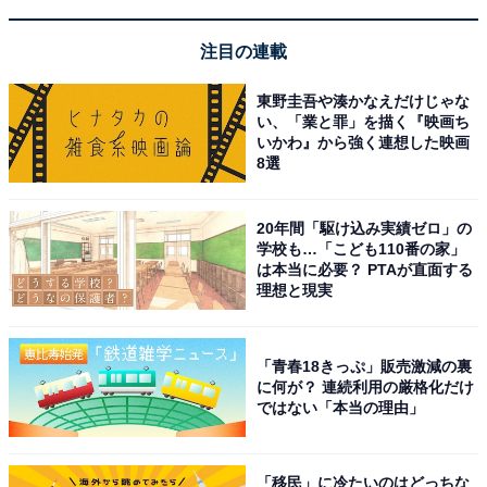
注目の連載
東野圭吾や湊かなえだけじゃな
い、「業と罪」を描く『映画ち
いかわ』から強く連想した映画
8選
20年間「駆け込み実績ゼロ」の
学校も…「こども110番の家」
は本当に必要？ PTAが直面する
理想と現実
「青春18きっぷ」販売激減の裏
に何が？ 連続利用の厳格化だけ
ではない「本当の理由」
「移民」に冷たいのはどっちな