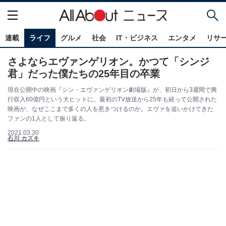
連載
ライフ
グルメ
社会
IT・ビジネス
エンタメ
リサ
さよならエヴァンゲリオン。かつて「シンジ
君」だった僕たちの25年目の卒業
現在公開中の映画『シン・エヴァンゲリオン劇場版』が、初日から3週間で興
行収入60億円という大ヒットに。最初のTV放送から25年も経って公開された
映画が、なぜここまで多くの人を惹きつけるのか。エヴァを追いかけてきた
ファンの1人として振り返る。
2021.03.30
石川 カズキ