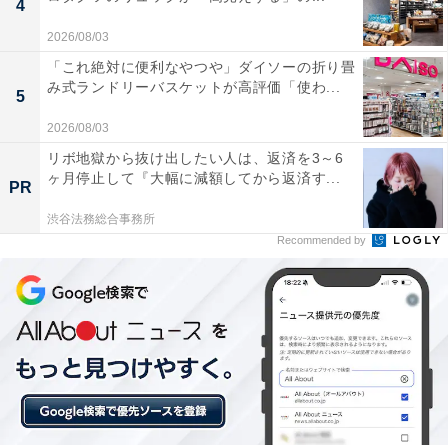
4
2026/08/03
「これ絶対に便利なやつや」ダイソーの折り畳
み式ランドリーバスケットが高評価「使わ...
5
2026/08/03
リボ地獄から抜け出したい人は、返済を3～6
ヶ月停止して『大幅に減額してから返済す...
PR
渋谷法務総合事務所
Recommended by