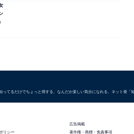
女
ン
」
。知ってるだけでちょっと得する、なんだか楽しい気分になれる、ネット発「
広告掲載
ポリシー
著作権・商標・免責事項