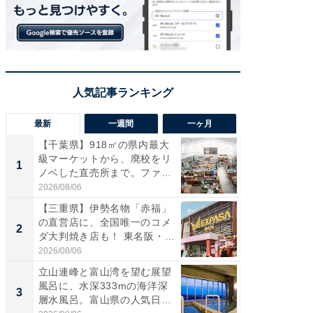
最新
一週間
一ヶ月
【千葉県】918㎡の県内最大
【兵庫
級マーケットから、廃校をリ
ーメン
1
1
ノベした直売所まで。ファ
再現した
ー...
道...
2026/08/06
2026/08/0
【三重県】伊勢名物「赤福」
【三重
の直営店に、全国唯一のコメ
「鈴鹿天
2
2
ダ大判焼き店も！ 東名阪・
は100
伊...
2026/08/06
2026/08/0
立山連峰と富山湾を望む展望
ステラ
風呂に、水深333mの海洋深
詰め放題
3
3
層水風呂。富山県の人気日
00円で「