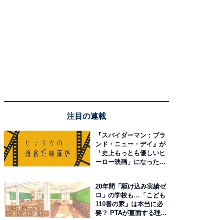
注目の連載
『スパイダーマン：ブラ
ンド・ニュー・デイ』が
「史上もっとも優しいヒ
ーロー映画」になった理
由。予習したい作品は？
20年間「駆け込み実績ゼ
ロ」の学校も…「こども
110番の家」は本当に必
要？ PTAが直面する理想