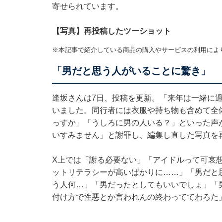
寄せられています。
【写真】再投稿したツーショット
※本記事で紹介している商品の購入やサービスの利用によ
「男だと思う人がいることに驚き」
逢坂さんは7日、投稿を更新。「来年は一緒に
いました。同行者には衣服や持ち物も含めて全
っすか」「うしろに男の人いる？」といった声
いすみません」と謝罪し、編集し直した写真を
X上では「謝る必要ない」「アイドルって可哀
ットリテラシーが高いばかりに……」「男だと
う人何…」「男だったとしてもいいでしょ」「
付け方で性悪とか言われんの終わっててわろた