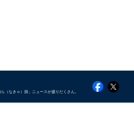
知ら（なきゃ）損」ニュースが盛りだくさん。