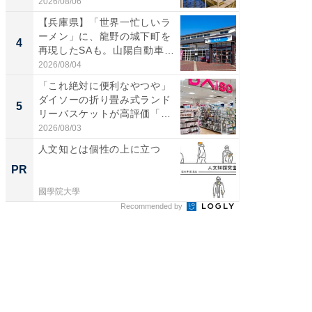
帰...
2026/08/06
2026/08/0
【兵庫県】「世界一忙しいラ
「ミニオ
ーメン」に、龍野の城下町を
ッグ！ 
4
4
再現したSAも。山陽自動車
ど、夏限
道...
2026/08/04
2026/08/0
「これ絶対に便利なやつや」
【埼玉
ダイソーの折り畳み式ランド
「行田天
5
5
リーバスケットが高評価「使
は和の
わ...
が...
2026/08/03
2026/08/0
人文知とは個性の上に立つ
人文知
PR
PR
國學院大學
國學院大
Recommended by