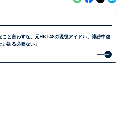
なこと言わすな」元HKT48の現役アイドル、誹謗中傷
たい謝る必要ない」