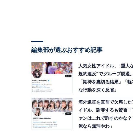
編集部が選ぶおすすめ記事
人気女性アイドル、“重大
規約違反”でグループ脱退
「期待を裏切る結果」「軽
な行動を深く反省」
海外遠征を直前で欠席した
イドル、謝罪するも賛否「
ァンはこれで許すのかな？
俺なら無理やわ」