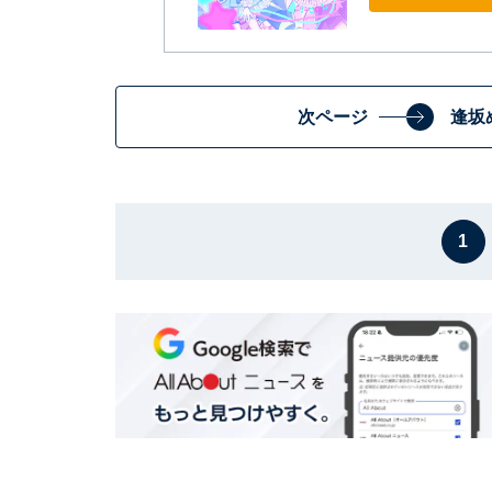
次ページ
逢坂
1