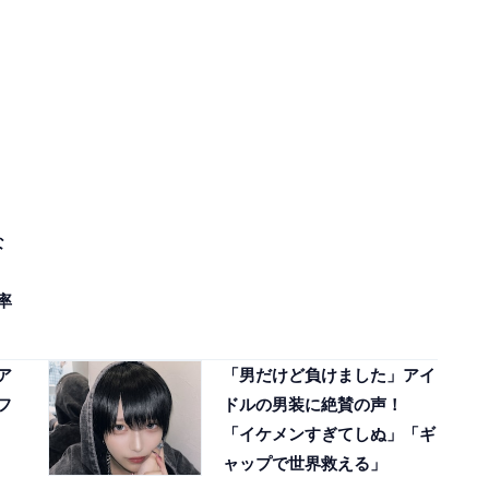
な
。
率
ア
「男だけど負けました」アイ
フ
ドルの男装に絶賛の声！
「イケメンすぎてしぬ」「ギ
ャップで世界救える」