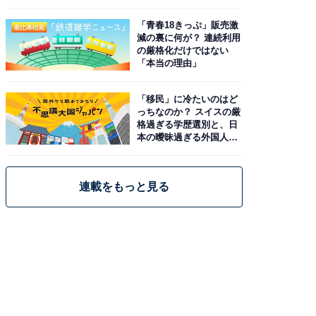
と現実
「青春18きっぷ」販売激
減の裏に何が？ 連続利用
の厳格化だけではない
「本当の理由」
「移民」に冷たいのはど
っちなのか？ スイスの厳
格過ぎる学歴選別と、日
本の曖昧過ぎる外国人政
策
連載をもっと見る