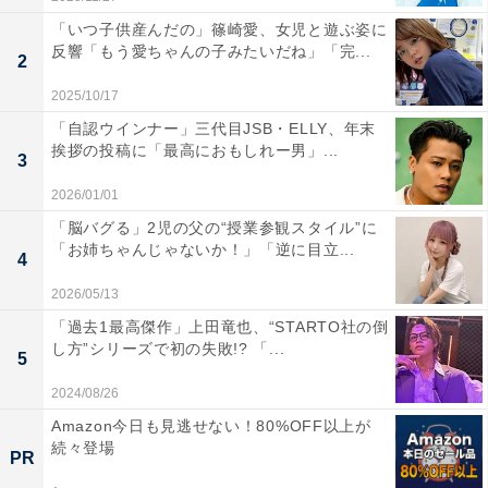
「いつ子供産んだの」篠崎愛、女児と遊ぶ姿に
反響「もう愛ちゃんの子みたいだね」「完...
2
2025/10/17
「自認ウインナー」三代目JSB・ELLY、年末
挨拶の投稿に「最高におもしれー男」...
3
2026/01/01
「脳バグる」2児の父の“授業参観スタイル”に
「お姉ちゃんじゃないか！」「逆に目立...
4
2026/05/13
「過去1最高傑作」上田竜也、“STARTO社の倒
し方”シリーズで初の失敗!? 「...
5
2024/08/26
Amazon今日も見逃せない！80%OFF以上が
続々登場
PR