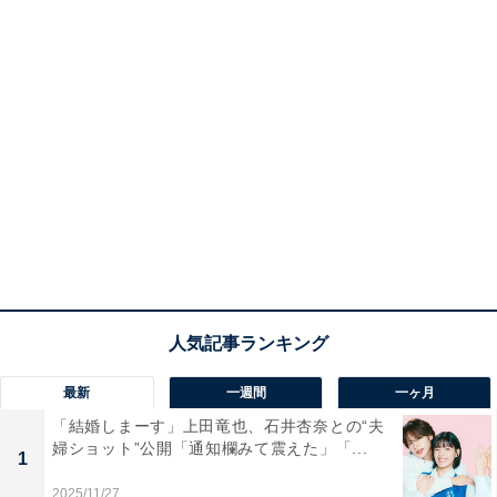
最新
一週間
一ヶ月
「結婚しまーす」上田竜也、石井杏奈との“夫
婦ショット”公開「通知欄みて震えた」「...
1
2025/11/27