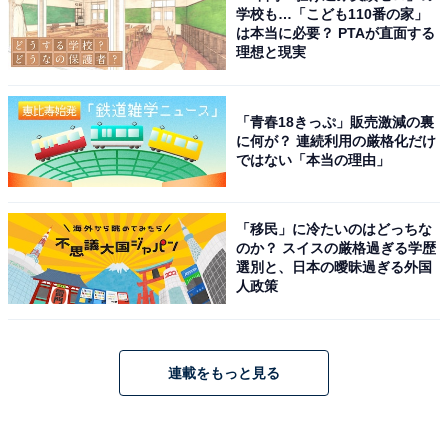
学校も…「こども110番の家」
は本当に必要？ PTAが直面する
理想と現実
「青春18きっぷ」販売激減の裏
に何が？ 連続利用の厳格化だけ
ではない「本当の理由」
「移民」に冷たいのはどっちな
のか？ スイスの厳格過ぎる学歴
選別と、日本の曖昧過ぎる外国
人政策
連載をもっと見る