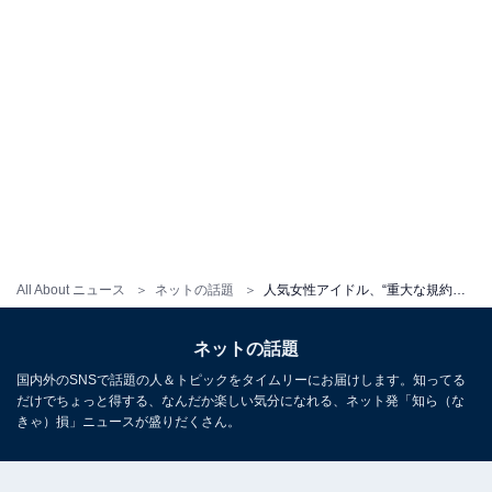
All About ニュース
ネットの話題
人気女性アイドル、“重大な規約違反”でグループ脱退。「期待を裏切る結果」「軽率な行動を深く反省」
ネットの話題
国内外のSNSで話題の人＆トピックをタイムリーにお届けします。知ってる
だけでちょっと得する、なんだか楽しい気分になれる、ネット発「知ら（な
きゃ）損」ニュースが盛りだくさん。