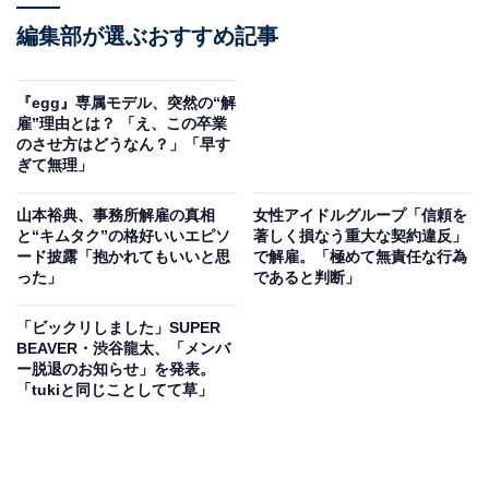
編集部が選ぶおすすめ記事
『egg』専属モデル、突然の“解
雇”理由とは？ 「え、この卒業
のさせ方はどうなん？」「早す
ぎて無理」
山本裕典、事務所解雇の真相
女性アイドルグループ「信頼を
と“キムタク”の格好いいエピソ
著しく損なう重大な契約違反」
ード披露「抱かれてもいいと思
で解雇。「極めて無責任な行為
った」
であると判断」
「ビックリしました」SUPER
BEAVER・渋谷龍太、「メンバ
ー脱退のお知らせ」を発表。
「tukiと同じことしてて草」