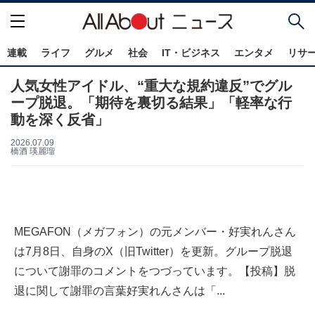
連載
ライフ
グルメ
社会
IT・ビジネス
エンタメ
リサ
人気女性アイドル、“重大な規約違反”でグル
ープ脱退。「期待を裏切る結果」「軽率な行
動を深く反省」
2026.07.09
橋酒 瑛麗瑠
MEGAFON（メガフォン）の元メンバー・好実れんさん
は7月8日、自身のX（旧Twitter）を更新。グループ脱退
について謝罪のコメントをつづっています。【投稿】脱
退に関して謝罪の言葉好実れんさんは「...