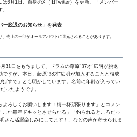
んは6月1日、自身のX（旧Twitter）を更新。「メンバー
す。
メンバー脱退のお知らせ」を発表
り、売上の一部がオールアバウトに還元されることがあります。
31日をもちまして、ドラムの藤原"37才"広明が脱退
ですが、本日、藤原"38才”広明が加入することと相成
ぴばすで」とも明かしています。名前に年齢が入ってい
”だったようです。
らよろしくお願いします！精一杯頑張ります」とコメン
「これ毎年ドキッとさせられる」「釣られるところだっ
才”広明さん活躍楽しみにしてます！」などの声が寄せられま