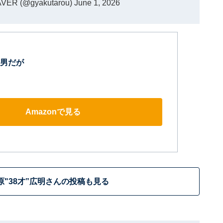
R (@gyakutarou)
June 1, 2026
男だが
Amazonで見る
原"38才”広明さんの投稿も見る