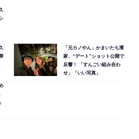
久
シ
久
「元カノやん」かまいたち濱
華
家、“デート”ショット公開で
反響！ 「すんごい組み合わ
せ」「いい写真」
め
、
」