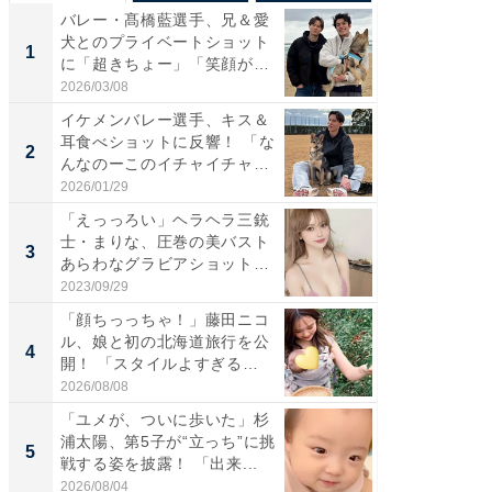
バレー・髙橋藍選手、兄＆愛
「さす
犬とのプライベートショット
は」高
1
1
に「超きちょー」「笑顔が見
災地を
れ...
「カ...
2026/03/08
2026/08/0
イケメンバレー選手、キス＆
「え、
耳食べショットに反響！ 「な
芸人、2
2
2
んなのーこのイチャイチャ
エットに
感...
2026/01/29
2026/08/0
「えっっろい」ヘラヘラ三銃
「脚が
士・まりな、圧巻の美バスト
横川尚
3
3
あらわなグラビアショット公
ムキな姿
開...
刃...
2023/09/29
2026/08/0
「顔ちっっちゃ！」藤田ニコ
「脳がバ
ル、娘と初の北海道旅行を公
装姿が話
4
4
開！ 「スタイルよすぎる
のお父さ
よ〜...
2026/08/08
2026/08/0
「ユメが、ついに歩いた」杉
「急に
浦太陽、第5子が“立っち”に挑
る」広
5
5
戦する姿を披露！ 「出来...
ョット
た」の..
2026/08/04
2026/08/0