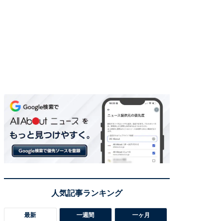
最新
一週間
一ヶ月