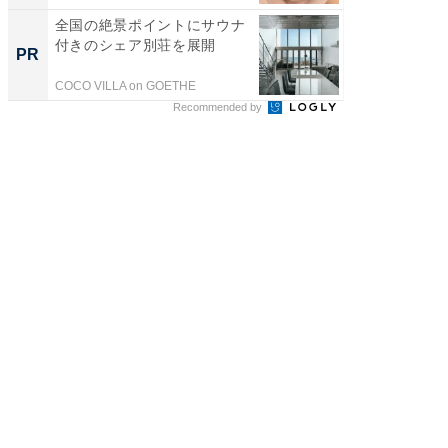
全国の絶景ポイントにサウナ
シェア別荘
付きのシェア別荘を展開
wners
PR
PR
COCO VILLA on GOETHE
COCO VIL
Recommended by