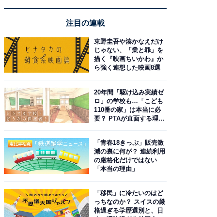
注目の連載
東野圭吾や湊かなえだけ
じゃない、「業と罪」を
描く『映画ちいかわ』か
ら強く連想した映画8選
20年間「駆け込み実績ゼ
ロ」の学校も…「こども
110番の家」は本当に必
要？ PTAが直面する理想
と現実
「青春18きっぷ」販売激
減の裏に何が？ 連続利用
の厳格化だけではない
「本当の理由」
「移民」に冷たいのはど
っちなのか？ スイスの厳
格過ぎる学歴選別と、日