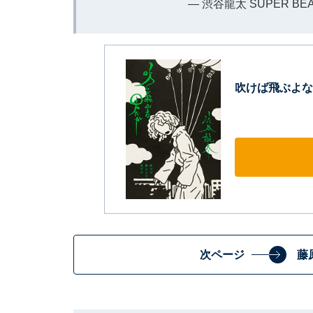
— 渋谷龍太 SUPER BEAVE
吹けば飛ぶよな
次ページ
藤