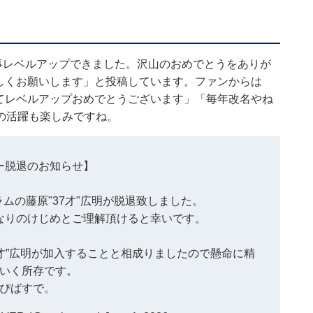
事レベルアップできました。沢山のおめでとうをありが
ろしくお願いします」と投稿しています。ファンからは
してレベルアップおめでとうございます」「毎年改名やね
の活躍も楽しみですね。
ー脱退のお知らせ】
ラムの藤原"37才"広明が脱退致しました。
なりのけじめとご理解頂けると幸いです。
8才”広明が加入することと相成りましたので懸命に精
いく所存です。
ぴばすで。