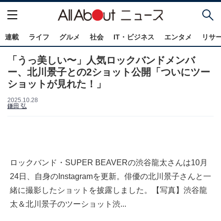
連載
ライフ
グルメ
社会
IT・ビジネス
エンタメ
リサ
「うっ美しい〜」人気ロックバンドメンバ
ー、北川景子との2ショット公開「ついにツー
ショットが見れた！」
2025.10.28
鎌田 弘
ロックバンド・SUPER BEAVERの渋谷龍太さんは10月
24日、自身のInstagramを更新。俳優の北川景子さんと一
緒に撮影したショットを披露しました。【写真】渋谷龍
太＆北川景子のツーショット渋...