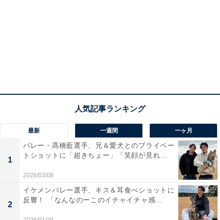
最新
一週間
一ヶ月
バレー・髙橋藍選手、兄＆愛犬とのプライベー
トショットに「超きちょー」「笑顔が見れ...
1
2026/03/08
イケメンバレー選手、キス＆耳食べショットに
反響！ 「なんなのーこのイチャイチャ感...
2