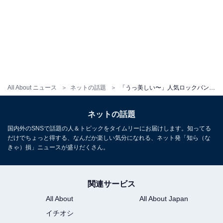
All About ニュース
ネットの話題
「うっ美しい〜」人気ロックバンドメンバー、北川景子との2ショット公開「ついにツーショットが見れた！」
ネットの話題
国内外のSNSで話題の人＆トピックをタイムリーにお届けします。知ってる
だけでちょっと得する、なんだか楽しい気分になれる、ネット発「知ら（な
きゃ）損」ニュースが盛りだくさん。
関連サービス
All About
All About Japan
イチオシ