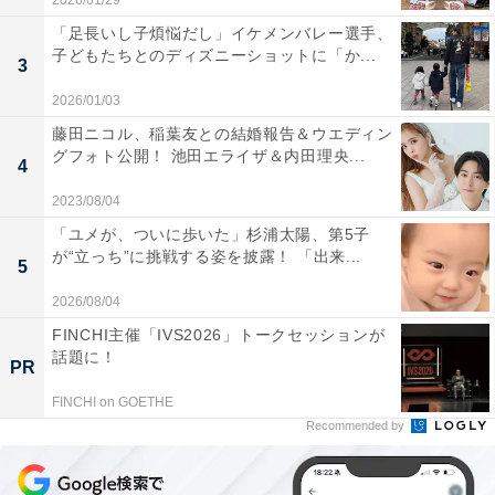
2026/01/29
「足長いし子煩悩だし」イケメンバレー選手、
子どもたちとのディズニーショットに「か...
3
2026/01/03
藤田ニコル、稲葉友との結婚報告＆ウエディン
グフォト公開！ 池田エライザ＆内田理央...
4
2023/08/04
「ユメが、ついに歩いた」杉浦太陽、第5子
が“立っち”に挑戦する姿を披露！ 「出来...
5
2026/08/04
FINCHI主催「IVS2026」トークセッションが
話題に！
PR
FINCHI on GOETHE
Recommended by