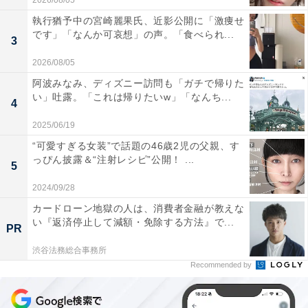
2026/08/05
執行猶予中の宮崎麗果氏、近影公開に「激痩せ
です」「なんか可哀想」の声。「食べられ...
3
2026/08/05
阿波みなみ、ディズニー訪問も「ガチで帰りた
い」吐露。「これは帰りたいw」「なんち...
4
2025/06/19
“可愛すぎる女装”で話題の46歳2児の父親、す
っぴん披露＆“注射レシピ”公開！ ...
5
2024/09/28
カードローン地獄の人は、消費者金融が教えな
い『返済停止して減額・免除する方法』で...
PR
渋谷法務総合事務所
Recommended by