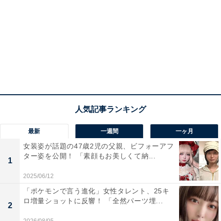
最新
一週間
一ヶ月
女装姿が話題の47歳2児の父親、ビフォーアフ
ター姿を公開！ 「素顔もお美しくて納...
1
2025/06/12
「ポケモンで言う進化」女性タレント、25キ
ロ増量ショットに反響！ 「全然パーツ埋...
2