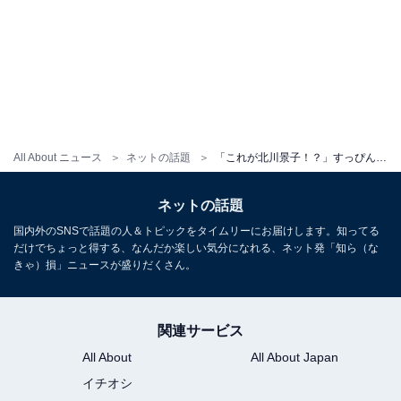
All About ニュース
ネットの話題
「これが北川景子！？」すっぴん？ オフショットに「顔が疲れてますね」「無加工無表情でこれだけ可愛いなら大優勝」
ネットの話題
国内外のSNSで話題の人＆トピックをタイムリーにお届けします。知ってる
だけでちょっと得する、なんだか楽しい気分になれる、ネット発「知ら（な
きゃ）損」ニュースが盛りだくさん。
関連サービス
All About
All About Japan
イチオシ