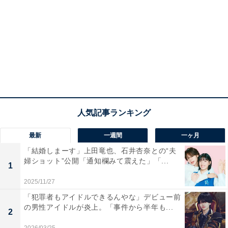
最新
一週間
一ヶ月
「結婚しまーす」上田竜也、石井杏奈との“夫
婦ショット”公開「通知欄みて震えた」「...
1
2025/11/27
「犯罪者もアイドルできるんやな」デビュー前
の男性アイドルが炎上。「事件から半年も...
2