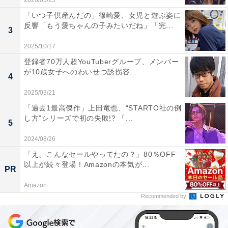
2026/03/25
「いつ子供産んだの」篠崎愛、女児と遊ぶ姿に
反響「もう愛ちゃんの子みたいだね」「完...
3
2025/10/17
登録者70万人超YouTuberグループ、メンバー
が10歳女子へのわいせつ誘拐容...
4
2025/03/21
「過去1最高傑作」上田竜也、“STARTO社の倒
し方”シリーズで初の失敗!? 「...
5
2024/08/26
「え、こんなセールやってたの？」80％OFF
以上が続々登場！Amazonの本気が...
PR
Amazon
Recommended by