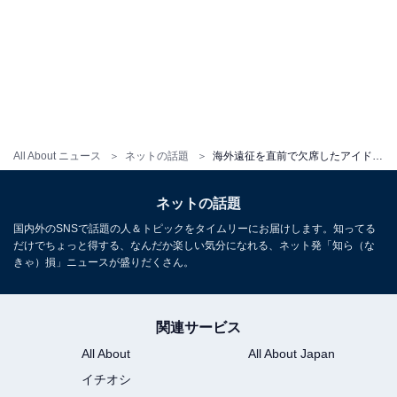
All About ニュース
ネットの話題
海外遠征を直前で欠席したアイドル、謝罪するも賛否「ファンはこれで許すのかな？ 俺なら無理やわ」
ネットの話題
国内外のSNSで話題の人＆トピックをタイムリーにお届けします。知ってる
だけでちょっと得する、なんだか楽しい気分になれる、ネット発「知ら（な
きゃ）損」ニュースが盛りだくさん。
関連サービス
All About
All About Japan
イチオシ