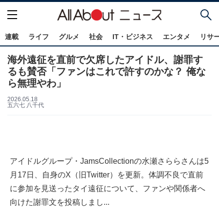
連載
ライフ
グルメ
社会
IT・ビジネス
エンタメ
リサ
海外遠征を直前で欠席したアイドル、謝罪す
るも賛否「ファンはこれで許すのかな？ 俺な
ら無理やわ」
2026.05.18
五六七 八千代
アイドルグループ・JamsCollectionの水瀬さららさんは5
月17日、自身のX（旧Twitter）を更新。体調不良で直前
に参加を見送ったタイ遠征について、ファンや関係者へ
向けた謝罪文を投稿しまし...