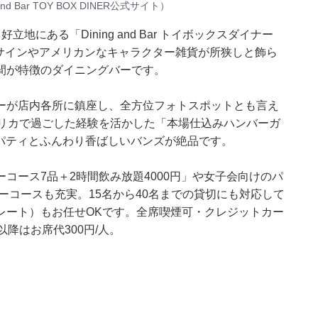
 and Bar TOY BOX DINER公式サイト）
にある「Dining and Bar トイボックスダイナー
ネオンサインやアメリカンなキャラクター雑貨が所狭しと飾ら
間が特徴のダイニングバーです。
ーが店内各所に鎮座し、全方位フォトスポットとも言え
メリカで過ごした経験を活かした「本場仕込みハンバーガ
なパティとふんわり香ばしいバンズが絶品です。
コース7品＋2時間飲み放題4000円」や女子会向けのパ
ーコースも充実。15名から40名までの貸切にも対応して
レート）もお任せOKです。全席喫煙可・クレジットカー
分以降はお席代300円/人。