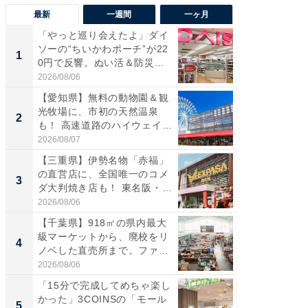
最新
一週間
一ヶ月
「やっと巡り会えたよ」ダイ
【兵庫
ソーの“ちいかわポーチ”が22
ーメン
1
1
0円で反響。ぬい活＆防災...
再現した
道...
2026/08/06
2026/08/0
【愛知県】無料の動物園＆観
【三重
光牧場に、市初の天然温泉
の直営
2
2
も！ 高速道路のハイウェイオ
ダ大判焼
ア...
伊...
2026/08/07
2026/08/0
【三重県】伊勢名物「赤福」
【千葉県
の直営店に、全国唯一のコメ
級マー
3
3
ダ大判焼き店も！ 東名阪・
ノベし
伊...
ー...
2026/08/06
2026/08/0
【千葉県】918㎡の県内最大
立山連
級マーケットから、廃校をリ
風呂に、
4
4
ノベした直売所まで。ファ
層水風
ー...
帰...
2026/08/06
2026/08/0
「15分で完成してめちゃ楽し
「これ
かった」3COINSの「モール
ダイソ
5
5