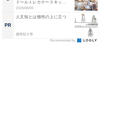
ドールトレカケースキッ...
リーバ
わ...
2026/08/05
2026/08/0
人文知とは個性の上に立つ
なぜ日
のより
PR
PR
國學院大學
國學院大
Recommended by