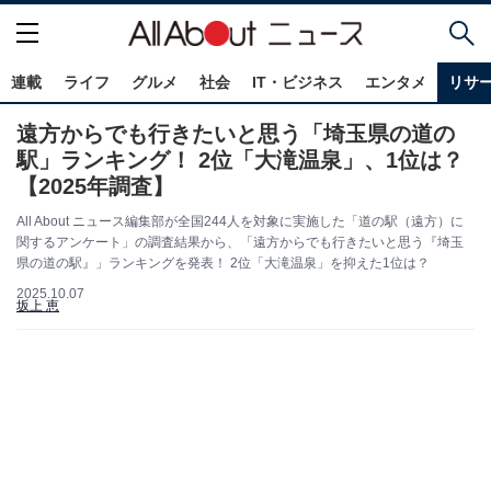
連載
ライフ
グルメ
社会
IT・ビジネス
エンタメ
リサ
遠方からでも行きたいと思う「埼玉県の道の
駅」ランキング！ 2位「大滝温泉」、1位は？
【2025年調査】
All About ニュース編集部が全国244人を対象に実施した「道の駅（遠方）に
関するアンケート」の調査結果から、「遠方からでも行きたいと思う『埼玉
県の道の駅』」ランキングを発表！ 2位「大滝温泉」を抑えた1位は？
2025.10.07
坂上 恵