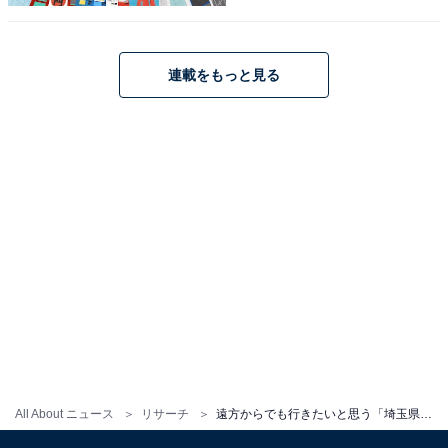
こちらもおすすめ
連載をもっと見る
遠方からでも行きたいと思う「神奈川県の道の
駅」ランキング！ 2位「足柄・金太郎のふるさ
と」、1位は？
1
2
All About ニュース
リサーチ
遠方からでも行きたいと思う「埼玉県の道の駅」ランキング！ 2位「大滝温泉」、1位は？【2025年調査】