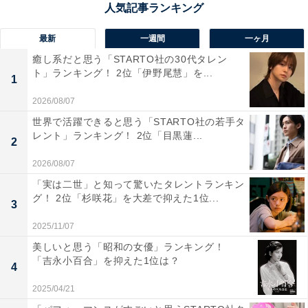
吉見町にある「道の駅 いちごの里よしみ」は、特産のイ
チゴをテーマにした、遠方からでもわざわざ足を運びた
最新
一週間
一ヶ月
くなる人気スポットです。特に冬から春にかけてのイチ
癒し系だと思う「STARTO社の30代タレン
ゴ狩りシーズンの活気は別格で「あまりん」や「かおり
ト」ランキング！ 2位「伊野尾慧」を...
1
野」といった、新鮮でとびきりおいしい品種を心ゆくま
2026/08/07
で堪能できるのがたまりません。もちろん、定番のイチ
世界で活躍できると思う「STARTO社の若手タ
ゴソフトクリームやジェラートは何度でも食べたくなる
レント」ランキング！ 2位「目黒蓮...
2
おいしさで、イチゴ大福やジャムなどの加工品もお土産
2026/08/07
に大人気。遊具や芝生広場もあり、家族みんなで旬の味
「実は二世」と知って驚いたタレントランキン
覚を体験できる道の駅です。
グ！ 2位「杉咲花」を大差で抑えた1位...
3
回答者からは「果物には目がないので、グルメ目的で訪
2025/11/07
れたい」（40代女性／兵庫県）、「いちごの里というだ
美しいと思う「昭和の女優」ランキング！
「吉永小百合」を抑えた1位は？
けあり、いちごを使った商品やそのまま美味しいいちご
4
が購入できるため」（40代女性／富山県）、「いちごを
2025/04/21
中心とした特産品やスイーツが豊富で、いちご狩りなど