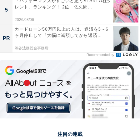
「パフォーマンスがすごいと思うSTARTO社タ
の体験も楽しめる道の駅です。地域の農産物を活かした
レント」ランキング！ 2位「佐久間...
5
加工品やお土産も充実しており、季節ごとに訪れる楽し
2026/08/06
みがあります。埼玉らしさが感じられるテーマ性のある
カードローン50万円以上の人は、返済を3～6
施設であり、遠方からでも行きたいと思います」（20代
ヶ月停止して『大幅に減額してから返済...
PR
男性／静岡県）、「特産品のいちごはもちろん、地粉を
渋谷法務総合事務所
使ったうどんも楽しめ、お子様向けの複合遊具や芝生広
Recommended by
場もあるので、家族で楽しめるスポットだからです」
（60代男性／愛知県）といった声が集まりました。
※回答者からのコメントは原文ママです
この記事の執筆者：
坂上 恵
All About ニュースの編集者。オールアバウトに入社後、SNSトレン
注目の連載
ドにフォーカスした記事執筆やSEOライティングの経験を経て、の