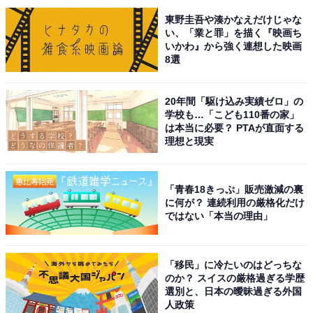
ちにAll About ニュースチームのメンバーに加入。現在は旅行・カル
...続きを読む
東野圭吾や湊かなえだけじゃな
チャー・エンタメなどを中心に企画編集を担当。東京都出身。居酒
い、「業と罪」を描く『映画ち
屋巡りとスポーツ観戦が生きがい。
いかわ』から強く連想した映画
8選
次ページ
10位までのランキング結果を見る
20年間「駆け込み実績ゼロ」の
学校も…「こども110番の家」
は本当に必要？ PTAが直面する
理想と現実
「青春18きっぷ」販売激減の裏
に何が？ 連続利用の厳格化だけ
ではない「本当の理由」
「移民」に冷たいのはどっちな
のか？ スイスの厳格過ぎる学歴
選別と、日本の曖昧過ぎる外国
人政策