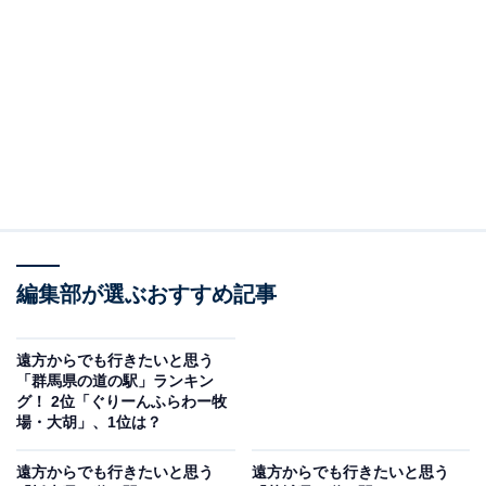
れさせてくれる温泉施設「遊湯館」を併設しているの
が、何と言っても最大の魅力です。豊かな自然に囲まれ
たこの立地は、心身をリセットするのに最高の場所。露
天風呂やサウナはもちろん、荒川の清流を望む大浴場
で、ゆったりとした時間が過ごせます。温泉の後は、地
元特産品や山菜、きのこが並ぶ直売所をのぞくのも楽し
いひととき。特に施設内の食事処で味わえる、秩父名物
の「豚みそ丼」や「ホルモン焼き定食」、「手打ちそ
ば」といった人気グルメも見逃せません。
編集部が選ぶおすすめ記事
回答者からは「大自然に囲まれた温泉地として、寄りた
いところだから」（40代男性／岐阜県）、「温泉施設が
遠方からでも行きたいと思う
「群馬県の道の駅」ランキン
併設されていて、山間の自然の中で癒される」（40代女
グ！ 2位「ぐりーんふらわー牧
性／愛知県）、「秩父名物の『豚みそ丼』や『ホルモン
場・大胡」、1位は？
焼き定食』、手打ち蕎麦など、地元の食を楽しめるか
遠方からでも行きたいと思う
遠方からでも行きたいと思う
ら」（40代女性／福井県）、「温泉で癒やされつつ秩父