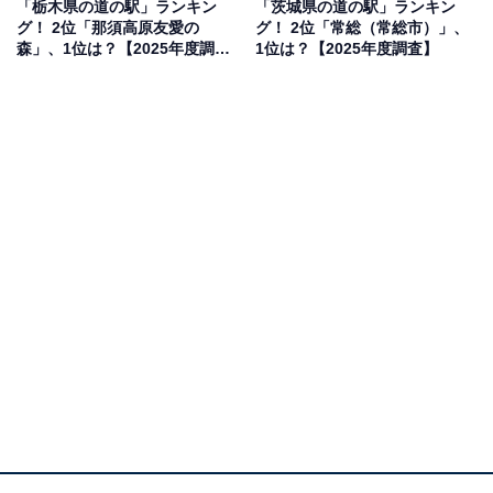
「栃木県の道の駅」ランキン
「茨城県の道の駅」ランキン
観光も楽しめる」（40代男性／埼玉県）といった声が集
グ！ 2位「那須高原友愛の
グ！ 2位「常総（常総市）」、
まりました。
森」、1位は？【2025年度調
1位は？【2025年度調査】
査】
1位：いちごの里よしみ（吉見町）／51票