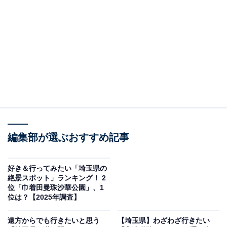
三波渓谷のラインくだり「Aコース」（写真はイメージです）
秩父郡長瀞町にある「長瀞渓谷」は、国の名勝・天然記
念物に指定された埼玉県を代表する景勝地です。
渓谷に広がる岩畳を構成する岩石（結晶片岩）は、約
8500万年～約6600万年前（中生代白亜紀）にプレートと
ともに地下20～30kmの深さに引きずり込まれ、圧力と
熱による変成を受けてできました。その後、地下深くか
編集部が選ぶおすすめ記事
ら隆起した岩石が荒川の流れによって侵食されたこと
で、現在の岩畳という地形が形成されました。
好き＆行ってみたい「埼玉県の
絶景スポット」ランキング！ 2
岩畳を間近に眺めながら荒川を和船で下る「ラインくだ
位「巾着田曼珠沙華公園」、1
り」は、夏は涼風を感じながら楽しめる人気アクティビ
位は？【2025年調査】
ティです。
遠方からでも行きたいと思う
【埼玉県】わざわざ行きたい