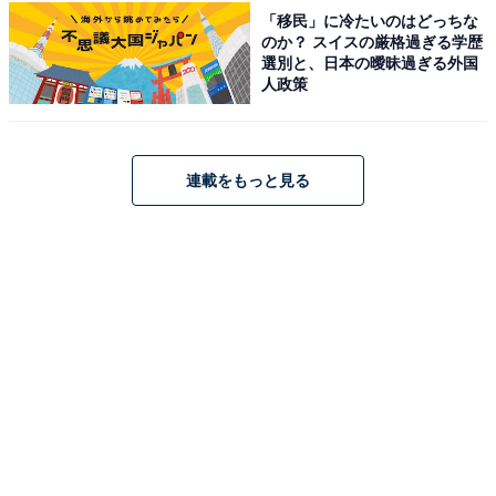
「移民」に冷たいのはどっちな
4～9月はペット同伴禁止ですが、10～3月の期間は同伴
のか？ スイスの厳格過ぎる学歴
可能（10月から駐車場へ無料のドックランを設置）で
選別と、日本の曖昧過ぎる外国
す。近隣の「都幾川四季彩館」（徒歩圏内）ではバーベ
人政策
キュー広場や日帰り温泉も楽しめます。
アクセス
連載をもっと見る
埼玉県比企郡ときがわ町田中
関越道「東松山IC」から車で約25分（カーナビ検索は
「三波渓谷」推奨）
JR八高線「明覚駅」から徒歩約36分
TEL：0493-59-8694（ときがわ町観光協会）
あわせて読みたい
【埼玉県】編集部が厳選！ Googleクチコミ
で選ばれた人気日帰り温泉＆スーパー銭湯4
選