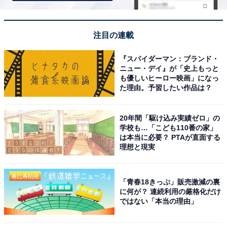
三波渓谷（写真はイメージです）
注目の連載
比企郡ときがわ町にある「三波渓谷」は、都幾川が「御
荷鉾緑色岩（みかぶりょくしょくがん）」と呼ばれる緑
『スパイダーマン：ブランド・
色の岩石を刻んで生まれた渓谷です。
ニュー・デイ』が「史上もっと
も優しいヒーロー映画」になっ
た理由。予習したい作品は？
駐車場から急な階段を下りるとすぐ川に到達できる手軽
さが人気で、透明度の高い清流に浅瀬と深みが混在し、
20年間「駆け込み実績ゼロ」の
幼児から大人まで川遊びを楽しめます。「どあい」「よ
学校も…「こども110番の家」
は本当に必要？ PTAが直面する
こまくら」「かまぶち」など風情ある名前の付いたスポ
理想と現実
ットが点在し、渓谷内は日陰が多く夏でもひんやり快適
です。
「青春18きっぷ」販売激減の裏
に何が？ 連続利用の厳格化だけ
駐車場は有料です。駐車場の開場時間は8:00〜17:00で、
ではない「本当の理由」
夏の休日は早めの到着がおすすめです。バーベキュー・
花火・テントの設営・宿泊は禁止されています。また、