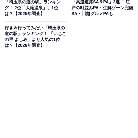
「埼玉県の道の駅」ランキン
「高速道路SA＆PA」3選！ 江
ラインくだりはAコース（親鼻橋→岩畳・約3km）とBコ
グ！ 2位「大滝温泉」、1位
戸の町並みPA・生鮮ゾーン完備
は？【2025年調査】
SA・川越グルメPAも
ース（岩畳→高砂橋・約3km）の2区間で運航されており
（全コース6kmは現在乗継対応）、Aコースには急流ス
好き＆行ってみたい「埼玉県の
ポット「小滝の瀬」もあります。個人での事前予約は受
道の駅」ランキング！ 「いちご
の里 よしみ」より人気の1位
け付けておらず（団体は事前予約必須）、当日受付のみ
は？【2026年調査】
です。
岩畳は無料で散策でき、秩父鉄道「長瀞駅」から徒歩約
7分でアクセスできます。駐車場は周辺の有料駐車場を
ご利用ください。SLパレオエクスプレス（土日運行メイ
ン）で向かう旅もおすすめです。
アクセス（長瀞町観光協会）
埼玉県秩父郡長瀞町長瀞529-1
秩父鉄道「長瀞駅」から徒歩約7分
関越道「花園IC」から約35分