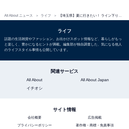
All About ニュース
ライフ
【埼玉県】夏に行きたい！ ライン下り・川遊び・ハイキングが楽しめる。絶景の渓谷3選【2026年7月】
ライフ
話題の生活雑貨やファッション、お出かけスポット情報など、暮らしがもっ
と楽しく、豊かになるヒントが満載。編集部が独自調査した、気になる他人
のライフスタイル事情も公開しています。
関連サービス
All About
All About Japan
イチオシ
「嵐山渓谷」は夏の新緑ハイキングと川遊びが同
サイト情報
時に楽しめる！ 京都の嵐山に似た絶景と与謝野晶
会社概要
広告掲載
子の歌碑も
プライバシーポリシー
著作権・商標・免責事項