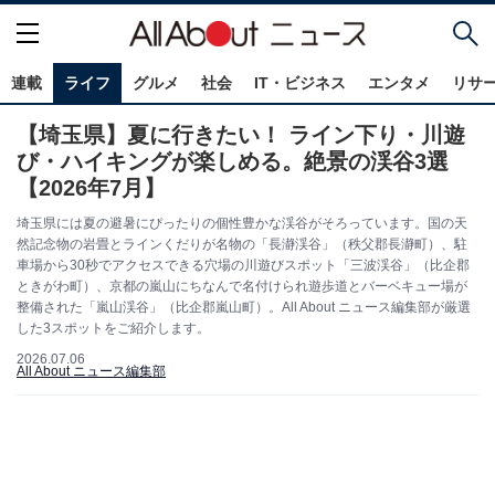
連載
ライフ
グルメ
社会
IT・ビジネス
エンタメ
リサ
【埼玉県】夏に行きたい！ ライン下り・川遊
び・ハイキングが楽しめる。絶景の渓谷3選
【2026年7月】
埼玉県には夏の避暑にぴったりの個性豊かな渓谷がそろっています。国の天
然記念物の岩畳とラインくだりが名物の「長瀞渓谷」（秩父郡長瀞町）、駐
車場から30秒でアクセスできる穴場の川遊びスポット「三波渓谷」（比企郡
ときがわ町）、京都の嵐山にちなんで名付けられ遊歩道とバーベキュー場が
整備された「嵐山渓谷」（比企郡嵐山町）。All About ニュース編集部が厳選
した3スポットをご紹介します。
2026.07.06
All About ニュース編集部