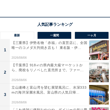
TEL：0494-66-3311
あわせて読みたい
【埼玉県】児童110円から！ 天然温泉プール
にウォータースライダーも。年中楽しめる屋
内プール3選
最新
一週間
一ヶ月
【三重県】伊勢名物「赤福」の直営店に、全国
唯一のコメダ大判焼き店も！ 東名阪・伊...
1
2026/08/06
【千葉県】918㎡の県内最大級マーケットか
ら、廃校をリノベした直売所まで。ファー...
2
2026/08/06
立山連峰と富山湾を望む展望風呂に、水深333
mの海洋深層水風呂。富山県の人気日帰...
3
2026/08/06
「これ絶対に便利なやつや」ダイソーの折り畳