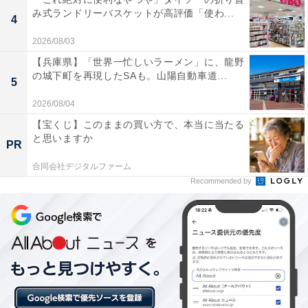
み式ランドリーバスケットが高評価「使わ...
4
2026/08/03
「三波渓谷」は駐車場から30秒で川遊び！ 緑色の
【兵庫県】「世界一忙しいラーメン」に、龍野
岩が美しい都幾川の穴場スポット
の城下町を再現したSAも。山陽自動車道...
5
2026/08/04
【宝くじ】このままの買い方で、本当に当たる
と思いますか
PR
合同会社デジタルファーム
Recommended by