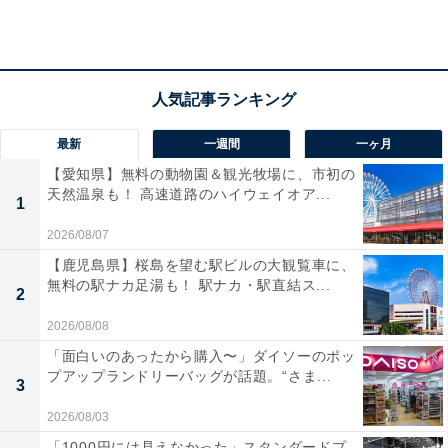
TEL：0470-76-2955
「鵜原駅」から徒歩約15分 /「勝浦駅」からタクシーで
約7分 /海ほたるPAから約1時間半 /駐車場170台（2時間
200円・以後1時間100円）
最新
一週間
一ヶ月
あわせて読みたい
【愛知県】無料の動物園＆観光牧場に、市初の
【千葉県】まるで海外！ スケートパーク併設
天然温泉も！ 高速道路のハイウェイオア...
1
も。ドライブがてら行きたい「本格アメリカ
ンダイナー」3選
2026/08/07
【鹿児島県】桜島を望む駅ビルの大観覧車に、
無料の駅ナカ足湯も！ 駅ナカ・駅直結ス...
2
2026/08/08
「面白いのあったから購入〜」ダイソーのポッ
プアップランドリーバッグが話題。“さま...
3
2026/08/03
「1000円には見えなかった」スタンダードプ