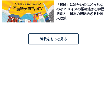
キング初心者や子ども連れにも最適です。遊歩道沿いで
「移民」に冷たいのはどっちな
のか？ スイスの厳格過ぎる学歴
はサワガニや小魚、運が良ければカワセミにも出会えま
選別と、日本の曖昧過ぎる外国
す。
人政策
ハイキングで汗をかいた後は、養老渓谷名物の黒湯温泉
（とろりと体にやわらかい泉質）の日帰り入浴がおすす
連載をもっと見る
めです。「ごりやくの湯」などで入浴できます。「山里
のジェラテリア 山猫」の千葉産素材のジェラートも夏に
大人気。東京から小湊鉄道・いすみ鉄道を乗り継いでの
んびりローカル鉄道旅も一興です。
なお2026年5月時点の情報として、滝めぐり遊歩道は粟
又の滝から約100m先で折り返し、中瀬遊歩道も一部折り
返しとなっています。訪問前に最新の通行規制情報を必
ずご確認ください。