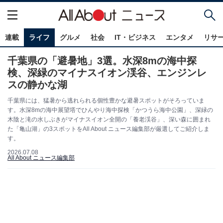
連載
ライフ
グルメ
社会
IT・ビジネス
エンタメ
リサ
千葉県の「避暑地」3選。水深8mの海中探
検、深緑のマイナスイオン渓谷、エンジンレ
スの静かな湖
千葉県には、猛暑から逃れられる個性豊かな避暑スポットがそろっていま
す。水深8mの海中展望塔でひんやり海中探検「かつうら海中公園」、深緑の
木陰と滝の水しぶきがマイナスイオン全開の「養老渓谷」、深い森に囲まれ
た「亀山湖」の3スポットをAll About ニュース編集部が厳選してご紹介しま
す。
2026.07.08
All About ニュース編集部