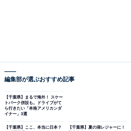
かつうら海中公園
千葉県勝浦市にある「かつうら海中公園」は、沖合60m
に建設された海中展望塔（高さ24.4m・水深8m）がメイ
ンの施設です。桟橋を渡り塔の中の96段のらせん階段を
下りると、24個の窓が並ぶ海中展望室から、自然のまま
の海中世界が目の前に広がります。
編集部が選ぶおすすめ記事
寒流と暖流がぶつかり合う豊かな海域のため、ツノダシ
やハコフグなど約90種の魚が年間を通して観察でき、エ
【千葉県】まるで海外！ スケー
イ・ウツボ・全長1.5mほどのドチザメが現れることも。
トパーク併設も。ドライブがて
ら行きたい「本格アメリカンダ
餌付けタイムに合わせて訪れると、多くの魚が集まる迫
イナー」3選
力のシーンが楽しめます。
【千葉県】ここ、本当に日本？
【千葉県】夏の湖レジャーに！