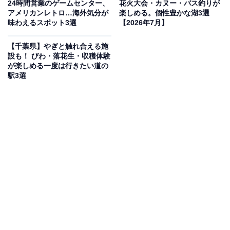
24時間営業のゲームセンター、
花火大会・カヌー・バス釣りが
真夏でも塔内はひんやりとした涼しさで、まさに天然の
アメリカンレトロ…海外気分が
楽しめる。個性豊かな湖3選
避暑スポットです。また、塔上の海上展望室からは太平
味わえるスポット3選
【2026年7月】
洋の水平線が丸く見え、鵜原理想郷や勝浦灯台の絶景も
【千葉県】やぎと触れ合える施
一望できます。入場料はその日の海の透明度によって変
設も！ びわ・落花生・収穫体験
動するユニークな仕組みで、透明度が低い場合は割引が
が楽しめる一度は行きたい道の
駅3選
適用されます。
料金
大人（高校生以上）：980円 / 中人（小・中学生）：480
円 / 小人（4歳以上幼児）：220円
※海の透明度により割引 / 障がい者手帳持参で割引 / 65
歳以上割引 / 団体割引
営業時間・アクセス
9:00〜17:00（最終受付16:30）年中無休（荒天時閉館）
所在地：千葉県勝浦市吉尾174