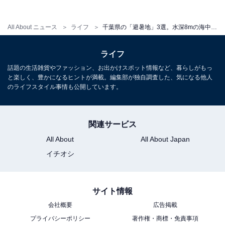
アクセス
千葉県市原市朝生原175-1（養老渓谷駅前観光案内所）
All About ニュース
ライフ
千葉県の「避暑地」3選。水深8mの海中探検、深緑のマイナスイオン渓谷、エンジンレスの静かな湖
TEL：0436-96-0055（養老渓谷観光協会）
ライフ
電車：JR内房線五井駅→小湊鉄道→養老渓谷駅（約1時
話題の生活雑貨やファッション、お出かけスポット情報など、暮らしがもっ
間）→バスで粟又の滝方面へ
と楽しく、豊かになるヒントが満載。編集部が独自調査した、気になる他人
車：圏央道市原鶴舞ICから約40分
のライフスタイル事情も公開しています。
※遊歩道通行規制情報は大多喜町・養老渓谷観光協会公
式サイトで要確認
関連サービス
あわせて読みたい
All About
All About Japan
【千葉県】やぎと触れ合える施設も！ びわ・
イチオシ
落花生・収穫体験が楽しめる一度は行きたい
道の駅3選
サイト情報
会社概要
広告掲載
プライバシーポリシー
著作権・商標・免責事項