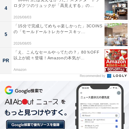
ロダクツのリュックが「高見えする」の...
4
2026/08/03
「15分で完成してめちゃ楽しかった」3COINS
の「モールドールトレカケースキッ...
5
2026/08/05
「養老渓谷」は深緑のマイナスイオンで全身涼し
「え、こんなセールやってたの？」80％OFF
く！ 粟又の滝・滝めぐりハイキング・黒湯温泉で
以上が続々登場！Amazonの本気が...
PR
夏の房総を満喫
Amazon
Recommended by