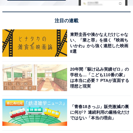
注目の連載
東野圭吾や湊かなえだけじゃな
い、「業と罪」を描く『映画ち
養老渓谷
いかわ』から強く連想した映画
8選
千葉県夷隅郡大多喜町から市原市にまたがる「養老渓
谷」は、養老川に沿って形成された房総随一の景勝地で
20年間「駆け込み実績ゼロ」の
す。夏は一面が深い緑に覆われ、川のせせらぎと木漏れ
学校も…「こども110番の家」
日の中でハイキングを楽しめる別天地となります。渓谷
は本当に必要？ PTAが直面する
理想と現実
に立ちこめるマイナスイオンと、外気より数度低い涼し
さが、まさに天然のクーラー。
「青春18きっぷ」販売激減の裏
に何が？ 連続利用の厳格化だけ
千葉県最大の滝・粟又の滝（落差約30m・長さ約100m）
ではない「本当の理由」
から千代の滝・万代の滝・昇龍の滝をつなぐ「滝めぐり
遊歩道」（全長約2km）は、アップダウンも少なくハイ