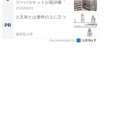
リーバスケットが高評価「使
リーバ
わ...
わ...
2026/08/03
2026/08/0
人文知とは個性の上に立つ
八つの
マタノ
PR
PR
國學院大學
國學院大
Recommended by