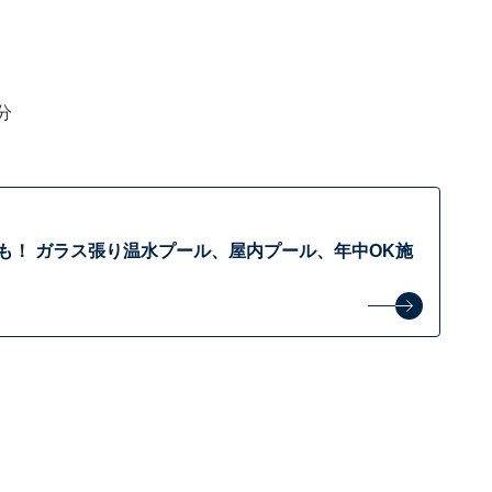
分
円も！ ガラス張り温水プール、屋内プール、年中OK施