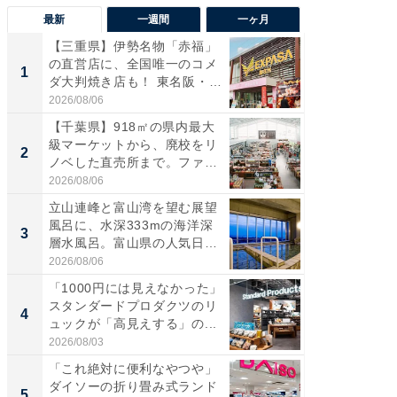
最新
一週間
一ヶ月
【三重県】伊勢名物「赤福」
【兵庫
の直営店に、全国唯一のコメ
ーメン
1
1
ダ大判焼き店も！ 東名阪・
再現した
伊...
道...
2026/08/06
2026/08/0
【千葉県】918㎡の県内最大
【三重
級マーケットから、廃校をリ
の直営
2
2
ノベした直売所まで。ファ
ダ大判焼
ー...
伊...
2026/08/06
2026/08/0
立山連峰と富山湾を望む展望
【千葉県
風呂に、水深333mの海洋深
級マー
3
3
層水風呂。富山県の人気日
ノベし
帰...
ー...
2026/08/06
2026/08/0
「1000円には見えなかった」
立山連
スタンダードプロダクツのリ
風呂に、
4
4
ュックが「高見えする」の...
層水風
帰...
2026/08/03
2026/08/0
「これ絶対に便利なやつや」
「これ
ダイソーの折り畳み式ランド
ダイソ
5
5