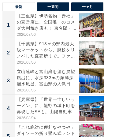
最新
一週間
一ヶ月
【三重県】伊勢名物「赤福」
【兵庫
の直営店に、全国唯一のコメ
ーメン
1
1
ダ大判焼き店も！ 東名阪・
再現した
伊...
道...
2026/08/06
2026/08/0
【千葉県】918㎡の県内最大
【三重
級マーケットから、廃校をリ
「鈴鹿天
2
2
ノベした直売所まで。ファ
は100
ー...
2026/08/06
2026/08/0
立山連峰と富山湾を望む展望
ステラ
風呂に、水深333mの海洋深
詰め放題
3
3
層水風呂。富山県の人気日
00円で「
帰...
2026/08/06
2026/08/0
【兵庫県】「世界一忙しいラ
「ミニオ
ーメン」に、龍野の城下町を
ッグ！ 
4
4
再現したSAも。山陽自動車
ど、夏限
道...
2026/08/04
2026/08/0
「これ絶対に便利なやつや」
【埼玉
ダイソーの折り畳み式ランド
「行田天
5
5