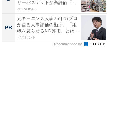
リーバスケットが高評価「使
は和の
わ...
が...
2026/08/03
2026/08/0
元キーエンス人事25年のプロ
【銀座】
が語る人事評価の勘所。「組
の贅沢
PR
PR
織を腐らせるNG評価」とは...
ビズヒント
ReFa GIN
Recommended by