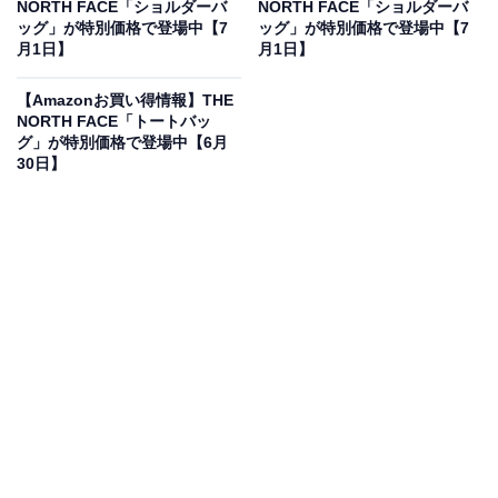
NORTH FACE「ショルダーバ
NORTH FACE「ショルダーバ
ッグ」が特別価格で登場中【7
ッグ」が特別価格で登場中【7
ザ ノースフェイス VAULT ヴォルト バック パック リュッ
月1日】
月1日】
クサック 27L 登山 アウトドア ビジネス (TNF
BLACK(4H0)) [並行輸入品]
【Amazonお買い得情報】THE
NORTH FACE「トートバッ
Amazonで見る
グ」が特別価格で登場中【6月
30日】
THE NORTH FACEのリュック「NF0A3VY2」は現在
18％オフの特別価格・税込9040円販売中です。
この商品のおすすめポイントは？
すっきりとしたシンプルなデザインながら、27Lの頼れ
る収納力を備えたバックパックです。メインコンパート
メントにはノートPCを保護できる専用スリーブを装備。
独自のクッション性があるショルダーストラップを採用
しており、重い荷物を背負っても肩や背中への負担を軽
減し、一日中快適に過ごせます！