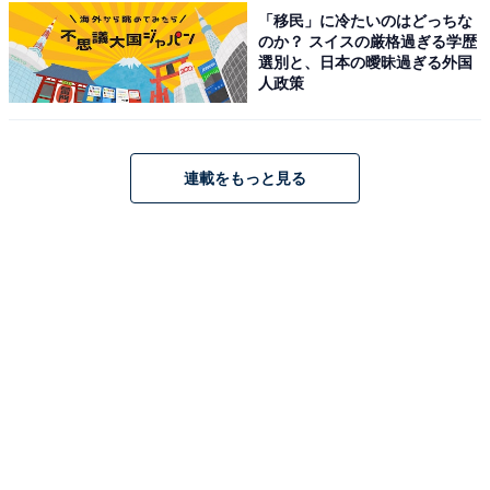
「移民」に冷たいのはどっちな
のか？ スイスの厳格過ぎる学歴
選別と、日本の曖昧過ぎる外国
THE NORTH FACE「NM82506」
人政策
連載をもっと見る
[ザ・ノース・フェイス] リュック Pyrenees Backpack ブ
ラック
Amazonで見る
THE NORTH FACE「NM72357」