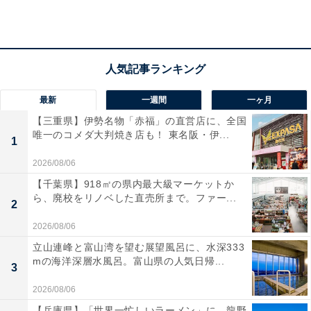
ユーザーからは「軽くて大容量で使い勝手が良い」「オ
ンオフ問わず使える」という声があがっています。一方
で、「ポケットの数が少し物足りない」という声も。毎
日の通勤や通学でタフに使い倒したい人や、シンプルな
最新
一週間
一ヶ月
定番リュックを探している人には、おすすめの商品とい
【三重県】伊勢名物「赤福」の直営店に、全国
えそうです。
唯一のコメダ大判焼き店も！ 東名阪・伊...
1
あわせて読みたい
2026/08/06
【千葉県】918㎡の県内最大級マーケットか
【Amazonお買い得情報】THE NORTH
ら、廃校をリノベした直売所まで。ファー...
FACE「ショルダーバッグ」が特別価格で登
2
場中【7月1日】
2026/08/06
立山連峰と富山湾を望む展望風呂に、水深333
mの海洋深層水風呂。富山県の人気日帰...
3
2026/08/06
【兵庫県】「世界一忙しいラーメン」に、龍野