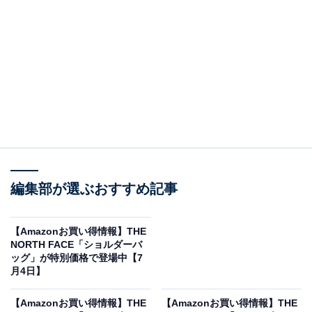
※以下のセール情報は7月6日13時現在のものです。値段
の変更、売り切れの場合もあります。
※本記事で紹介している商品の購入やサービスの利用により、売上の一部が
オールアバウトに還元されることがあります。
THE NORTH FACEの「リュック」が限定価格
編集部が選ぶおすすめ記事
に！ 18％オフで登場
【Amazonお買い得情報】THE
NORTH FACE「ショルダーバ
ッグ」が特別価格で登場中【7
月4日】
【Amazonお買い得情報】THE
【Amazonお買い得情報】THE