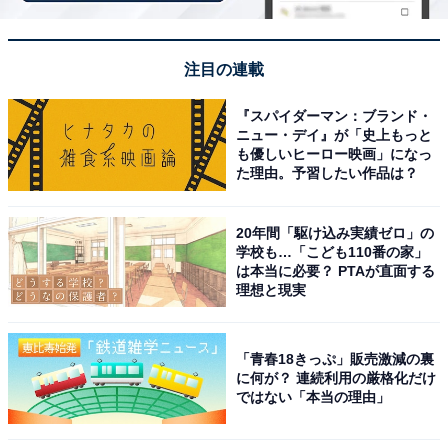
注目の連載
[THE NORTH FACE] Big Shot NM72301
Amazonで見る
『スパイダーマン：ブランド・
ニュー・デイ』が「史上もっと
も優しいヒーロー映画」になっ
た理由。予習したい作品は？
THE NORTH FACE「NM72356」
20年間「駆け込み実績ゼロ」の
学校も…「こども110番の家」
は本当に必要？ PTAが直面する
理想と現実
「青春18きっぷ」販売激減の裏
に何が？ 連続利用の厳格化だけ
[ザノースフェイス] Boulder Daypack ブラック
ではない「本当の理由」
ONESIZE
Amazonで見る