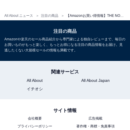
All About ニュース
注目の商品
【Amazonお買い得情報】THE NORTH FACE「リュック」が特別価格で登場中【7月6日】
注目の商品
Amazonや楽天のセール商品紹介から専門家による独自レビューまで、毎日の
お買いものがもっと楽しく、もっとお得になる注目の商品情報をお届け。見
THE NORTH FACE(ザノースフェイス) トートバッグ
逃したくない大規模セールの情報も満載です。
Boulder Tote Pack NM72357 ブラック ONESIZE
Amazonで見る
関連サービス
All About
All About Japan
THE NORTH FACE「NM32355」
イチオシ
サイト情報
会社概要
広告掲載
プライバシーポリシー
著作権・商標・免責事項