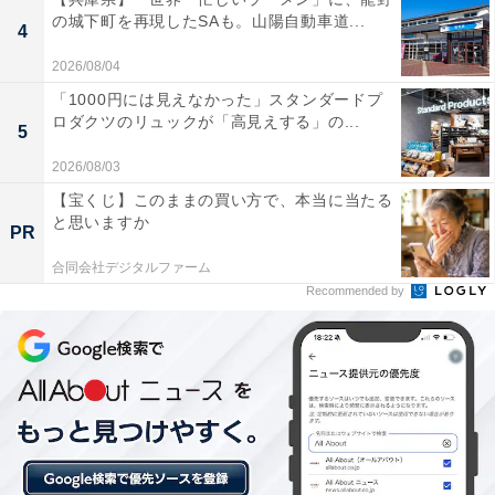
の城下町を再現したSAも。山陽自動車道...
4
2026/08/04
「1000円には見えなかった」スタンダードプ
ロダクツのリュックが「高見えする」の...
5
2026/08/03
【宝くじ】このままの買い方で、本当に当たる
と思いますか
PR
【今日チェックしたい】THE NORTH FACEの人
合同会社デジタルファーム
Recommended by
気商品5選
THE NORTH FACE「NM72301」