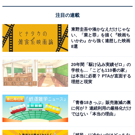
[THE NORTH FACE] Geoface Box Tote ブラック
ONESIZE
注目の連載
Amazonで見る
東野圭吾や湊かなえだけじゃな
い、「業と罪」を描く『映画ち
いかわ』から強く連想した映画
8選
THE NORTH FACE「NN2PP53J」
20年間「駆け込み実績ゼロ」の
学校も…「こども110番の家」
は本当に必要？ PTAが直面する
理想と現実
「青春18きっぷ」販売激減の裏
[THE NORTH FACE] [ザノースフェイス] バッグ メンズ
に何が？ 連続利用の厳格化だけ
ショルダーバッグ 斜めがけ ポリエステル ブランド 肩掛け
ではない「本当の理由」
クロスボディ NN2PN57 NN2PP53 ホワイトレーベル
WHITE LABEL ロゴクロス Sサイズ LOGO CROSS BAG
S (ブラック(NN2PP53J)/ブラック) [並行輸入品]
「移民」に冷たいのはどっちな