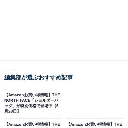
※以下のセール情報は6月30日17時45分現在のもので
す。値段の変更、売り切れの場合もあります。
※本記事で紹介している商品の購入やサービスの利用により、売上の一部が
オールアバウトに還元されることがあります。
編集部が選ぶおすすめ記事
THE NORTH FACEの「トートバッグ」が限定価
格に！ 20％オフで登場
【Amazonお買い得情報】THE
NORTH FACE「ショルダーバ
ッグ」が特別価格で登場中【6
月28日】
【Amazonお買い得情報】THE
【Amazonお買い得情報】THE