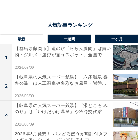
ユーザーからは「軽くて荷物がたくさん入る」「クッシ
ョン性があって安心」と大好評！ 一方で、「内ポケット
がもう少し欲しかった」という声も。荷物をたっぷりス
マートに持ち歩きたい人や、実用性とデザイン性を両立
最新
一週間
一ヶ月
させたい人には、おすすめの商品といえそうです。
【群馬県藤岡市】道の駅「ららん藤岡」は買い
物・グルメ・遊びが揃うスポット。全国で...
1
あわせて読みたい
2026/08/09
【AmazonスマイルSALE】サムソナイト
「スーツケース」が特別価格で登場中【1月
【岐阜県の人気スーパー銭湯】「六条温泉 喜
30日】
多の湯」は人工温泉や多彩なお風呂・岩盤...
2
2026/08/09
【岐阜県の人気スーパー銭湯】「湯どころ み
のり」は「いけだゆげ温泉」や冷冷交代浴...
3
2026/08/09
2026年8月発売！ パンどろぼうが時計付きフ