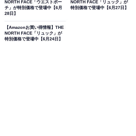
NORTH FACE「ウエストポー
NORTH FACE「リュック」が
チ」が特別価格で登場中【6月
特別価格で登場中【6月27日】
28日】
[THE NORTH FACE] Geoface Tote ブラック ONESIZE
【Amazonお買い得情報】THE
Amazonで見る
NORTH FACE「リュック」が
特別価格で登場中【6月24日】
THE NORTH FACEのトートバッグ「NM32352」は現在
20％オフの特別価格・税込1万791円販売中です。
この商品のおすすめポイントは？
PCや周辺機器の持ち運びに安心な、クッション性のある
パデッド素材を使用したトートバッグです！ A4サイズが
ゆったり収まるサイズ感で、ビジネス書類やノートPCも
スマートに収納可能。シンプルなデザインなので、毎日
の通勤・通学から休日のカジュアルスタイルまで、シー
ンを選ばず大活躍してくれます。