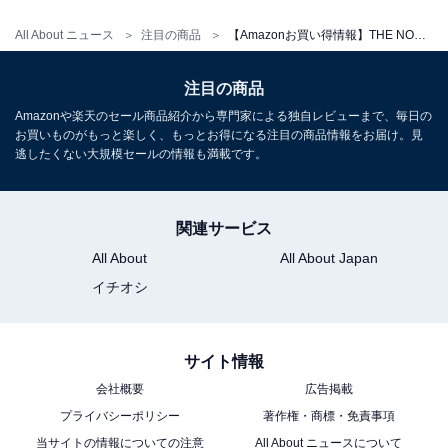
All About ニュース
注目の商品
【Amazonお買い得情報】THE NORTH FACE「トートバッグ」が特別価格で登場中【6月30日】
注目の商品
Amazonや楽天のセール商品紹介から専門家による独自レビューまで、毎日の
(ザ・ノースフェイス) THE NORTH FACE W LIGHT
お買いものがもっと楽しく、もっとお得になる注目の商品情報をお届け。見
BONNEY PACK バケットバッグ (BLACK(NN2PN62J))
逃したくない大規模セールの情報も満載です。
[並行輸入品]
Amazonで見る
関連サービス
All About
All About Japan
THE NORTH FACE「NM72357」
イチオシ
サイト情報
会社概要
広告掲載
プライバシーポリシー
著作権・商標・免責事項
当サイトの情報についての注意
All About ニュースについて