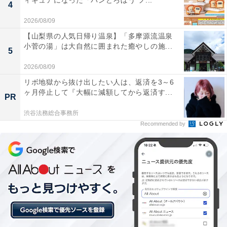
ィギュアになった「パンどろぼう フ...
4
2026/08/09
【山梨県の人気日帰り温泉】「多摩源流温泉
小菅の湯」は大自然に囲まれた癒やしの施...
5
2026/08/09
リボ地獄から抜け出したい人は、返済を3～6
ヶ月停止して『大幅に減額してから返済す...
PR
【今日チェックしたい】THE NORTH FACEの人
気商品5選
渋谷法務総合事務所
Recommended by
THE NORTH FACE「NM32355」