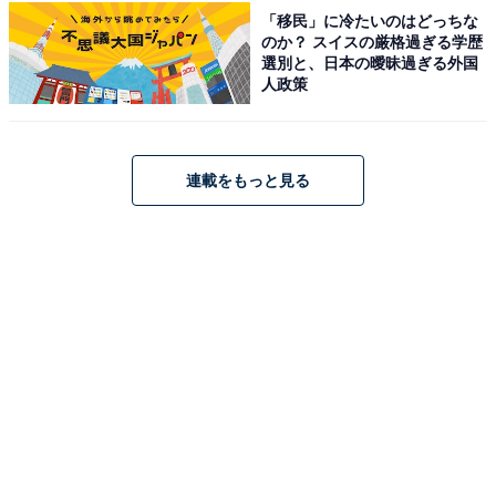
[並行輸入品]
「移民」に冷たいのはどっちな
のか？ スイスの厳格過ぎる学歴
Amazonで見る
選別と、日本の曖昧過ぎる外国
人政策
THE NORTH FACE「NN2PP53J」
連載をもっと見る
[THE NORTH FACE] [ザノースフェイス] バッグ メンズ
ショルダーバッグ 斜めがけ ポリエステル ブランド 肩掛け
クロスボディ NN2PN57 NN2PP53 ホワイトレーベル
WHITE LABEL ロゴクロス Sサイズ LOGO CROSS BAG
S (ブラック(NN2PP53J)/ブラック) [並行輸入品]
Amazonで見る