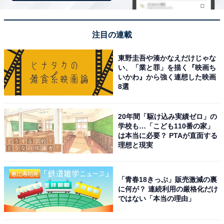
注目の連載
[THE NORTH FACE] ザ・ノース・フェイス スウィープ
東野圭吾や湊かなえだけじゃな
NM72304 ブラック
い、「業と罪」を描く『映画ち
Amazonで見る
いかわ』から強く連想した映画
8選
THE NORTH FACE「NN2PN62J」
20年間「駆け込み実績ゼロ」の
学校も…「こども110番の家」
は本当に必要？ PTAが直面する
理想と現実
「青春18きっぷ」販売激減の裏
に何が？ 連続利用の厳格化だけ
ではない「本当の理由」
(ザ・ノースフェイス) THE NORTH FACE W LIGHT
BONNEY PACK バケットバッグ (BLACK(NN2PN62J))