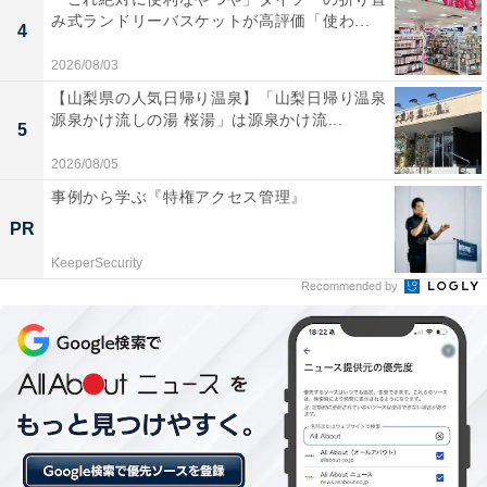
み式ランドリーバスケットが高評価「使わ...
4
2026/08/03
【山梨県の人気日帰り温泉】「山梨日帰り温泉
源泉かけ流しの湯 桜湯」は源泉かけ流...
5
2026/08/05
事例から学ぶ『特権アクセス管理』
PR
KeeperSecurity
Recommended by
【今日チェックしたい】THE NORTH FACEの人
気商品5選
THE NORTH FACE「NM72304」