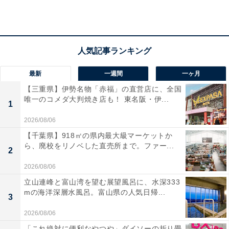
けが身軽になります。
ユーザーからは「軽くてデザインが良い」「スマホと鍵
を入れるのに丁度いい」という声が寄せられています。
一方で、「厚みのある長財布を入れると窮屈」という声
最新
一週間
一ヶ月
も。手軽におしゃれを楽しみたい人や、小物をスマート
【三重県】伊勢名物「赤福」の直営店に、全国
に持ち歩きたい人には、おすすめの商品といえそうで
唯一のコメダ大判焼き店も！ 東名阪・伊...
1
す。
2026/08/06
あわせて読みたい
【千葉県】918㎡の県内最大級マーケットか
ら、廃校をリノベした直売所まで。ファー...
2
【AmazonスマイルSALE】サムソナイト
「スーツケース」が特別価格で登場中【1月
2026/08/06
30日】
立山連峰と富山湾を望む展望風呂に、水深333
mの海洋深層水風呂。富山県の人気日帰...
3
2026/08/06
「これ絶対に便利なやつや」ダイソーの折り畳