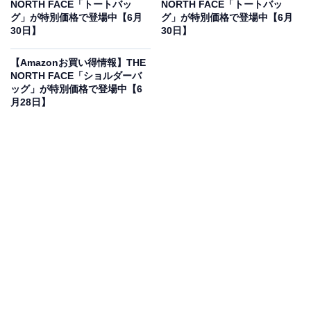
NORTH FACE「トートバッ
NORTH FACE「トートバッ
グ」が特別価格で登場中【6月
グ」が特別価格で登場中【6月
30日】
30日】
[ザ・ノース・フェイス] ポーチ Geoface Pouch
NM32356 2L ブラック ONESIZE
【Amazonお買い得情報】THE
NORTH FACE「ショルダーバ
Amazonで見る
ッグ」が特別価格で登場中【6
月28日】
THE NORTH FACEのショルダーバッグ「NM32356」は
現在22％オフの特別価格・税込5294円販売中です。
この商品のおすすめポイントは？
クッション性のある素材を使用し、電子機器や小物の収
納に最適なポーチ！ PC周辺機器の持ち運びだけでな
く、取り外し可能なショルダーストラップ付きで、ミニ
ショルダーとしても活躍する2WAY仕様が魅力です。衝
撃を緩和するエンボス加工のデザインもおしゃれです
ね。バッグインバッグとしてもすっきり収まり、お出か