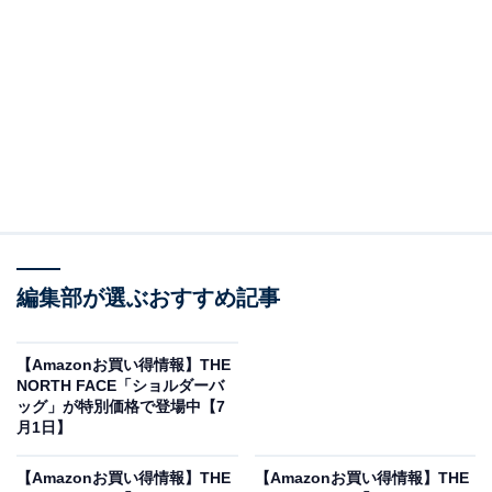
※以下のセール情報は7月4日17時45分現在のものです。
値段の変更、売り切れの場合もあります。
※本記事で紹介している商品の購入やサービスの利用により、売上の一部が
オールアバウトに還元されることがあります。
編集部が選ぶおすすめ記事
THE NORTH FACEの「ショルダーバッグ」が限
定価格に！ 22％オフで登場
【Amazonお買い得情報】THE
NORTH FACE「ショルダーバ
ッグ」が特別価格で登場中【7
月1日】
【Amazonお買い得情報】THE
【Amazonお買い得情報】THE