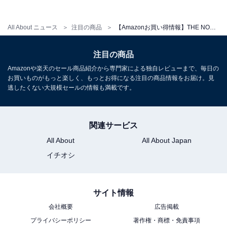
THE NORTH FACE「NMW82350」
All About ニュース
注目の商品
【Amazonお買い得情報】THE NORTH FACE「ショルダーバッグ」が特別価格で登場中【7月4日】
注目の商品
Amazonや楽天のセール商品紹介から専門家による独自レビューまで、毎日の
お買いものがもっと楽しく、もっとお得になる注目の商品情報をお届け。見
逃したくない大規模セールの情報も満載です。
関連サービス
[THE NORTH FACE] レディース リュックサック W
Never Stop Daypack ネバーストップデイパック ブラッ
All About
All About Japan
ク ONESIZE NMW82350 通勤 通学 ナイロン バックパッ
ク 18L
イチオシ
Amazonで見る
サイト情報
会社概要
広告掲載
THE NORTH FACE「NM72303」
プライバシーポリシー
著作権・商標・免責事項