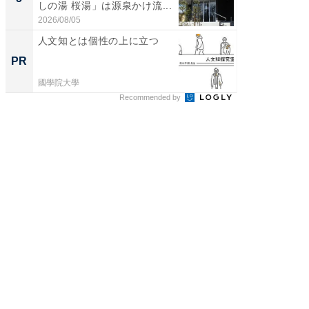
しの湯 桜湯」は源泉かけ流...
は和の
が...
2026/08/05
2026/08/0
人文知とは個性の上に立つ
手厚い“
の「人
PR
PR
國學院大學
國學院大
Recommended by