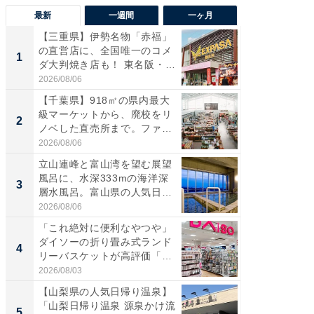
最新
一週間
一ヶ月
【三重県】伊勢名物「赤福」
【兵庫
の直営店に、全国唯一のコメ
ーメン
1
1
ダ大判焼き店も！ 東名阪・
再現した
伊...
道...
2026/08/06
2026/08/0
【千葉県】918㎡の県内最大
【三重
級マーケットから、廃校をリ
「鈴鹿天
2
2
ノベした直売所まで。ファ
は100
ー...
2026/08/06
2026/08/0
立山連峰と富山湾を望む展望
ステラ
風呂に、水深333mの海洋深
詰め放題
3
3
層水風呂。富山県の人気日
00円で「
帰...
2026/08/06
2026/08/0
「これ絶対に便利なやつや」
「ミニオ
ダイソーの折り畳み式ランド
ッグ！ 
4
4
リーバスケットが高評価「使
ど、夏限
わ...
2026/08/03
2026/08/0
【山梨県の人気日帰り温泉】
【埼玉
「山梨日帰り温泉 源泉かけ流
「行田天
5
5