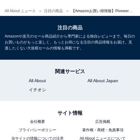
All About ニュース
注目の商品
【Amazonお買い得情報】Pioneer「ミラー型ドライブレコーダー」が特別価格で登場中【7月6日】
注目の商品
Pioneer ドライブレコーダー VREC-DZ810D 前後2カメラ
前830万画素/後200万画素 4K録画 駐車監視対応 STARVIS
Amazonや楽天のセール商品紹介から専門家による独自レビューまで、毎日の
搭載 microSD(32GB)付属 3インチ液晶 3年保証 コンパク
お買いものがもっと楽しく、もっとお得になる注目の商品情報をお届け。見
ト カロッツェリア
逃したくない大規模セールの情報も満載です。
Amazonで見る
関連サービス
All About
All About Japan
Pioneer「VREC-DH610D-E」
イチオシ
サイト情報
会社概要
広告掲載
プライバシーポリシー
著作権・商標・免責事項
当サイトの情報についての注意
All About ニュースについて