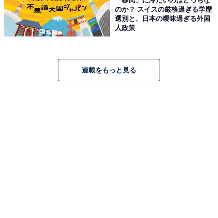
Pioneer「VREC-DZ210D」
のか？ スイスの厳格過ぎる学歴
選別と、日本の曖昧過ぎる外国
人政策
連載をもっと見る
Pioneer ドライブレコーダー VREC-DZ210D 前後2カメラ
前後200万画素 フルHD 駐車監視対応 microSD(32GB)付
属 2インチ液晶 3年保証 コンパクト カロッツェリア
Amazonで見る
Pioneer「VREC-DZ810D」