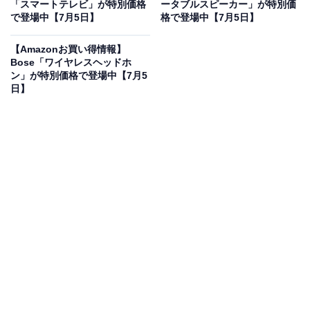
「スマートテレビ」が特別価格
ータブルスピーカー」が特別価
で登場中【7月5日】
格で登場中【7月5日】
価格に！ 13％オフで登場
【Amazonお買い得情報】
Bose「ワイヤレスヘッドホ
ン」が特別価格で登場中【7月5
日】
Pioneer ドライブレコーダー ミラー型 VREC-MZ300D 11
インチ IPS液晶 前後2カメラ 前後200万画素 駐車監視
PureCel(R) Plus microSD(32GB)付属 3年保証 カロッツ
ェリア
Amazonで見る
Pioneerのミラー型ドライブレコーダー「VREC-
MZ300D」は現在13％オフの特別価格・税込2万3481円
販売中です。