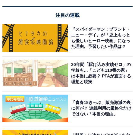
【今日チェックしたい】Pioneerの人気商品5選
注目の連載
Pioneer「VREC-MS700D」
『スパイダーマン：ブランド・
ニュー・デイ』が「史上もっと
も優しいヒーロー映画」になっ
た理由。予習したい作品は？
20年間「駆け込み実績ゼロ」の
学校も…「こども110番の家」
は本当に必要？ PTAが直面する
理想と現実
Pioneer ドライブレコーダー ミラー型 VREC-MS700D 11
インチ IPS液晶 前後2カメラ 前後370万画素 駐車監視対応
STARVIS2(TM)搭載 microSD(32GB)付属 3年保証 カロッ
「青春18きっぷ」販売激減の裏
ツェリア
に何が？ 連続利用の厳格化だけ
Amazonで見る
ではない「本当の理由」
「移民」に冷たいのはどっちな