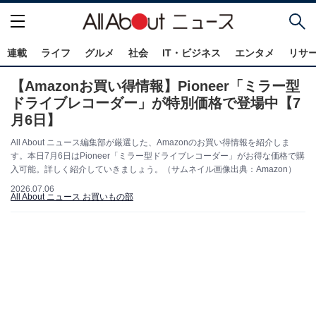
連載
ライフ
グルメ
社会
IT・ビジネス
エンタメ
リサ
【Amazonお買い得情報】Pioneer「ミラー型
ドライブレコーダー」が特別価格で登場中【7
月6日】
All About ニュース編集部が厳選した、Amazonのお買い得情報を紹介しま
す。本日7月6日はPioneer「ミラー型ドライブレコーダー」がお得な価格で購
入可能。詳しく紹介していきましょう。（サムネイル画像出典：Amazon）
2026.07.06
All About ニュース お買いもの部