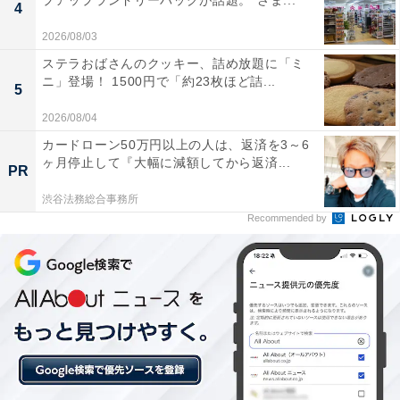
プアップランドリーバッグが話題。“さま...
せん。
4
2026/08/03
あわせて読みたい
ステラおばさんのクッキー、詰め放題に「ミ
【Amazonお買い得情報】Pioneer「カーナ
ニ」登場！ 1500円で「約23枚ほど詰...
5
ビ」が特別価格で登場中【7月4日】
2026/08/04
カードローン50万円以上の人は、返済を3～6
ヶ月停止して『大幅に減額してから返済...
PR
渋谷法務総合事務所
Recommended by