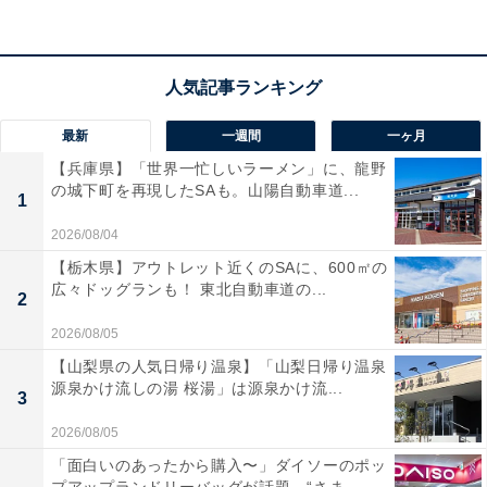
この商品のおすすめポイントは？
11インチの高輝度IPS液晶を採用したデジタルミラー型
ドライブレコーダーです。前後ともに200万画素のフル
最新
一週間
一ヶ月
HDカメラを搭載し、ナンバープレートの文字まで鮮明に
【兵庫県】「世界一忙しいラーメン」に、龍野
記録！ 「PureCel Plus」の採用により、夜間や暗い駐車
の城下町を再現したSAも。山陽自動車道...
1
場でも明るくクリアな映像を残せます。最大3倍の後方
2026/08/04
画像ズーム機能や、32GBのmicroSDカードが付属するの
【栃木県】アウトレット近くのSAに、600㎡の
も魅力ですね。
広々ドッグランも！ 東北自動車道の...
2
2026/08/05
ユーザーからは「昼夜問わず画質がとても綺麗」「デジ
【山梨県の人気日帰り温泉】「山梨日帰り温泉
タルミラーの遅延がなくて自然」と好評です。一方で、
源泉かけ流しの湯 桜湯」は源泉かけ流...
3
「ズーム倍率を上げると少し解像度が落ちる」という声
も。夜間の視界もしっかり確保したい人や、愛車の安全
2026/08/05
を高めたい人は、購入を検討してみてもよいかもしれま
「面白いのあったから購入〜」ダイソーのポッ