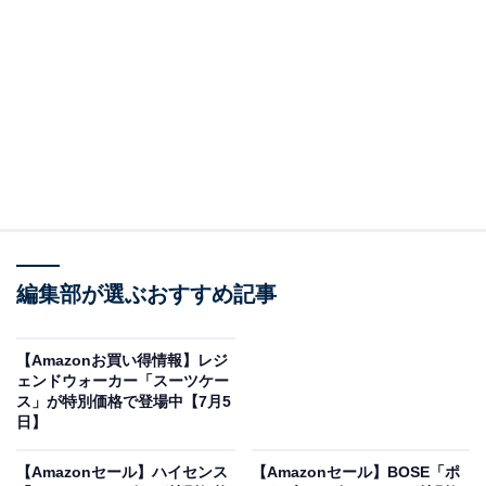
※以下のセール情報は7月6日15時30分現在のものです。
値段の変更、売り切れの場合もあります。
この記事の執筆者：
All About ニュース お買
いもの部
編集部が選ぶおすすめ記事
Amazonのセール商品から売れ筋ランキングまで、毎日のお買いも
のがもっと楽しく、もっとお得になる情報をお届け。編集部員によ
【Amazonお買い得情報】レジ
る独自レビューなど、ここでしか手に入らない情報も満載です。
...続きを読む
ェンドウォーカー「スーツケー
ス」が特別価格で登場中【7月5
日】
※本記事で紹介している商品の購入やサービスの利用により、売上の一部が
オールアバウトに還元されることがあります。
【Amazonセール】ハイセンス
【Amazonセール】BOSE「ポ
Pioneerの「ミラー型ドライブレコーダー」が限定