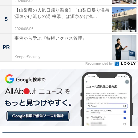
2026/08/03
【山梨県の人気日帰り温泉】「山梨日帰り温泉
自動で地図が更新されるので面倒な手間がなく、常
源泉かけ流しの湯 桜湯」は源泉かけ流...
5
に最新ルートで遠出できるのが最高です
2026/08/05
事例から学ぶ『特権アクセス管理』
車内でスマホのコンテンツを快適に楽しみたい人や、常
PR
に最新のナビで安心して運転したい人には、おすすめの
KeeperSecurity
商品といえそうです。
Recommended by