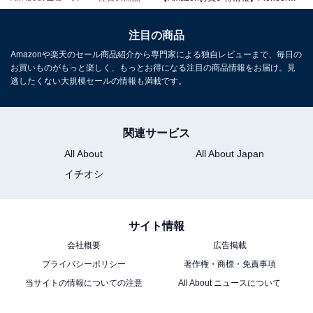
注目の商品
Amazonや楽天のセール商品紹介から専門家による独自レビューまで、毎日の
お買いものがもっと楽しく、もっとお得になる注目の商品情報をお届け。見
逃したくない大規模セールの情報も満載です。
Pioneer ディスプレイオーディオ DMH-SF900 10.1イン
チ フローティング 1D ワイヤレス AppleCarPlay
関連サービス
AndroidAuto Buletooth カロッツェリア
All About
All About Japan
Amazonで見る
イチオシ
Pioneer「DMH-SZ500」
サイト情報
会社概要
広告掲載
プライバシーポリシー
著作権・商標・免責事項
当サイトの情報についての注意
All About ニュースについて