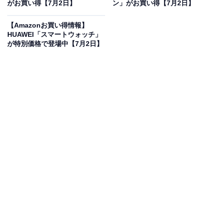
がお買い得【7月2日】
ン」がお買い得【7月2日】
Pioneer カーナビ AVIC-RW522 楽ナビ 7インチ 200mmワ
イド HD IPS 無料地図更新 フルセグ Bluetooth HDMI カ
【Amazonお買い得情報】
ロッツェリア
HUAWEI「スマートウォッチ」
Amazonで見る
が特別価格で登場中【7月2日】
Pioneerのカーナビ「AVIC-RW522」は現在15％オフの
特別価格・税込7万5624円で販売中です。
この商品のおすすめポイントは？
高精細な
7インチHD IPSパネルを搭載
し、地図も映像も
驚くほど鮮明に映し出します。新たに
「Apple
CarPlay」や「Android Auto」に対応
し、スマホのアプ
リを大画面でスムーズに操作可能。HDMI入出力にも対
応し、車内で動画を贅沢に楽しめるのが嬉しいですね！
さらに
便利な自動地図更新機能
により、いつでも最新の