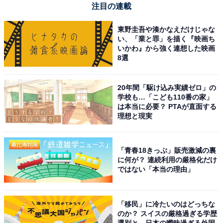
注目の連載
東野圭吾や湊かなえだけじゃな
い、「業と罪」を描く『映画ち
いかわ』から強く連想した映画
8選
【今日チェックしたい】Pioneerの人気商品5選
20年間「駆け込み実績ゼロ」の
Pioneer「AVIC-RZ722」
学校も…「こども110番の家」
は本当に必要？ PTAが直面する
理想と現実
「青春18きっぷ」販売激減の裏
に何が？ 連続利用の厳格化だけ
ではない「本当の理由」
Pioneer カーナビ AVIC-RZ722 楽ナビ 7インチ
2D(180mm) HD IPS 無料地図更新 フルセグ DVD CD
「移民」に冷たいのはどっちな
Bluetooth HDMI カロッツェリア
のか？ スイスの厳格過ぎる学歴
選別と、日本の曖昧過ぎる外国