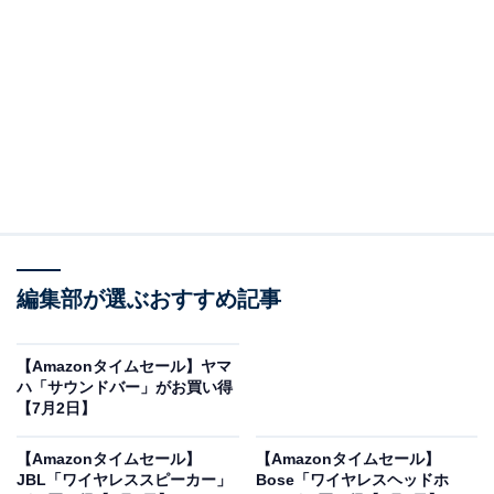
※以下のセール情報は7月4日17時45分現在のものです。
値段の変更、売り切れの場合もあります。
※本記事で紹介している商品の購入やサービスの利用により、売上の一部が
オールアバウトに還元されることがあります。
Pioneerの「カーナビ」が限定価格に！ 15％オフ
で登場
編集部が選ぶおすすめ記事
【Amazonタイムセール】ヤマ
ハ「サウンドバー」がお買い得
【7月2日】
【Amazonタイムセール】
【Amazonタイムセール】
JBL「ワイヤレススピーカー」
Bose「ワイヤレスヘッドホ