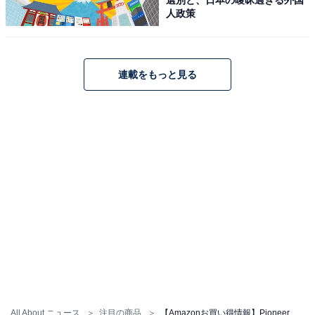
Amazonで見る
人政策
Pioneer「AVIC-RF722」
連載をもっと見る
Pioneer カーナビ AVIC-RF722 楽ナビ 9インチ フローテ
ィング HD IPS 無料地図更新 フルセグ Bluetooth HDMI
カロッツェリア
Amazonで見る
Pioneer「DMH-SF900」
All About ニュース
注目の商品
【Amazonお買い得情報】Pioneer「カーナビ」が特別価格で登場中【7月4日】