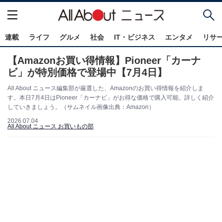
連載
ライフ
グルメ
社会
IT・ビジネス
エンタメ
リサ
【Amazonお買い得情報】Pioneer「カーナ
ビ」が特別価格で登場中【7月4日】
All About ニュース編集部が厳選した、Amazonのお買い得情報を紹介しま
す。本日7月4日はPioneer「カーナビ」がお得な価格で購入可能。詳しく紹介
していきましょう。（サムネイル画像出典：Amazon）
2026.07.04
All About ニュース お買いもの部