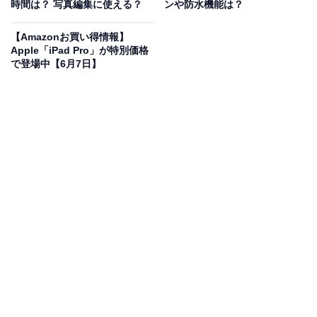
場
時間は？ 写真編集に使える？
ンや防水機能は？
【Amazonお買い得情報】
Apple「iPad Pro」が特別価格
で登場中【6月7日】
Apple 11インチiPad Pro(M5):Ultra Retina XDR ディスプ
レイ、256GB、横向きの12MP フロント/バックカメラ、
LiDAR スキャナ、Apple N1によるWi-Fi 7 + C1X による
5G モバイル通信、Face ID、一日中使えるバッテリー -
シルバー
Amazonで見る
Appleの「11インチiPad Pro（M5）」は現在5％オフの
特別価格・税込23万2435円販売中です。