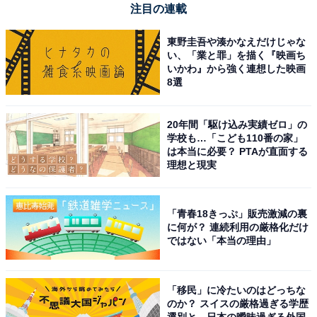
注目の連載
Apple「11インチiPad Pro（M4）」
東野圭吾や湊かなえだけじゃな
い、「業と罪」を描く『映画ち
いかわ』から強く連想した映画
8選
20年間「駆け込み実績ゼロ」の
学校も…「こども110番の家」
は本当に必要？ PTAが直面する
Apple 11インチiPad Pro (M4):Ultra Retina XDR ディス
理想と現実
プレイ - Nano-textureガラス、 1TB、横向きの 12MP フ
ロントカメラ/12MP バックカメラ、LiDAR スキャ ナ、
Wi-Fi 6E + 5G 携帯電話通信(eSIM)、Face ID、一日中使
「青春18きっぷ」販売激減の裏
えるバッテリー - シルバー
に何が？ 連続利用の厳格化だけ
Amazonで見る
ではない「本当の理由」
「移民」に冷たいのはどっちな
Apple「13インチiPad Pro（M5）」
のか？ スイスの厳格過ぎる学歴
選別と、日本の曖昧過ぎる外国