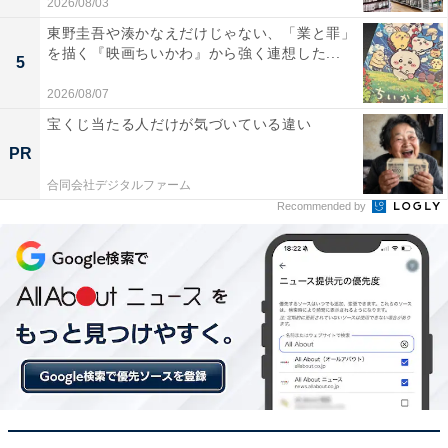
2026/08/03
【Amazonセール】Anker「急速充電器」が
東野圭吾や湊かなえだけじゃない、「業と罪」
特別価格で登場中【2月28日】
を描く『映画ちいかわ』から強く連想した...
5
2026/08/07
宝くじ当たる人だけが気づいている違い
PR
合同会社デジタルファーム
Recommended by
【今日チェックしたい】Appleの人気商品5選