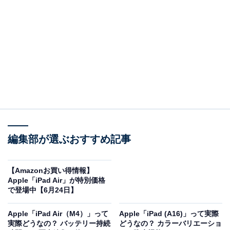
※以下のセール情報は7月6日15時30分現在のものです。
値段の変更、売り切れの場合もあります。
この記事の執筆者：
All About ニュース お買
いもの部
編集部が選ぶおすすめ記事
Amazonのセール商品から売れ筋ランキングまで、毎日のお買いも
のがもっと楽しく、もっとお得になる情報をお届け。編集部員によ
る独自レビューなど、ここでしか手に入らない情報も満載です。
...続きを読む
【Amazonお買い得情報】
Apple「iPad Air」が特別価格
※本記事で紹介している商品の購入やサービスの利用により、売上の一部が
で登場中【6月24日】
オールアバウトに還元されることがあります。
Apple「iPad Air（M4）」って
Apple「iPad (A16)」って実際
Appleの「iPad Pro」が限定価格に！ 5％オフで登
実際どうなの？ バッテリー持続
どうなの？ カラーバリエーショ