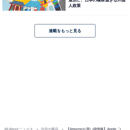
人政策
連載をもっと見る
Apple 13インチiPad Pro（M5）：Ultra Retina XDR ディ
スプレイ、256GB、横向きの12MP フロント/バックカメ
ラ、LiDAR スキャナ、Apple N1によるWi-Fi 7、Face
ID、一日中使えるバッテリー - スペースブラック
Amazonで見る
Apple「13インチiPad Air（M4）」
All About ニュース
注目の商品
【Amazonお買い得情報】Apple「iPad Pro」が特別価格で登場中【7月6日】