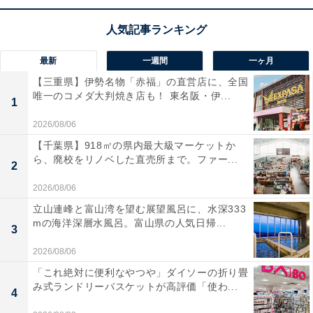
この商品のおすすめポイントは？
M5チップを搭載し、圧倒的な処理能力を誇る11インチの
iPad Proです。極めて美しいUltra Retina XDRディスプ
最新
一週間
一ヶ月
レイにより、クリエイティブな作業や動画視聴もこれま
【三重県】伊勢名物「赤福」の直営店に、全国
唯一のコメダ大判焼き店も！ 東名阪・伊...
でにない臨場感で楽しめます！ Wi-Fi 7と5G通信に対応
1
し、外出先でも超高速で繋がるのが魅力ですね。一日中
2026/08/06
使えるバッテリーや横向きカメラも日常の使いやすさを
【千葉県】918㎡の県内最大級マーケットか
後押ししてくれます。
ら、廃校をリノベした直売所まで。ファー...
2
2026/08/06
ユーザーからは「画面の美しさに感動」「処理がとにか
立山連峰と富山湾を望む展望風呂に、水深333
く速い」という声があがっています。一方で、「オーバ
mの海洋深層水風呂。富山県の人気日帰...
3
ースペックに感じる」という声も。最高峰の性能を持ち
2026/08/06
歩きたい人や、場所を選ばず本格的な作業をしたい人に
「これ絶対に便利なやつや」ダイソーの折り畳
は、おすすめの商品といえそうです。
み式ランドリーバスケットが高評価「使わ...
4
あわせて読みたい