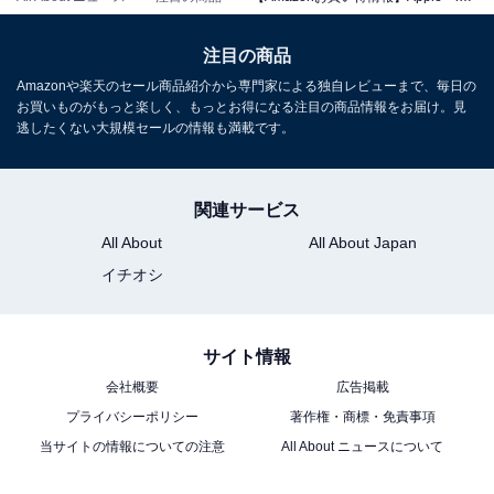
注目の商品
Apple 13インチiPad Air（M4）：Liquid Retinaディスプ
Amazonや楽天のセール商品紹介から専門家による独自レビューまで、毎日の
レイ、128GB、12MPフロント/バックカメラ、Apple N1
お買いものがもっと楽しく、もっとお得になる注目の商品情報をお届け。見
によるWi-Fi 7、Touch ID、一日中使えるバッテリー —
逃したくない大規模セールの情報も満載です。
スターライト
Amazonで見る
関連サービス
All About
All About Japan
Apple「11インチiPad Air（M4）」
イチオシ
サイト情報
会社概要
広告掲載
プライバシーポリシー
著作権・商標・免責事項
当サイトの情報についての注意
All About ニュースについて
Apple 11インチiPad Air（M4）：Liquid Retinaディスプ