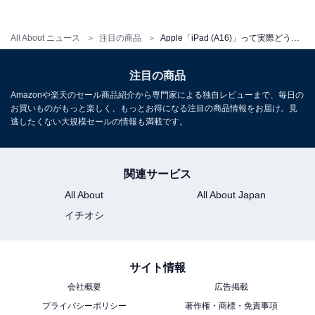
4つの魅力的なカラーバリエーションからお選びいただ
All About ニュース
注目の商品
Apple「iPad (A16)」って実際どうなの？ カラーバリエーションや防水機能は？
けます。
注目の商品
利用可能なカラー
Amazonや楽天のセール商品紹介から専門家による独自レビューまで、毎日の
お買いものがもっと楽しく、もっとお得になる注目の商品情報をお届け。見
•ブルー
逃したくない大規模セールの情報も満載です。
•シルバー
•ピンク
•イエロー
関連サービス
All About
All About Japan
どのカラーも洗練されたデザインで、モダンでポップな
イチオシ
色合いが特徴です。レビューでも「色が綺麗でかわい
い」「カッコいい色」など、外観について高く評価され
サイト情報
ています。
会社概要
広告掲載
プライバシーポリシー
著作権・商標・免責事項
Q5：ストレージ容量はどう選ぶ？