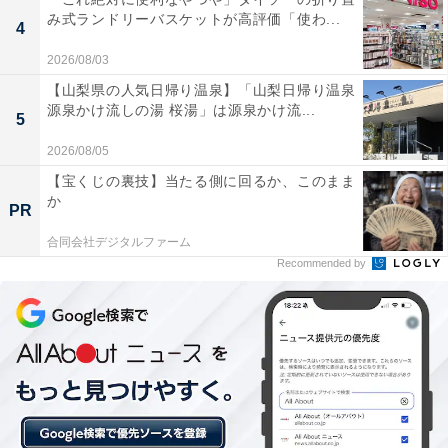
み式ランドリーバスケットが高評価「使わ...
く寄せられています。
4
2026/08/03
軽量のメリット
【山梨県の人気日帰り温泉】「山梨日帰り温泉
源泉かけ流しの湯 桜湯」は源泉かけ流...
•通勤・通学時の持ち運びが楽
5
•ベッドやソファでの読書にも疲れにくい
2026/08/05
•外出先での作業にも適している
【宝くじの裏技】当たる側に回るか、このまま
•カバーを付けても比較的軽量を維持
か
PR
合同会社デジタルファーム
一方で、一部のレビューには「カバーを付けると重さを
Recommended by
感じる」という意見もあるため、軽量性を重視される場
合は薄型のカバーをおすすめします。