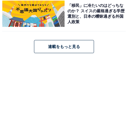
•美しい高精細ディスプレイ: 11インチLiquid Retinaディ
「移民」に冷たいのはどっちな
のか？ スイスの厳格過ぎる学歴
スプレイ（2360×1640ピクセル）で細部まで鮮明に表示
選別と、日本の曖昧過ぎる外国
•True Tone技術: 部屋の色温度に合わせてディスプレイを
人政策
調整し、正確な色彩確認が可能
•十分なストレージ: 128GBで多数の高解像度写真を保存
可能
連載をもっと見る
•高品質カメラ: 12MPフロント・バックカメラで撮影から
編集まで一貫して対応
レビューでも「高画質動画のチェックや簡単な編集もサ
クサク動く」「画面がきれいで、写真を見るのも楽しく
なる」と高評価を得ています。プロレベルの本格編集か
ら日常的な写真編集まで、幅広いニーズに対応できる優
秀なタブレットです。
Q4：どのような色がある？