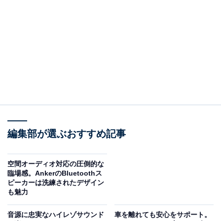
Apple 11 インチ iPad (A16): 11 インチモデル、Liquid
Retina ディスプレイ、128GB、Wi-Fi 6、12MP フロン
ト/12MP バックカメラ、Touch ID、一日中使えるバ ッテ
リー - ブルー
Amazonで見る
※本記事で紹介している商品の購入やサービスの利用により、売上の一部が
オールアバウトに還元されることがあります。
編集部が選ぶおすすめ記事
Q1：このiPadは防水？
空間オーディオ対応の圧倒的な
臨場感。AnkerのBluetoothス
Apple 11インチ iPad (A16)は防水仕様ではありません。
ピーカーは洗練されたデザイン
iPadには防水・防塵の認証（IP等級）は付いていないた
も魅力
め、水に濡らしたり、湿気の多い場所での使用は避ける
音源に忠実なハイレゾサウンド
車を離れても安心をサポート。
必要があります。