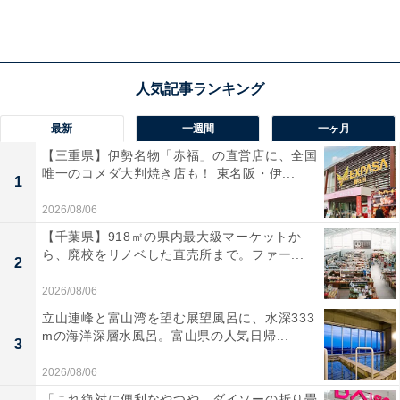
最新
一週間
一ヶ月
【三重県】伊勢名物「赤福」の直営店に、全国
唯一のコメダ大判焼き店も！ 東名阪・伊...
Q2：このiPadは軽量？
1
2026/08/06
重量の詳細
【千葉県】918㎡の県内最大級マーケットか
ら、廃校をリノベした直売所まで。ファー...
2
•重量: 0.48kg（477g）
2026/08/06
•厚み: 0.7cm
立山連峰と富山湾を望む展望風呂に、水深333
mの海洋深層水風呂。富山県の人気日帰...
3
この重量は11インチの大画面タブレットとしては非常に
軽量で、長時間の持ち運びや手持ちでの使用にも適して
2026/08/06
います。レビューでも「持ち運びに便利」という声が多
「これ絶対に便利なやつや」ダイソーの折り畳