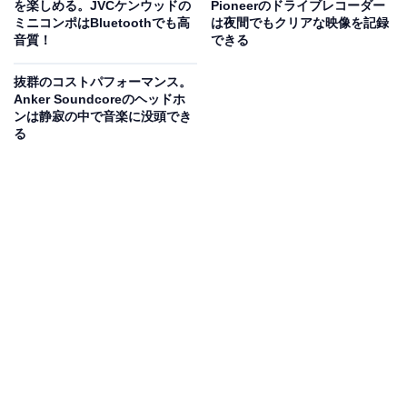
を楽しめる。JVCケンウッドの
Pioneerのドライブレコーダー
ミニコンポはBluetoothでも高
は夜間でもクリアな映像を記録
水回りでの使用について
音質！
できる
•雨や水しぶきがかからない場所でご使用ください
抜群のコストパフォーマンス。
Anker Soundcoreのヘッドホ
•お風呂場やキッチンなど湿気の多い場所での使用は推奨
ンは静寂の中で音楽に没頭でき
されません
る
•万が一水に濡れた場合は、すぐに乾いた布で拭き取り、
完全に乾燥させてください
防水機能をお求めの場合は、市販の防水ケースをご利用
いただくことをおすすめします。