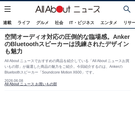
連載
ライフ
グルメ
社会
IT・ビジネス
エンタメ
リサ
空間オーディオ対応の圧倒的な臨場感。Anker
のBluetoothスピーカーは洗練されたデザイン
も魅力
All About ニュースでおすすめの商品を紹介している「All About ニュースお買
いもの部」が厳選した商品の魅力をご紹介。今回紹介するのは、Ankerの
Bluetoothスピーカー「Soundcore Motion X600」です。
2026.06.08
All About ニュース お買いもの部