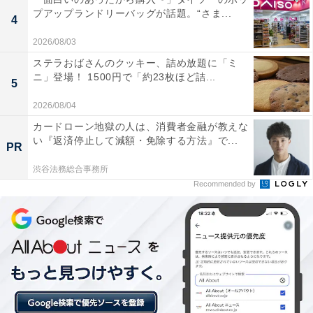
プアップランドリーバッグが話題。“さま...
4
2026/08/03
ステラおばさんのクッキー、詰め放題に「ミ
ニ」登場！ 1500円で「約23枚ほど詰...
5
「部屋中が音楽に包まれる感覚」。「Anker
Soundcore Motion X600」に届いた口コミは？
2026/08/04
カードローン地獄の人は、消費者金融が教えな
い『返済停止して減額・免除する方法』で...
実際に「Anker Soundcore Motion X600」を使用するユ
PR
ーザーからは、どのような声が届いているのでしょう
渋谷法務総合事務所
か。インターネット上で目立った声を抜粋して紹介しま
Recommended by
す。
空間オーディオボタンをオンにした瞬間に、音が立
体的に広がって驚きました