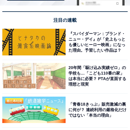
高級感のあるメタル調のデザインと、持ち運びに便
利なハンドルが気に入っています
注目の連載
『スパイダーマン：ブランド・
IPX7の防水仕様なので、キッチンで洗い物をしなが
ニュー・デイ』が「史上もっと
らでも水濡れを気にせず迫力のサウンドが楽しめま
も優しいヒーロー映画」になっ
た理由。予習したい作品は？
す
20年間「駆け込み実績ゼロ」の
学校も…「こども110番の家」
は本当に必要？ PTAが直面する
理想と現実
「青春18きっぷ」販売激減の裏
に何が？ 連続利用の厳格化だけ
ではない「本当の理由」