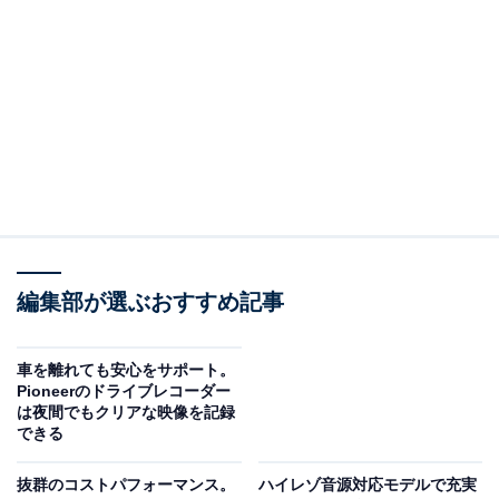
「Anker Soundcore Motion X600」は空間オーデ
ィオ対応の圧倒的な臨場感
AnkerのBluetoothスピーカー「Anker Soundcore Motion
X600」。Amazonで2万4990円で購入することができま
す。
Ankerとは？
Anker（アンカー）は、最先端の充電技術で世界をリー
編集部が選ぶおすすめ記事
ドするグローバルブランドです。その優れた技術力を活
かしたオーディオブランド「Soundcore」を展開してお
車を離れても安心をサポート。
り、高いコストパフォーマンスと優れた機能性を両立し
Pioneerのドライブレコーダー
た製品で多くのユーザーから絶大な支持を得ています。
は夜間でもクリアな映像を記録
できる
Bluetoothスピーカー「Anker Soundcore Motion
抜群のコストパフォーマンス。
ハイレゾ音源対応モデルで充実
X600」の魅力は？