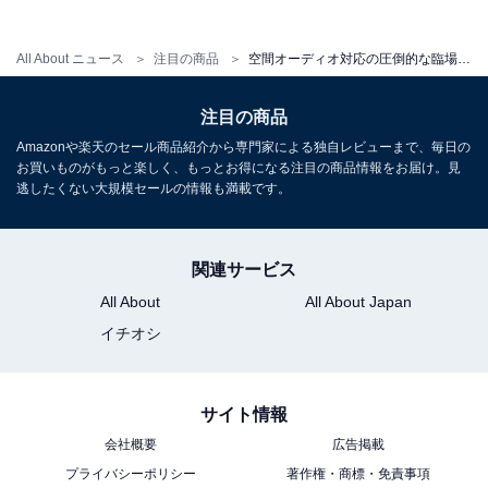
All About ニュース
注目の商品
空間オーディオ対応の圧倒的な臨場感。AnkerのBluetoothスピーカーは洗練されたデザインも魅力
Anker Soundcore Motion X600 (スペースグレー) 【空間
注目の商品
オーディオが楽しめるハイレゾ対応Bluetoothスピーカ
Amazonや楽天のセール商品紹介から専門家による独自レビューまで、毎日の
ー】
お買いものがもっと楽しく、もっとお得になる注目の商品情報をお届け。見
Amazonで見る
逃したくない大規模セールの情報も満載です。
関連サービス
楽天
All About
All About Japan
イチオシ
楽天市場で「Anker Soundcore Motion X600」を見る
サイト情報
自宅にいながら極上の音響空間を作り出してくれる高音
会社概要
広告掲載
質Bluetoothスピーカー。気になる人はぜひチェックして
プライバシーポリシー
著作権・商標・免責事項