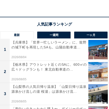
Anker Soundcore Motion X600 (スペースグレー) 【空間
オーディオが楽しめるハイレゾ対応Bluetoothスピーカ
ー】
最新
一週間
一ヶ月
Amazonで見る
【兵庫県】「世界一忙しいラーメン」に、龍野
の城下町を再現したSAも。山陽自動車道...
1
2026/08/04
【栃木県】アウトレット近くのSAに、600㎡の
広々ドッグランも！ 東北自動車道の...
2
2026/08/05
【山梨県の人気日帰り温泉】「山梨日帰り温泉
源泉かけ流しの湯 桜湯」は源泉かけ流...
3
2026/08/05
「面白いのあったから購入〜」ダイソーのポッ