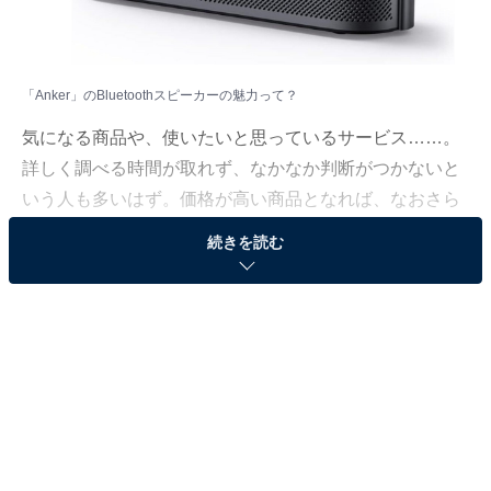
「Anker」のBluetoothスピーカーの魅力って？
気になる商品や、使いたいと思っているサービス……。
詳しく調べる時間が取れず、なかなか判断がつかないと
いう人も多いはず。価格が高い商品となれば、なおさら
ですよね。
続きを読む
そこで、All About ニュースで数千以上の商品紹介コンテ
ンツを手掛けてきたAll About ニュースお買いもの部が、
厳選した商品をご紹介。今回ピックアップするのは、過
去の記事でも大きな注目を集めてきたブランド
「Anker」のBluetoothスピーカーです。
※本記事で紹介している商品の購入やサービスの利用により、売上の一部が
オールアバウトに還元されることがあります。