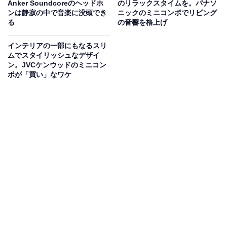
Anker Soundcoreのヘッドホ
のリラックスタイムを。パナソ
ンは静寂の中で音楽に没頭でき
ニックのミニコンポでリビング
独自の「空間オーディオ」技術を搭載し、部屋全体を包
る
の音響を格上げ
み込むような立体的で臨場感あふれるサウンドを楽しめ
インテリアの一部にもなるスリ
るのが最大の特徴。ハイレゾ音源の再生に対応している
ムでスタイリッシュなデザイ
ほか、50Wの圧倒的な大出力で、繊細な高音から深みの
ン。JVCケンウッドのミニコン
ポが「買い」なワケ
ある重低音まで鮮明に響かせます。IPX7の優れた防水規
格を備えているため、キッチンやアウトドアなどの水回
りでも安心して使用可能です。1回のフル充電で最大12
時間の連続再生ができるバッテリーを内蔵し、さらに細
かな音質調整が可能なProイコライザー機能も搭載して
います。