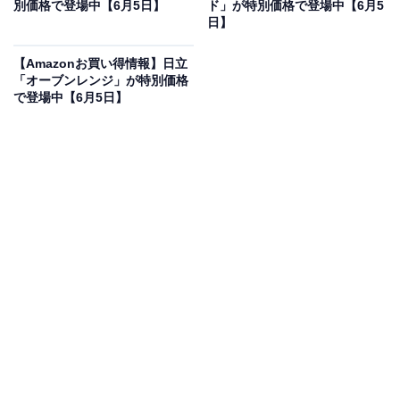
別価格で登場中【6月5日】
ド」が特別価格で登場中【6月5
ペース設計の本体に、クオリティの高い音楽再生を可能
日】
にする最大出力10Wプラス10Wのフルデジタルアンプを
搭載。USB端子を備えており、フラッシュメモリーに保
【Amazonお買い得情報】日立
「オーブンレンジ」が特別価格
存した96kHz/24bitまでのWAVやFLACといったハイレゾ
で登場中【6月5日】
音源をそのまま差し込むだけで手軽に楽しめます。
BluetoothやNFCにも対応し、スマホからのワイヤレス再
生もスムーズです。
JVCケンウッド ケンウッド Bluetooth コンポ Kseries
XK-330-N [ゴールド]
Amazonで見る