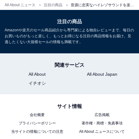
こちらもおすすめ
All About ニュース
注目の商品
音源に忠実なハイレゾサウンドを楽しめる。JVCケンウッドのミニコンポはBluetoothでも高音質！
【Amazonお買い得情報】マーシャル「ワイヤ
レスオンイヤーヘッドホン」が特別価格で登場
中【6月5日】
注目の商品
Amazonや楽天のセール商品紹介から専門家による独自レビューまで、毎日の
お買いものがもっと楽しく、もっとお得になる注目の商品情報をお届け。見
逃したくない大規模セールの情報も満載です。
関連サービス
All About
All About Japan
イチオシ
サイト情報
会社概要
広告掲載
プライバシーポリシー
著作権・商標・免責事項
当サイトの情報についての注意
All About ニュースについて