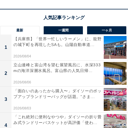
最新
一週間
一ヶ月
【兵庫県】「世界一忙しいラーメン」に、龍野
の城下町を再現したSAも。山陽自動車道...
1
2026/08/04
立山連峰と富山湾を望む展望風呂に、水深333
mの海洋深層水風呂。富山県の人気日帰...
2
2026/08/06
「コンパクトなのにサウンドもよい」。「XK-
「面白いのあったから購入〜」ダイソーのポッ
330-N」に届いた口コミは？
プアップランドリーバッグが話題。“さま...
3
2026/08/03
実際に「XK-330-N」を使用するユーザーからは、どのよ
「これ絶対に便利なやつや」ダイソーの折り畳
うな声が届いているのでしょうか。インターネット上で
み式ランドリーバスケットが高評価「使わ...
4
目立った声を抜粋して紹介します。