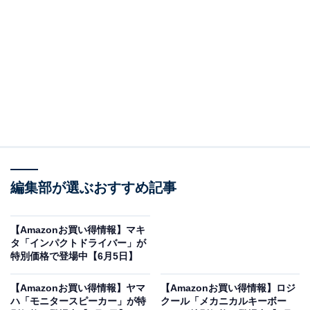
「XK-330-N」は本格的なハイレゾ音源の再生に対
応
JVCケンウッドのミニコンポ「XK-330-N」。Amazonで
3万7082円で購入することができます。
JVCケンウッドとは？
JVCケンウッドは、映像・音響機器の老舗「JVC（日本
ビクター）」と「ケンウッド」が統合して生まれた日本
編集部が選ぶおすすめ記事
の電機メーカーです。独自の高音質・高画質技術を強み
としています。
【Amazonお買い得情報】マキ
タ「インパクトドライバー」が
ミニコンポ「XK-330-N」の魅力は？
特別価格で登場中【6月5日】
コンパクトなサイズ感ながら、本格的なハイレゾ音源の
【Amazonお買い得情報】ヤマ
【Amazonお買い得情報】ロジ
再生に対応した高品位なミニコンポです！幅18cmの省ス
ハ「モニタースピーカー」が特
クール「メカニカルキーボー