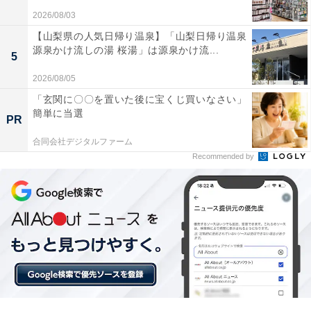
2026/08/03
【山梨県の人気日帰り温泉】「山梨日帰り温泉
コンパクトなのにサウンドもよいので、気に入って
源泉かけ流しの湯 桜湯」は源泉かけ流...
5
います
2026/08/05
「玄関に〇〇を置いた後に宝くじ買いなさい」
この価格帯なら音質も満足です
簡単に当選
PR
合同会社デジタルファーム
Recommended by
Bluetoothを使えるので、スマートフォンから音楽を
飛ばして楽しめます