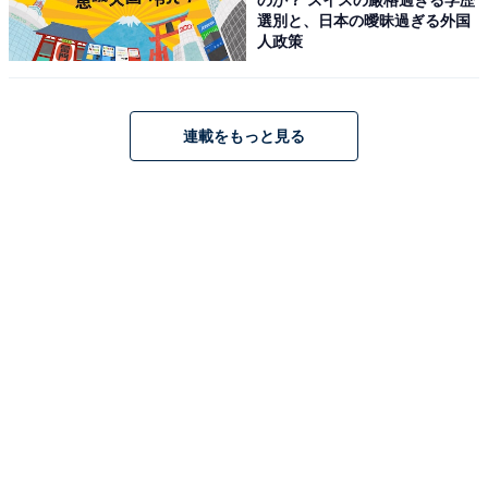
選別と、日本の曖昧過ぎる外国
人政策
JVCケンウッド ケンウッド Bluetooth コンポ Kseries
XK-330-N [ゴールド]
Amazonで見る
連載をもっと見る
暮らしに彩りを添えてくれるミニコンポ。気になる人は
ぜひチェックしてみてください。
この記事の執筆者：
All About ニュース お買
いもの部
Amazonのセール商品から売れ筋ランキングまで、毎日のお買いも
のがもっと楽しく、もっとお得になる情報をお届け。編集部員によ
る独自レビューなど、ここでしか手に入らない情報も満載です。
...続きを読む