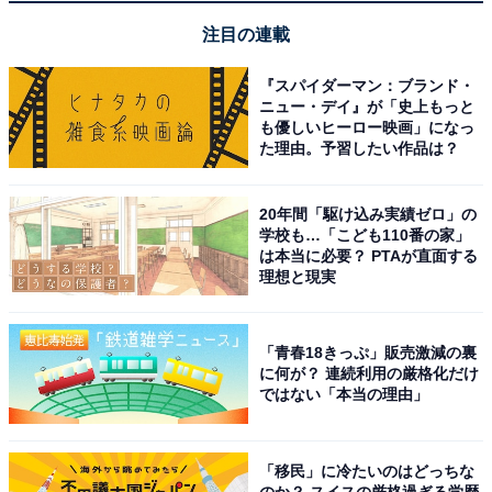
注目の連載
『スパイダーマン：ブランド・
ニュー・デイ』が「史上もっと
も優しいヒーロー映画」になっ
た理由。予習したい作品は？
20年間「駆け込み実績ゼロ」の
学校も…「こども110番の家」
「XK-330-N」はAmazonで購入できる
は本当に必要？ PTAが直面する
理想と現実
JVCケンウッドのミニコンポ「XK-330-N」は、Amazon
で購入が可能です。
「青春18きっぷ」販売激減の裏
に何が？ 連続利用の厳格化だけ
ではない「本当の理由」
Amazonで購入する
「移民」に冷たいのはどっちな
のか？ スイスの厳格過ぎる学歴