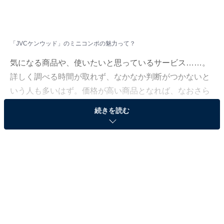
「JVCケンウッド」のミニコンポの魅力って？
気になる商品や、使いたいと思っているサービス……。
詳しく調べる時間が取れず、なかなか判断がつかないと
いう人も多いはず。価格が高い商品となれば、なおさら
ですよね。
続きを読む
そこで、All About ニュースで数千以上の商品紹介コンテ
ンツを手掛けてきたAll About ニュースお買いもの部が、
厳選した商品をご紹介。今回ピックアップするのは、過
去の記事でも大きな注目を集めてきたブランド「JVCケ
ンウッド」のミニコンポです。
※本記事で紹介している商品の購入やサービスの利用により、売上の一部が
オールアバウトに還元されることがあります。