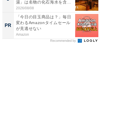
湯」は名物の化石海水を含ん
層水風
だ濃...
帰...
2026/08/08
2026/08/0
「今日の目玉商品は？」毎日
競馬予
変わるAmazonタイムセール
書きま
PR
PR
が見逃せない
Amazon
他力本願
Recommended by