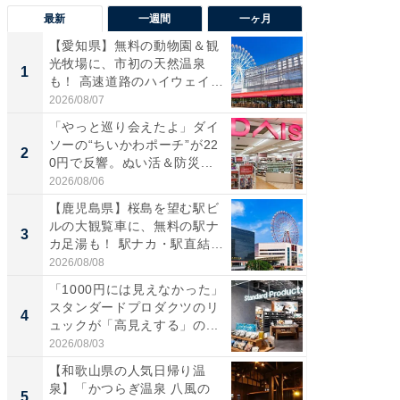
最新
一週間
一ヶ月
【愛知県】無料の動物園＆観
【兵庫
光牧場に、市初の天然温泉
ーメン
1
1
も！ 高速道路のハイウェイオ
再現した
ア...
道...
2026/08/07
2026/08/0
「やっと巡り会えたよ」ダイ
【三重
ソーの“ちいかわポーチ”が22
の直営
2
2
0円で反響。ぬい活＆防災...
ダ大判焼
伊...
2026/08/06
2026/08/0
【鹿児島県】桜島を望む駅ビ
【千葉県
ルの大観覧車に、無料の駅ナ
級マー
3
3
カ足湯も！ 駅ナカ・駅直結
ノベし
ス...
ー...
2026/08/08
2026/08/0
「1000円には見えなかった」
「100
スタンダードプロダクツのリ
スタン
4
4
ュックが「高見えする」の...
ュックが
2026/08/03
2026/08/0
【和歌山県の人気日帰り温
立山連
泉】「かつらぎ温泉 八風の
風呂に、
5
5