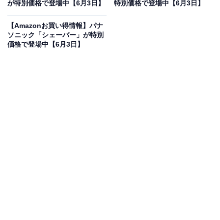
43％オフで登場
が特別価格で登場中【6月3日】
特別価格で登場中【6月3日】
【Amazonお買い得情報】パナ
ソニック「シェーバー」が特別
価格で登場中【6月3日】
Jackery ポータブル電源 1500 PTB152 大容量 ポータブ
ルバッテリー 1534.68Wh 家庭用 アウトドア用 バックア
ップ電源 節電 停電対策 防災推奨 Twin Turboシステム
PSE認証済 純正弦波 MPPT制御方式採用 AC/DC/USB出力
車中泊 キャンプ 防災 非常用電源 ジャクリ 1500
Amazonで見る
Jackeryのポータブル電源「1500 PTB152」は現在43％
オフの特別価格・税込10万2000円で販売中です。