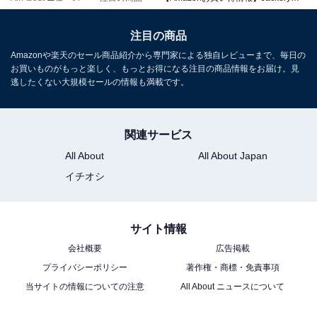
注目の商品
Amazonや楽天のセール商品紹介から専門家による独自レビューまで、毎日の
お買いものがもっと楽しく、もっとお得になる注目の商品情報をお届け。見
Jackery (ジャクリ) ポータブル電源 1000 New 1070Wh
逃したくない大規模セールの情報も満載です。
家庭用 アウトドア用
Amazonで見る
関連サービス
All About
All About Japan
Jackery「500 New」
イチオシ
サイト情報
会社概要
広告掲載
プライバシーポリシー
著作権・商標・免責事項
当サイトの情報についての注意
All About ニュースについて
Jackery (ジャクリ) ポータブル電源 500 New 512Wh リ
ン酸鉄 長寿命 定格出力500W