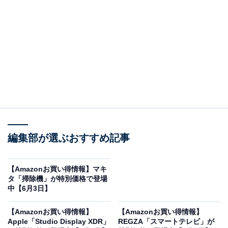
※以下のセール情報は6月5日13時現在のものです。値段
の変更、売り切れの場合もあります。
この記事の執筆者：
All About ニュース お買
いもの部
編集部が選ぶおすすめ記事
Amazonのセール商品から売れ筋ランキングまで、毎日のお買いも
のがもっと楽しく、もっとお得になる情報をお届け。編集部員によ
る独自レビューなど、ここでしか手に入らない情報も満載です。
...続きを読む
【Amazonお買い得情報】マキ
タ「掃除機」が特別価格で登場
※本記事で紹介している商品の購入やサービスの利用により、売上の一部が
中【6月3日】
オールアバウトに還元されることがあります。
【Amazonお買い得情報】
【Amazonお買い得情報】
Jackeryの「ポータブル電源」が限定価格に！
Apple「Studio Display XDR」
REGZA「スマートテレビ」が