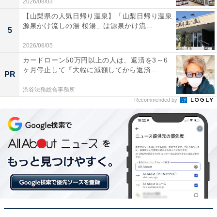
2026/08/03
【山梨県の人気日帰り温泉】「山梨日帰り温泉
圧倒的な大容量なので数日間のキャンプでも電池残
源泉かけ流しの湯 桜湯」は源泉かけ流...
5
量を気にせず過ごせます
2026/08/05
カードローン50万円以上の人は、返済を3～6
ヶ月停止して『大幅に減額してから返済...
PR
ホットプレートやドライヤーも問題なく動くので車
中泊がとても快適になりました
渋谷法務総合事務所
Recommended by
これだけの容量がありながら本体への充電が想像以
上に早くて驚いています
災害に備えて本格的な非常用電源を用意したい人や、ア
ウトドアをより快適に楽しみたい人には、おすすめの商
品といえそうです。