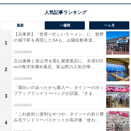
この商品のおすすめポイントは？
1534.68Whの超大容量
を誇り、キャンプや車中泊、さら
には災害時のバックアップ電源として大活躍するポータ
最新
一週間
一ヶ月
ブル電源。独自の
Twin Turboシステムを搭載
しているた
【兵庫県】「世界一忙しいラーメン」に、龍野
の城下町を再現したSAも。山陽自動車道...
め、大容量ながらスピーディーに本体をフル充電できる
1
のが魅力です。
2026/08/04
立山連峰と富山湾を望む展望風呂に、水深333
高出力な家電製品にも対応しており、電気毛布や電子レ
mの海洋深層水風呂。富山県の人気日帰...
2
ンジなども安心して使用可能。これ1台あれば、アウト
2026/08/06
ドアでもお家でも抜群の安心感が手に入りますね！
「面白いのあったから購入〜」ダイソーのポッ
プアップランドリーバッグが話題。“さま...
3
Jackeryのポータブル電源「1500 PTB152」の口コミ
は？
2026/08/03
「これ絶対に便利なやつや」ダイソーの折り畳
Jackeryのポータブル電源「1500 PTB152」には以下の
み式ランドリーバスケットが高評価「使わ...
4
ような口コミが寄せられています。