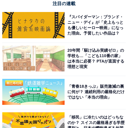
注目の連載
『スパイダーマン：ブランド・
ニュー・デイ』が「史上もっと
も優しいヒーロー映画」になっ
た理由。予習したい作品は？
20年間「駆け込み実績ゼロ」の
学校も…「こども110番の家」
は本当に必要？ PTAが直面する
理想と現実
「青春18きっぷ」販売激減の裏
に何が？ 連続利用の厳格化だけ
ではない「本当の理由」
【今日チェックしたい】Jackeryの人気商品5選
「移民」に冷たいのはどっちな
Jackery「240 New」
のか？ スイスの厳格過ぎる学歴
選別と、日本の曖昧過ぎる外国