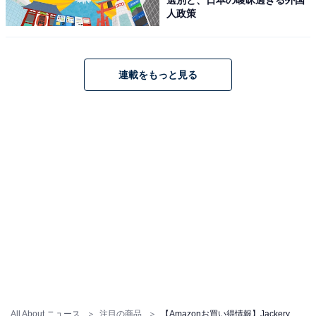
Jackery「300D」
人政策
連載をもっと見る
Jackery (ジャクリ) ポータブル電源 300D 288Wh リン酸
鉄 長寿命 合計300ＷのDC出力 車中泊 家庭用 蓄電池 停電
対策 台風対策 節電対策 防災対策 ジャクリ
Amazonで見る
Jackery「1000 New」
All About ニュース
注目の商品
【Amazonお買い得情報】Jackery「ポータブル電源」が特別価格で登場中【6月5日】