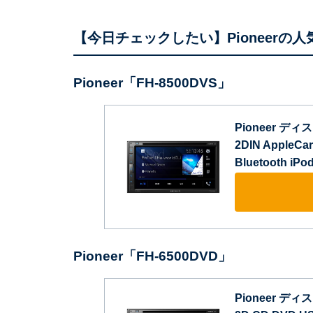
【今日チェックしたい】Pioneerの人
Pioneer「FH-8500DVS」
Pioneer ディ
2DIN AppleCa
Bluetooth i
Pioneer「FH-6500DVD」
Pioneer ディ