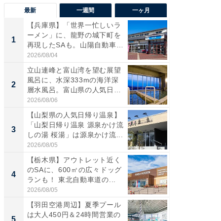
最新
一週間
一ヶ月
【兵庫県】「世界一忙しいラ
【三重
ーメン」に、龍野の城下町を
「鈴鹿天
1
1
再現したSAも。山陽自動車
は100
道...
2026/08/04
2026/08/0
立山連峰と富山湾を望む展望
「ミニオ
風呂に、水深333mの海洋深
ッグ！ 
2
2
層水風呂。富山県の人気日
ど、夏限
帰...
2026/08/06
2026/08/0
【山梨県の人気日帰り温泉】
ステラ
「山梨日帰り温泉 源泉かけ流
詰め放題
3
3
しの湯 桜湯」は源泉かけ流...
00円で「
2026/08/05
2026/08/0
【栃木県】アウトレット近く
【埼玉
のSAに、600㎡の広々ドッグ
「行田天
4
4
ランも！ 東北自動車道の...
は和の
が...
2026/08/05
2026/08/0
【羽田空港周辺】夏季プール
【石川
は大人450円＆24時間営業の
湯】「天
5
5