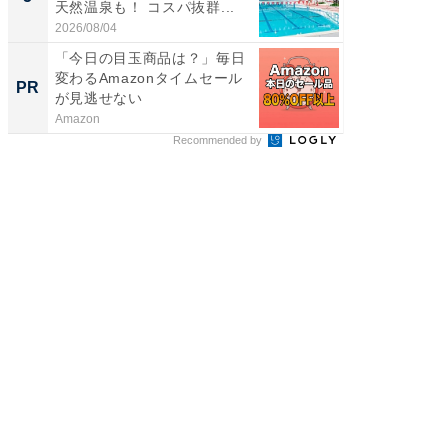
天然温泉も！ コスパ抜群...
賀ゆめ
お...
2026/08/04
2026/08/0
「今日の目玉商品は？」毎日
特別な名
変わるAmazonタイムセール
で選ぶR
PR
PR
が見逃せない
Amazon
ReFa GIN
Recommended by