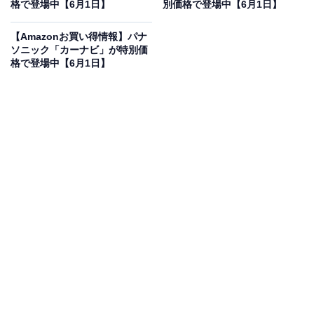
格で登場中【6月1日】
別価格で登場中【6月1日】
ヤマハ サブウーファー/A-YSTII/ツイステッドフレアポー
ト/ウォルナット NS-SW050(MB)
【Amazonお買い得情報】パナ
Amazonで見る
ソニック「カーナビ」が特別価
格で登場中【6月1日】
ヤマハのサブウーファー「NS-SW050(MB)」は現在23％
オフの特別価格・税込1万6892円販売中です。
この商品のおすすめポイントは？
独自のA-YSTⅡ方式と20cmコーン型スピーカーにより、
コンパクトながら大型システム並みの重低音を実現。出
力50Wのパワーアンプを搭載し、28Hz〜200Hzの広い周
波数帯域に対応します。ノイズを抑える独自のツイステ
ッドフレアポートも魅力で、映画やライブの臨場感がア
ップし、自宅がシアターに早変わりしますね！