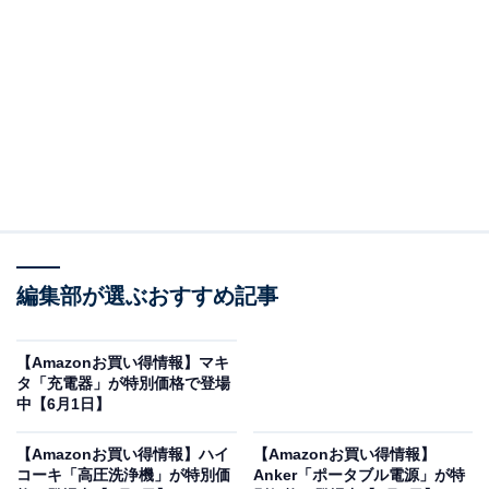
※以下のセール情報は6月3日13時現在のものです。値段
の変更、売り切れの場合もあります。
※本記事で紹介している商品の購入やサービスの利用により、売上の一部が
オールアバウトに還元されることがあります。
ヤマハの「サブウーファー」が限定価格に！ 23％
オフで登場
編集部が選ぶおすすめ記事
【Amazonお買い得情報】マキ
タ「充電器」が特別価格で登場
中【6月1日】
【Amazonお買い得情報】ハイ
【Amazonお買い得情報】
コーキ「高圧洗浄機」が特別価
Anker「ポータブル電源」が特