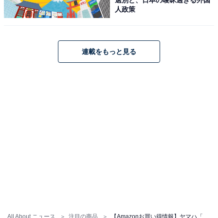
人政策
連載をもっと見る
ヤマハ(YAMAHA) HSシリーズ アクティブサブウーファー
HS8S(1本)
Amazonで見る
ヤマハ「SR-B40A」
All About ニュース
注目の商品
【Amazonお買い得情報】ヤマハ「サブウーファー」が特別価格で登場中【6月3日】