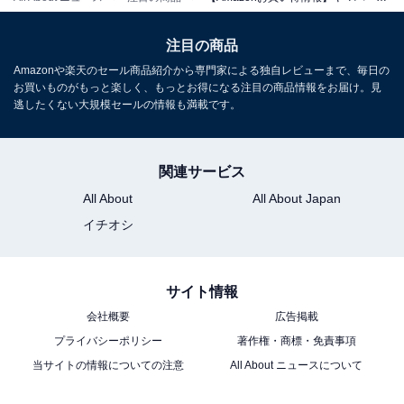
ヤマハ サウンドバー SR-B40A ワイレスサブウーファ
ー/DolbyAtmos対応/Bluetooth対応/クリアボイス/バスエ
注目の商品
クステンション ブラック
Amazonや楽天のセール商品紹介から専門家による独自レビューまで、毎日の
Amazonで見る
お買いものがもっと楽しく、もっとお得になる注目の商品情報をお届け。見
逃したくない大規模セールの情報も満載です。
ヤマハ「SR-C30A」
関連サービス
All About
All About Japan
イチオシ
ヤマハ(YAMAHA) コンパクトサウンドバー SR-C30A 横幅
60cm PC ゲーム スピーカー Bluetooth対応 テレビ/パソ
サイト情報
コン/スマホ/サブウーファー ブラック
会社概要
広告掲載
Amazonで見る
プライバシーポリシー
著作権・商標・免責事項
当サイトの情報についての注意
All About ニュースについて