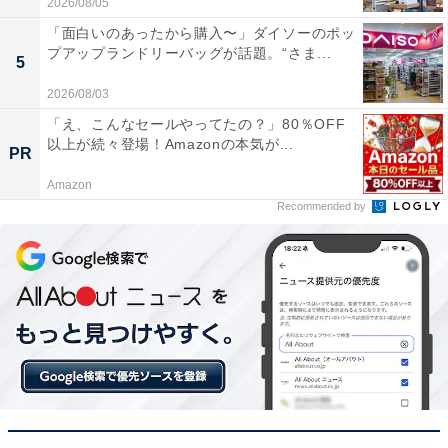
2026/08/05
「面白いのあったから購入〜」ダイソーのポッ
プアップランドリーバッグが話題。“さま...
5
2026/08/03
「え、こんなセールやってたの？」80％OFF
以上が続々登場！Amazonの本気が...
PR
【今日チェックしたい】ヤマハの人気商品5選
Amazon
Recommended by
ヤマハ「NS-SW050(B)」
ヤマハ サブウーファー/A-YSTII/ツイステッドフレアポー
ト/ブラック NS-SW050(B)