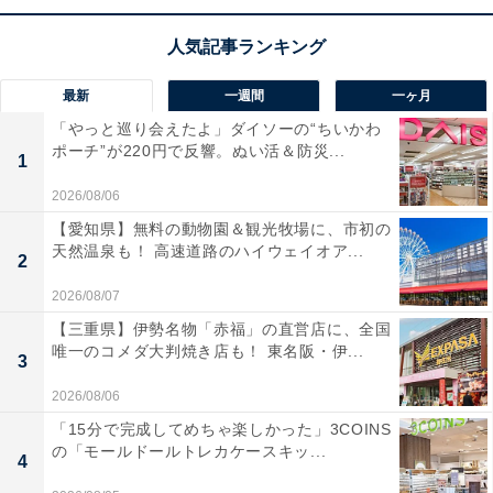
ユーザーからは「音がどっしりと安定する」「映画を観
る機会が増えた」と大好評！ 一方で、「オートスタンバ
イ機能がないのが不便」という声もあります。自宅での
最新
一週間
一ヶ月
映画鑑賞や音楽ライフに、より深い臨場感をプラスした
「やっと巡り会えたよ」ダイソーの“ちいかわ
い人は、購入を検討してみてもよいかもしれません。
ポーチ”が220円で反響。ぬい活＆防災...
1
あわせて読みたい
2026/08/06
【Amazonお買い得情報】JVCケンウッド
【愛知県】無料の動物園＆観光牧場に、市初の
「ワイヤレスイヤホン」が特別価格で登場中
天然温泉も！ 高速道路のハイウェイオア...
【6月1日】
2
2026/08/07
【三重県】伊勢名物「赤福」の直営店に、全国
唯一のコメダ大判焼き店も！ 東名阪・伊...
3
2026/08/06
「15分で完成してめちゃ楽しかった」3COINS
の「モールドールトレカケースキッ...
4