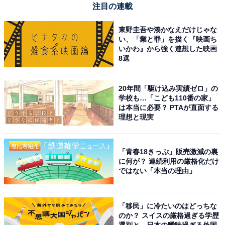
注目の連載
Amazonで見る
東野圭吾や湊かなえだけじゃな
い、「業と罪」を描く『映画ち
いかわ』から強く連想した映画
ヤマハ「NS-SW300(B)」
8選
20年間「駆け込み実績ゼロ」の
学校も…「こども110番の家」
は本当に必要？ PTAが直面する
理想と現実
ヤマハ サブウーファー(1台) NS-SW300(B) ブラック
「青春18きっぷ」販売激減の裏
に何が？ 連続利用の厳格化だけ
Amazonで見る
ではない「本当の理由」
ヤマハ「HS8S」
「移民」に冷たいのはどっちな
のか？ スイスの厳格過ぎる学歴
選別と、日本の曖昧過ぎる外国