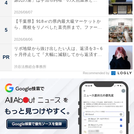
源氏の湯」は宇治市内唯一の天然温泉と...
4
2026/08/07
【千葉県】918㎡の県内最大級マーケットか
ら、廃校をリノベした直売所まで。ファー...
5
2026/08/06
リボ地獄から抜け出したい人は、返済を3～6
ヶ月停止して『大幅に減額してから返済す...
PR
渋谷法務総合事務所
Recommended by
【今日チェックしたい】Ankerの人気商品5選
Anker「AMZ-A1763」