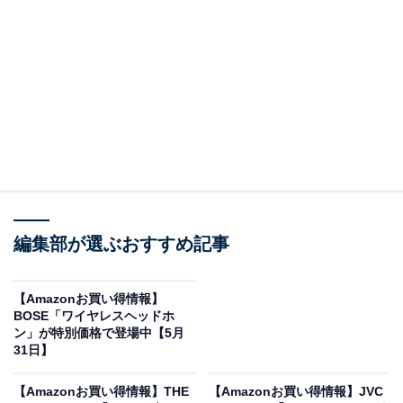
※以下のセール情報は6月1日17時45分現在のものです。
値段の変更、売り切れの場合もあります。
この記事の執筆者：
All About ニュース お買
いもの部
編集部が選ぶおすすめ記事
Amazonのセール商品から売れ筋ランキングまで、毎日のお買いも
のがもっと楽しく、もっとお得になる情報をお届け。編集部員によ
る独自レビューなど、ここでしか手に入らない情報も満載です。
...続きを読む
【Amazonお買い得情報】
BOSE「ワイヤレスヘッドホ
※本記事で紹介している商品の購入やサービスの利用により、売上の一部が
ン」が特別価格で登場中【5月
オールアバウトに還元されることがあります。
31日】
Ankerの「ポータブル電源」が限定価格に！ 33％
【Amazonお買い得情報】THE
【Amazonお買い得情報】JVC