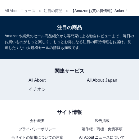
All About ニュース
注目の商品
【Amazonお買い得情報】Anker「ポータブル電源」が特別価格で登場中【6月1日】
Anker ポータブル電源 小型軽量 288Wh 𝐒𝐨𝐥𝐢𝐱 𝐂𝟑𝟎𝟎 高出
力AC 300W リン酸鉄 満充電1.1時間 ストラップ
注目の商品
Amazonで見る
Amazonや楽天のセール商品紹介から専門家による独自レビューまで、毎日の
お買いものがもっと楽しく、もっとお得になる注目の商品情報をお届け。見
逃したくない大規模セールの情報も満載です。
Anker「AMZ-A1727」
関連サービス
All About
All About Japan
イチオシ
サイト情報
会社概要
広告掲載
プライバシーポリシー
著作権・商標・免責事項
当サイトの情報についての注意
All About ニュースについて