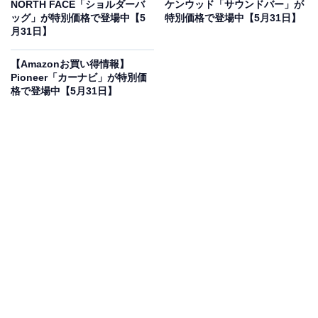
オフで登場
NORTH FACE「ショルダーバ
ケンウッド「サウンドバー」が
ッグ」が特別価格で登場中【5
特別価格で登場中【5月31日】
月31日】
【Amazonお買い得情報】
Pioneer「カーナビ」が特別価
格で登場中【5月31日】
Anker ポータブル電源 1056Wh Solix C1000 高出力
1500W リン酸鉄 58分充電 長寿命10年 防災 キャンプ (ブ
ラック)
Amazonで見る
Ankerのポータブル電源「A1761」は現在33％オフの特
別価格・税込7万9800円販売中です。