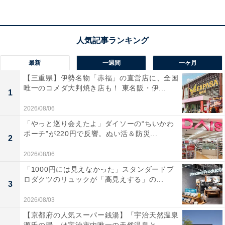
この商品のおすすめポイントは？
1056Whの大容量と定格1500W（瞬間最大2000W）の高
出力を備えたポータブル電源です。独自の超急速充電技
最新
一週間
一ヶ月
術により、わずか58分で100%満充電にできるのが大き
【三重県】伊勢名物「赤福」の直営店に、全国
な強み。リン酸鉄リチウムイオン電池を採用し、約10年
唯一のコメダ大判焼き店も！ 東名阪・伊...
1
も使える長寿命設計です。スマホアプリでの遠隔操作に
2026/08/06
も対応しており、利便性も抜群ですね！
「やっと巡り会えたよ」ダイソーの“ちいかわ
ポーチ”が220円で反響。ぬい活＆防災...
2
ユーザーからは「充電スピードがとにかく驚異的」「ア
2026/08/06
プリが使いやすい」と絶賛されています。一方で、「急
速充電中のファンの音が少し気になる」という声も。キ
「1000円には見えなかった」スタンダードプ
ロダクツのリュックが「高見えする」の...
ャンプや防災用に信頼できる電源を備えたい人は、購入
3
を検討してみてもよいかもしれません。
2026/08/03
【京都府の人気スーパー銭湯】「宇治天然温泉