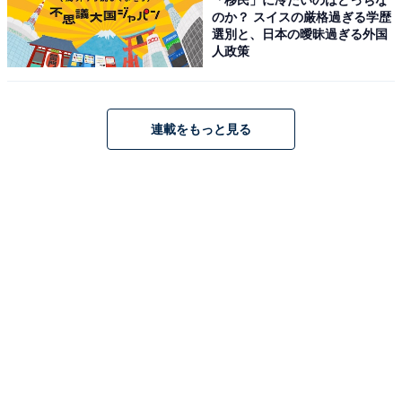
のか？ スイスの厳格過ぎる学歴
選別と、日本の曖昧過ぎる外国
人政策
連載をもっと見る
Anker ポータブル電源 大容量 2048Wh Solix C2000 Gen
2 高出力AC 2000W リン酸鉄 10年長寿命
Amazonで見る
Anker「AMZ-A1722」