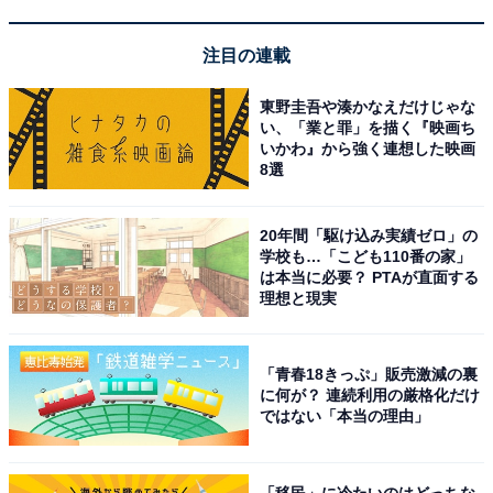
注目の連載
東野圭吾や湊かなえだけじゃな
い、「業と罪」を描く『映画ち
いかわ』から強く連想した映画
8選
Anker Solix C1000 Gen 2 Portable Power Station ダー
クグレー 世界最小クラス 世界最速の急速充電54分 大容量
20年間「駆け込み実績ゼロ」の
ポータブル電源1024Wh 高出力AC 1550W 長寿命10年 静
学校も…「こども110番の家」
音設計 リン酸鉄 コンパクト パススルー アプリ操作簡単
は本当に必要？ PTAが直面する
キャンプ 防災 停電対策 車中泊 1000Wh容量帯 アンカー
理想と現実
Amazonで見る
「青春18きっぷ」販売激減の裏
に何が？ 連続利用の厳格化だけ
Anker「A1783」
ではない「本当の理由」
「移民」に冷たいのはどっちな