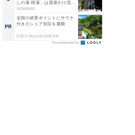
しの湯 桜湯」は源泉かけ流...
は和の
が...
2026/08/05
2026/08/0
全国の絶景ポイントにサウナ
すべて
付きのシェア別荘を展開
るその
PR
PR
COCO VILLA on GOETHE
COCO VIL
Recommended by