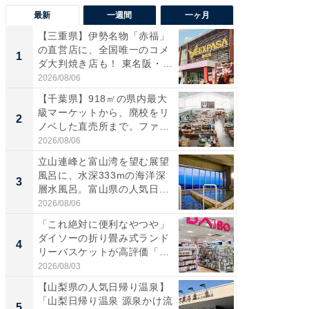
最新
一週間
一ヶ月
【三重県】伊勢名物「赤福」
【兵庫
の直営店に、全国唯一のコメ
ーメン
1
1
ダ大判焼き店も！ 東名阪・
再現した
伊...
道...
2026/08/06
2026/08/0
【千葉県】918㎡の県内最大
【三重
級マーケットから、廃校をリ
「鈴鹿天
2
2
ノベした直売所まで。ファ
は100
ー...
2026/08/06
2026/08/0
立山連峰と富山湾を望む展望
ステラ
風呂に、水深333mの海洋深
詰め放題
3
3
層水風呂。富山県の人気日
00円で「
帰...
2026/08/06
2026/08/0
「これ絶対に便利なやつや」
「ミニオ
ダイソーの折り畳み式ランド
ッグ！ 
4
4
リーバスケットが高評価「使
ど、夏限
わ...
2026/08/03
2026/08/0
【山梨県の人気日帰り温泉】
【埼玉
「山梨日帰り温泉 源泉かけ流
「行田天
5
5