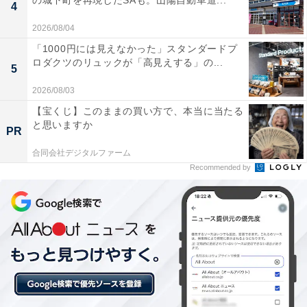
の城下町を再現したSAも。山陽自動車道...
4
2026/08/04
「1000円には見えなかった」スタンダードプ
ロダクツのリュックが「高見えする」の...
5
2026/08/03
【宝くじ】このままの買い方で、本当に当たる
と思いますか
PR
合同会社デジタルファーム
Recommended by
【今日チェックしたい】オーディオテクニカの人
気商品5選
オーディオテクニカ「ATH-S300BT(E)」