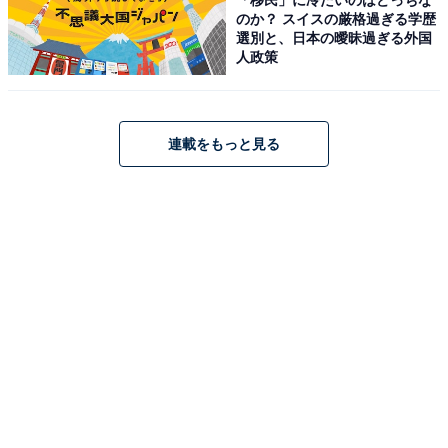
のか？ スイスの厳格過ぎる学歴
選別と、日本の曖昧過ぎる外国
人政策
オーディオテクニカ ATH-S220BT BK ワイヤレスヘッド
ホン bluetooth 最大60時間再生 急速充電 低遅延モード
連載をもっと見る
マルチポイント対応 オンイヤーヘッドホン 薄型 国内正規
品 ATH-S220BT BK ブラック
Amazonで見る
オーディオテクニカ「ATH-M20xBT」