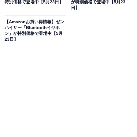
特別価格で登場中【5月23日】
が特別価格で登場中【5月23
日】
オーディオテクニカ ATH-HL7BT ワイヤレスヘッドホン
【Amazonお買い得情報】ゼン
bluetooth LDAC対応 開放型ヘッドホン 最大約20時間再
ハイザー「Bluetoothイヤホ
生 軽量 ビームフォーミングマイク 低遅延 AAC 有線接続
ン」が特別価格で登場中【5月
ハイレゾ 360 Reality Audio【国内正規品】ブラックATH-
23日】
HL7BT
Amazonで見る
オーディオテクニカのワイヤレスヘッドホン「ATH-
HL7BT」は現在30％オフの特別価格・税込1万3944円販
売中です。
この商品のおすすめポイントは？
開放型ならではの圧迫感のない自然な響きと、最大約20
時間のワイヤレス再生が魅力のヘッドホンです。LDAC
対応でハイレゾ音源を高音質で楽しめるほか、立体的な