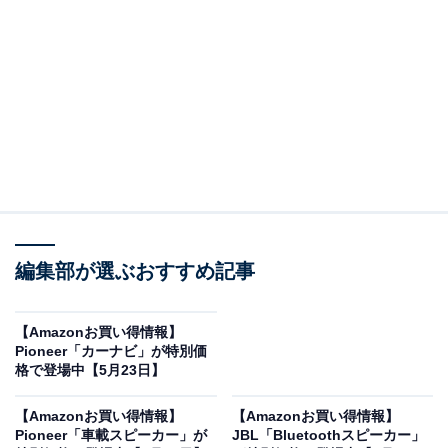
※以下のセール情報は5月25日20時現在のものです。値
段の変更、売り切れの場合もあります。
※本記事で紹介している商品の購入やサービスの利用により、売上の一部が
オールアバウトに還元されることがあります。
編集部が選ぶおすすめ記事
オーディオテクニカの「ワイヤレスヘッドホン」
が限定価格に！ 30％オフで登場
【Amazonお買い得情報】
Pioneer「カーナビ」が特別価
格で登場中【5月23日】
【Amazonお買い得情報】
【Amazonお買い得情報】
Pioneer「車載スピーカー」が
JBL「Bluetoothスピーカー」