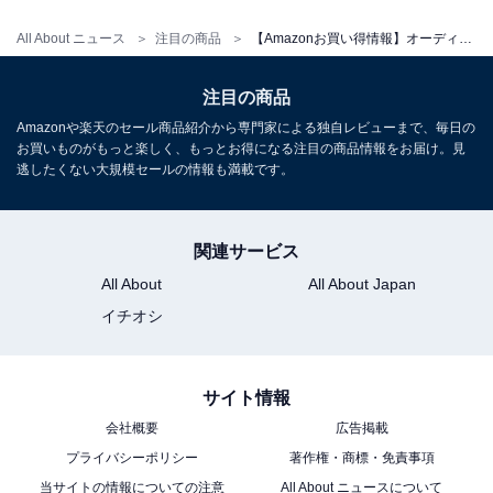
オーディオテクニカ ATH-M20xBT WH ワイヤレスヘッド
All About ニュース
注目の商品
【Amazonお買い得情報】オーディオテクニカ「ワイヤレスヘッドホン」が特別価格で登場中【5月25日】
ホン ヘッドホン Bluetooth 有線 ヘッドフォン
40mmCCAWボイスコイルドライバー 216gの軽量ボディ
マルチポイント 低遅延モード 最大60時間再生 ハンズフリ
注目の商品
ー通話 ホワイト
Amazonや楽天のセール商品紹介から専門家による独自レビューまで、毎日の
Amazonで見る
お買いものがもっと楽しく、もっとお得になる注目の商品情報をお届け。見
逃したくない大規模セールの情報も満載です。
オーディオテクニカ「ATH-WS330BT」
関連サービス
All About
All About Japan
イチオシ
サイト情報
会社概要
広告掲載
プライバシーポリシー
著作権・商標・免責事項
オーディオテクニカ ATH-WS330BT KH ヘッドホン
当サイトの情報についての注意
All About ニュースについて