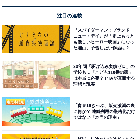
注目の連載
『スパイダーマン：ブランド・
ニュー・デイ』が「史上もっと
も優しいヒーロー映画」になっ
た理由。予習したい作品は？
オーディオテクニカ ATH-S300BT(E) ワイヤレスヘッドホ
20年間「駆け込み実績ゼロ」の
ン ノイズキャンセリング Bluetooth 5.1 密閉型 【最大約
学校も…「こども110番の家」
90時間再生 急速充電 AAC対応 外音とりこみ マルチポイ
は本当に必要？ PTAが直面する
ント 低遅延モード】 ブラック
理想と現実
Amazonで見る
「青春18きっぷ」販売激減の裏
に何が？ 連続利用の厳格化だけ
オーディオテクニカ「ATH-S220BT」
ではない「本当の理由」
「移民」に冷たいのはどっちな