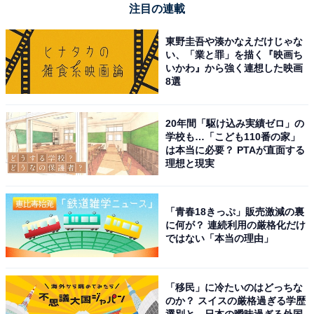
注目の連載
JBL CHARGE5 Bluetoothスピーカー 2ウェイ・スピーカ
ー構成/USB C充電/IP67防塵防水/パッシブラジエーター搭
東野圭吾や湊かなえだけじゃな
載/ポータブル/2021年モデル ブルー JBLCHARGE5BLU
い、「業と罪」を描く『映画ち
Amazonで見る
いかわ』から強く連想した映画
8選
JBL「JBLFLIP7BLKO」
20年間「駆け込み実績ゼロ」の
学校も…「こども110番の家」
は本当に必要？ PTAが直面する
理想と現実
「青春18きっぷ」販売激減の裏
に何が？ 連続利用の厳格化だけ
ではない「本当の理由」
JBL FLIP 7 / ポータブルスピーカー/Bluetooth対応 /
IP68 防塵防水/USB-C/アプリ対応/ストラップ・カラビナ
付属/AURA CAST マルチスピーカー接続/ファンキーブラ
「移民」に冷たいのはどっちな
ック / JBLFLIP7BLKO
のか？ スイスの厳格過ぎる学歴
選別と、日本の曖昧過ぎる外国