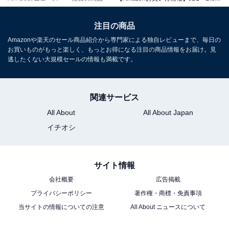
注目の商品
Amazonや楽天のセール商品紹介から専門家による独自レビューまで、毎日の
お買いものがもっと楽しく、もっとお得になる注目の商品情報をお届け。見
逃したくない大規模セールの情報も満載です。
関連サービス
All About
All About Japan
イチオシ
サイト情報
「プライム会員」なら便利でお得な特典が全部使
会社概要
広告掲載
い放題！
プライバシーポリシー
著作権・商標・免責事項
当サイトの情報についての注意
All About ニュースについて
Amazonプライムは、月額600円（税込）または年間