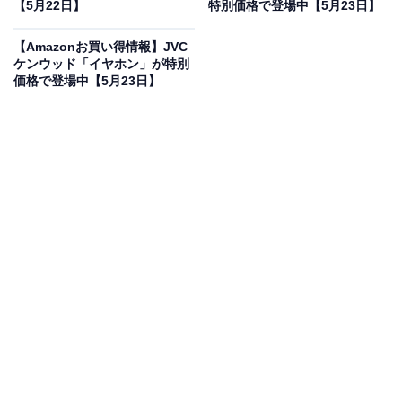
【5月22日】
特別価格で登場中【5月23日】
JBL CHARGE Essential 2 ワイヤレススピーカー
Bluetooth ポータブル モバイルバッテリ機能 パッシブラ
【Amazonお買い得情報】JVC
ジエーター IPX7 防水 40W 低音 JBLCHARGEES2
ケンウッド「イヤホン」が特別
Amazonで見る
価格で登場中【5月23日】
JBLのBluetoothスピーカー「Bluetoothスピーカー」は現
在35％オフの特別価格・税込1万1500円で販売中です。
この商品のおすすめポイントは？
最大20時間の連続再生ができるだけでなく、モバイルバ
ッテリー機能でスマホを充電できるのも便利。音楽を止
めることなく一日中遊び尽くせます。また、IPX7等級の
高い防水性能を備えているので、キッチンやアウトドア
での使用も安心ですね。さらに、JBLならではの楕円形
ドライバーと、独立したツイーター、そしてデュアルパ
ッシブラジエーターが織りなすサウンドは圧巻の一言！