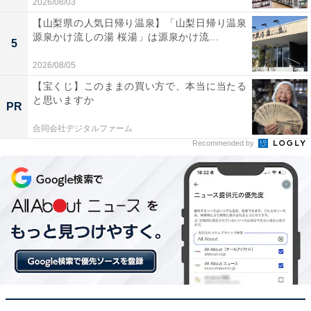
2026/08/03
【山梨県の人気日帰り温泉】「山梨日帰り温泉
源泉かけ流しの湯 桜湯」は源泉かけ流...
5
2026/08/05
【宝くじ】このままの買い方で、本当に当たる
と思いますか
PR
【今日チェックしたい】JBLの人気商品5選
合同会社デジタルファーム
Recommended by
JBL「JBLFLIP6BLK」
JBL「JBLCHARGE5BLU」