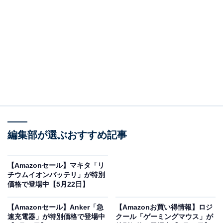
※以下の情報は2026年5月23日17時45分現在のもので
す。値段の変更、売り切れの場合もあります。
※本記事で紹介している商品の購入やサービスの利用により、売上の一部が
オールアバウトに還元されることがあります。
JBLの「Bluetoothスピーカー」が限定価格に！
35％オフで登場
編集部が選ぶおすすめ記事
【Amazonセール】マキタ「リ
チウムイオンバッテリ」が特別
価格で登場中【5月22日】
【Amazonセール】Anker「急
【Amazonお買い得情報】ロジ
速充電器」が特別価格で登場中
クール「ゲーミングマウス」が