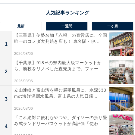
驚くほど深みのある低音とクリアな高音を、最大40Wの
パワフルな出力で楽しめます。
最新
一週間
一ヶ月
ユーザーからは「期待通りの迫力ある重低音！」「コン
【三重県】伊勢名物「赤福」の直営店に、全国
パクトなのに音がしっかり通る」という声があがってい
唯一のコメダ大判焼き店も！ 東名阪・伊...
1
ます。一方で、「アプリ非対応なのが少し不便」という
2026/08/06
声も。外でも家でもパワフルな音に包まれたい人や、実
【千葉県】918㎡の県内最大級マーケットか
用性の高いスピーカーを求める人には、おすすめの商品
ら、廃校をリノベした直売所まで。ファー...
2
といえそうです。
2026/08/06
立山連峰と富山湾を望む展望風呂に、水深333
mの海洋深層水風呂。富山県の人気日帰...
3
2026/08/06
「これ絶対に便利なやつや」ダイソーの折り畳
み式ランドリーバスケットが高評価「使わ...
4