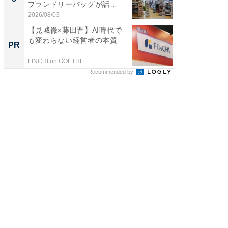
プランドリーバッグが話
賀ゆめ
題。“さま...
お...
2026/08/03
2026/08/0
【見城徹×藤田晋】AI時代で
すべて
も変わらない経営者の本質
るその
PR
PR
FINCHI on GOETHE
COCO VIL
Recommended by