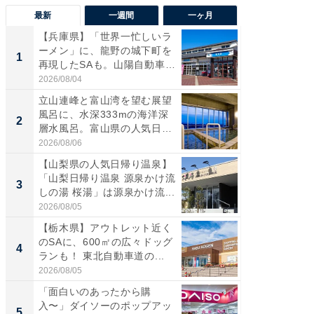
最新
一週間
一ヶ月
【兵庫県】「世界一忙しいラ
【三重
ーメン」に、龍野の城下町を
「鈴鹿天
1
1
再現したSAも。山陽自動車
は100
道...
2026/08/04
2026/08/0
立山連峰と富山湾を望む展望
「ミニオ
風呂に、水深333mの海洋深
ッグ！ 
2
2
層水風呂。富山県の人気日
ど、夏限
帰...
2026/08/06
2026/08/0
【山梨県の人気日帰り温泉】
ステラ
「山梨日帰り温泉 源泉かけ流
詰め放題
3
3
しの湯 桜湯」は源泉かけ流...
00円で「
2026/08/05
2026/08/0
【栃木県】アウトレット近く
【埼玉
のSAに、600㎡の広々ドッグ
「行田天
4
4
ランも！ 東北自動車道の...
は和の
が...
2026/08/05
2026/08/0
「面白いのあったから購
【石川
入〜」ダイソーのポップアッ
湯】「天
5
5