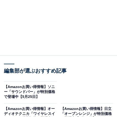
※以下のセール情報は5月27日15時30分現在のもので
す。値段の変更、売り切れの場合もあります。
この記事の執筆者：
All About ニュース お買
いもの部
編集部が選ぶおすすめ記事
Amazonのセール商品から売れ筋ランキングまで、毎日のお買いも
のがもっと楽しく、もっとお得になる情報をお届け。編集部員によ
る独自レビューなど、ここでしか手に入らない情報も満載です。
...続きを読む
【Amazonお買い得情報】ソニ
ー「サウンドバー」が特別価格
※本記事で紹介している商品の購入やサービスの利用により、売上の一部が
で登場中【5月25日】
オールアバウトに還元されることがあります。
【Amazonお買い得情報】オー
【Amazonお買い得情報】日立
JBLの「サウンドバー」が限定価格に！ 20％オフ
ディオテクニカ「ワイヤレスイ
「オーブンレンジ」が特別価格