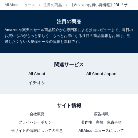
All About ニュース
注目の商品
【Amazonお買い得情報】JBL「サウンドバー」が特別価格で登場中【5月27日】
注目の商品
Amazonや楽天のセール商品紹介から専門家による独自レビューまで、毎日の
お買いものがもっと楽しく、もっとお得になる注目の商品情報をお届け。見
逃したくない大規模セールの情報も満載です。
JBL BAR 800MK2 [VGP 2026金賞受賞] 完全ワイヤレス
サラウンドスピーカー Dolby Atmos 7.1ch サウンドバー
関連サービス
システム ホームシアター eARC対応
All About
All About Japan
JBLBAR800M2BLKJN（ブラック）
イチオシ
Amazonで見る
サイト情報
JBL「BAR 1000」
会社概要
広告掲載
プライバシーポリシー
著作権・商標・免責事項
当サイトの情報についての注意
All About ニュースについて