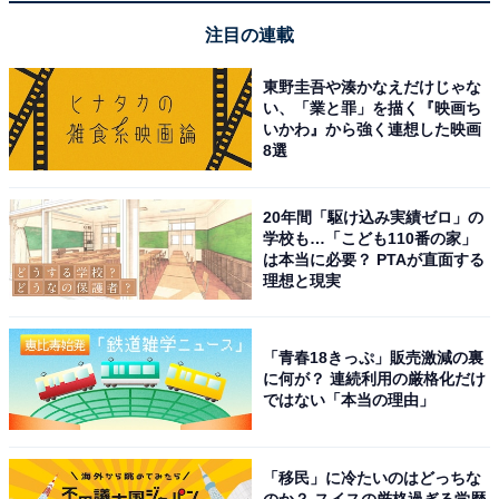
あわせて読みたい
注目の連載
【Amazonお買い得情報】JVCケンウッド
「手元テレビスピーカー」が特別価格で登場
東野圭吾や湊かなえだけじゃな
中【5月25日】
い、「業と罪」を描く『映画ち
いかわ』から強く連想した映画
8選
20年間「駆け込み実績ゼロ」の
学校も…「こども110番の家」
は本当に必要？ PTAが直面する
理想と現実
「青春18きっぷ」販売激減の裏
に何が？ 連続利用の厳格化だけ
ではない「本当の理由」
「移民」に冷たいのはどっちな
のか？ スイスの厳格過ぎる学歴