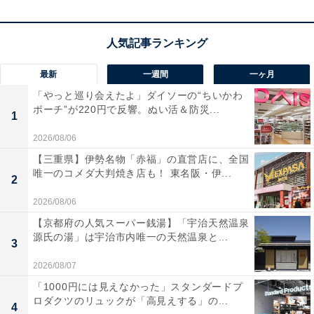
10基のスピーカーと進化した
「MultiBeam 3.0」テクノ
ロジーを搭載
した5.1chサウンドバーです。Dolby Atmos
に対応し、映画館さながらの立体音響を自宅で体感でき
最新
一週間
一ヶ月
ます！ 大口径の
ワイヤレスサブウーファーによる迫力の
「やっと巡り会えたよ」ダイソーの“ちいかわ
重低音
も魅力で、リビングが極上のシアタールームへと
ポーチ”が220円で反響。ぬい活＆防災...
1
生まれ変わりますね。
2026/08/06
【三重県】伊勢名物「赤福」の直営店に、全国
Wi-Fi 6内蔵で音楽ストリーミングも高音質かつスムー
唯一のコメダ大判焼き店も！ 東名阪・伊...
2
ズ。映画や音楽、ゲームの臨場感を圧倒的に高めてくれ
ます。
2026/08/06
【京都府の人気スーパー銭湯】「宇治天然温泉
源氏の湯」は宇治市内唯一の天然温泉と...
JBLのサウンドバー「BAR 500 MK2」の口コミは？
3
JBLのサウンドバー「BAR 500 MK2」には以下のような
2026/08/07
口コミが寄せられています。
「1000円には見えなかった」スタンダードプ
ロダクツのリュックが「高見えする」の...
4