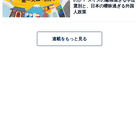
【今日チェックしたい】JBLの人気商品5選
選別と、日本の曖昧過ぎる外国
人政策
JBL「SB510」
連載をもっと見る
【Amazon.co.jp 限定】JBL SB510 オールインワンサウ
ンドバー/サブウーファー内蔵3.1ch/HDMIケーブル付属/セ
ンターチャンネルスピーカー搭載/200W/ARC対応/Dolby
Audio/ブラック JBLSB510BLKJN
Amazonで見る
JBL「BAR 800MK2」