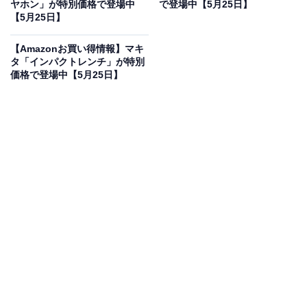
で登場
ヤホン」が特別価格で登場中
で登場中【5月25日】
【5月25日】
【Amazonお買い得情報】マキ
タ「インパクトレンチ」が特別
価格で登場中【5月25日】
JBL BAR 500 MK2 サウンドバー/5.1ch/マルチビーム
ver.3.0/ワイヤレスサブウーファー/Dolby Atmos/Wi-Fi6
内蔵/eARC対応/10基のスピーカー/ブラック
JBLBAR500M2BLKJN
Amazonで見る
JBLのサウンドバー「BAR 500 MK2」は現在20％オフの
特別価格・税込6万1599円で販売中です。
この商品のおすすめポイントは？