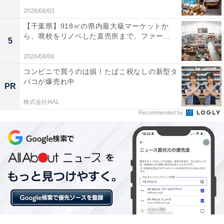
映画を観た時の立体感と重低音の迫力が凄くて本当
2026/08/03
に映画館にいるような感覚です
【千葉県】918㎡の県内最大級マーケットか
ら、廃校をリノベした直売所まで。ファー...
5
2026/08/06
ワイヤレスウーファーなので配線に悩まされず部屋
コンビニで買うのは損！たばこ税なしの新型タ
バコが爆売れ中
のどこにでも置けて便利です
PR
株式会社HAL
Recommended by
セリフがとてもクリアに聞こえるのでニュースやド
ラマも聞き取りやすくなりました
自宅のテレビ音質を劇的に映画館レベルへ格上げしたい
人や、大迫力の重低音を楽しみたい人には、おすすめの
商品といえそうです。