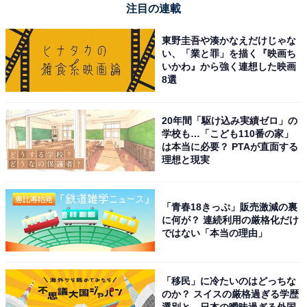
スピーカー」が特別価格で登場中【5月23
注目の連載
日】
東野圭吾や湊かなえだけじゃな
い、「業と罪」を描く『映画ち
いかわ』から強く連想した映画
8選
20年間「駆け込み実績ゼロ」の
学校も…「こども110番の家」
は本当に必要？ PTAが直面する
理想と現実
「青春18きっぷ」販売激減の裏
に何が？ 連続利用の厳格化だけ
ではない「本当の理由」
【今日チェックしたい】ソニーの人気商品5選
「移民」に冷たいのはどっちな
のか？ スイスの厳格過ぎる学歴
選別と、日本の曖昧過ぎる外国