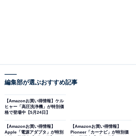
※以下のセール情報は5月25日17時45分現在のもので
す。値段の変更、売り切れの場合もあります。
この記事の執筆者：
All About ニュース お買
いもの部
編集部が選ぶおすすめ記事
Amazonのセール商品から売れ筋ランキングまで、毎日のお買いも
のがもっと楽しく、もっとお得になる情報をお届け。編集部員によ
る独自レビューなど、ここでしか手に入らない情報も満載です。
...続きを読む
【Amazonお買い得情報】ケル
ヒャー「高圧洗浄機」が特別価
※本記事で紹介している商品の購入やサービスの利用により、売上の一部が
格で登場中【5月24日】
オールアバウトに還元されることがあります。
【Amazonお買い得情報】
【Amazonお買い得情報】
ソニーの「サウンドバー」が限定価格に！ 33％オ
Apple「電源アダプタ」が特別
Pioneer「カーナビ」が特別価