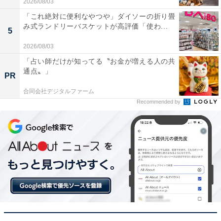
2026/08/03
「これ絶対に便利なやつや」ダイソーの折り畳
み式ランドリーバスケットが高評価「使わ...
5
11個のスピーカーによる臨場感が凄まじくゲームの
2026/08/03
迫力が何倍にもアップしました
「占い師だけが知ってる〝お金が増える人の共
通点〟」
PR
合同会社デジタルファーム
配線がシンプルでテレビの前に置くだけで極上のサ
Recommended by
ウンドが楽しめるので大満足です
自宅で極上のホームシアター体験を味わいたい人や、テ
レビの音質を圧倒的にグレードアップさせたい人には、
おすすめの商品といえそうです。
あわせて読みたい
【Amazonお買い得情報】JBL「Bluetooth