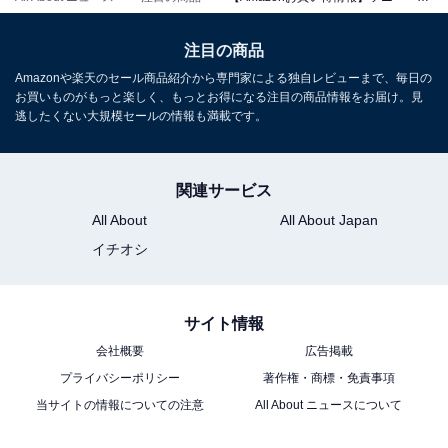
注目の商品
Amazonや楽天のセール商品紹介から専門家による独自レビューまで、毎日の
ソニー(SONY) サウンドバー HT-S100F 【100W/ハイパワ
お買いものがもっと楽しく、もっとお得になる注目の商品情報をお届け。見
ー/フロントサラウンドサウンド/テレビ用/Bluetooth対
逃したくない大規模セールの情報も満載です。
応】
Amazonで見る
関連サービス
All About
All About Japan
ソニー「HT-A9000」
イチオシ
サイト情報
会社概要
広告掲載
プライバシーポリシー
著作権・商標・免責事項
当サイトの情報についての注意
All About ニュースについて
ソニー(SONY) サウンドバー HT-A9000 BRAVIA Theatre
Bar9【Dolby Atmos・DTS:X対応/360立体音響/13スピー