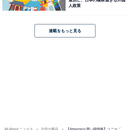
人政策
ソニー「HT-S60」
連載をもっと見る
ソニー(SONY) ホームシアターシステム HT-S60 BRAVIA
Theatre System 6 サブウーファー付属/リアスピーカー付
属/5.1ch/750W/Dolby Atmos/DTS:X/センタースピーカー
搭載
Amazonで見る
ソニー「HT-S100F」
All About ニュース
注目の商品
【Amazonお買い得情報】ソニー「サウンドバー」が特別価格で登場中【5月25日】