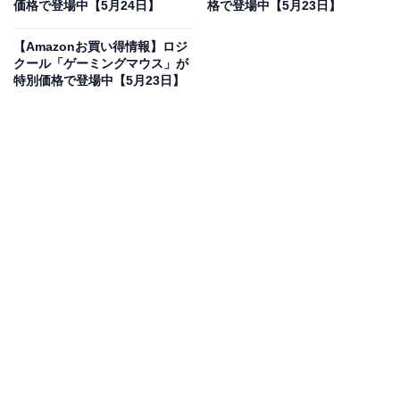
フで登場
価格で登場中【5月24日】
格で登場中【5月23日】
【Amazonお買い得情報】ロジ
クール「ゲーミングマウス」が
特別価格で登場中【5月23日】
ソニー(SONY) サウンドバー HT-A8000 BRAVIA Theatre
Bar8【Dolby Atmos・DTS:X対応/360立体音響/11スピー
カーユニット搭載/テレビ用/HDMI 2.1ケーブル付
属/eARC/Bluetooth対応】
Amazonで見る
ソニーのサウンドバー「HT-A8000」は現在33％オフの
特別価格・税込9万6393円で販売中です。
この商品のおすすめポイントは？