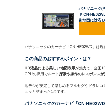
パナソニック(Pa
ド CN-HE0
街地図に対応 Bl
パナソニックのカーナビ「CN-HE02WD」は現
この商品のおすすめポイントは？
HD液晶による美しい地図表示
が魅力で、全国1
CPUの採用で
ルート探索や操作のレスポンスが
地デジが安定して楽しめるフルセグやドラレコ
ュッと詰まった1台です。
パナソニックのカーナビ「CN-HE02W