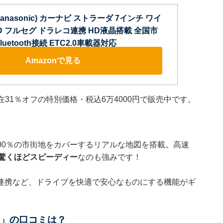
nasonic) カーナビ ストラーダ 7インチ ワイ
2WD フルセグ ドラレコ連携 HD液晶搭載 全国市
uetooth接続 ETC2.0車載器対応
Amazonで見る
在31％オフの特別価格・税込6万4000円で販売中です。
00％の市街地をカバーするリアルな地図を搭載。高速
驚くほどスピーディー
なのも強みです！
連携など、ドライブを快適で安心なものにする機能がギ
D」の口コミは？