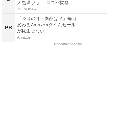
天然温泉も！ コスパ抜群...
賀ゆめ
お...
2026/08/04
2026/08/0
「今日の目玉商品は？」毎日
すべて
変わるAmazonタイムセール
るその
PR
PR
が見逃せない
Amazon
COCO VIL
Recommended by