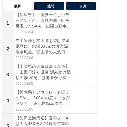
最新
一週間
一ヶ月
【兵庫県】「世界一忙しいラ
【三重
ーメン」に、龍野の城下町を
「鈴鹿天
1
1
再現したSAも。山陽自動車
は100
道...
2026/08/04
2026/08/0
立山連峰と富山湾を望む展望
「ミニオ
風呂に、水深333mの海洋深
ッグ！ 
2
2
層水風呂。富山県の人気日
ど、夏限
帰...
2026/08/06
2026/08/0
【山梨県の人気日帰り温泉】
ステラ
「山梨日帰り温泉 源泉かけ流
詰め放題
3
3
しの湯 桜湯」は源泉かけ流...
00円で「
2026/08/05
2026/08/0
【栃木県】アウトレット近く
【埼玉
のSAに、600㎡の広々ドッグ
「行田天
4
4
ランも！ 東北自動車道の...
は和の
が...
2026/08/05
2026/08/0
【羽田空港周辺】夏季プール
【石川
は大人450円＆24時間営業の
湯】「天
5
5