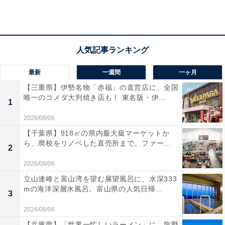
するのも魅力です。
ユーザーからは「4Kならではの圧倒的な画質でナンバー
もくっきり見える」「夜でも明るく映る」と絶賛されて
います。一方で、「高画質なぶんデータ量が大きく、上
最新
一週間
一ヶ月
書きサイクルが早い」という声も。夜間の走行が多い人
【三重県】伊勢名物「赤福」の直営店に、全国
や、いざという時のために最高画質で記録したい人に
唯一のコメダ大判焼き店も！ 東名阪・伊...
1
は、おすすめの商品といえそうです。
2026/08/06
【千葉県】918㎡の県内最大級マーケットか
あわせて読みたい
ら、廃校をリノベした直売所まで。ファー...
2
【Amazonお買い得情報】Pioneer「ディス
プレイオーディオ」が特別価格で登場中【3
2026/08/06
月15日】
立山連峰と富山湾を望む展望風呂に、水深333
mの海洋深層水風呂。富山県の人気日帰...
3
2026/08/06
【兵庫県】「世界一忙しいラーメン」に、龍野