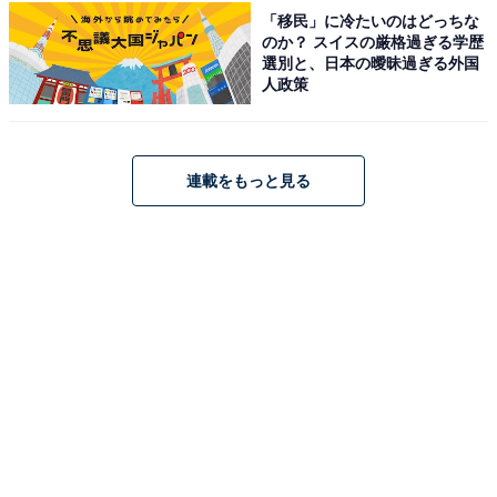
Amazonで見る
「移民」に冷たいのはどっちな
のか？ スイスの厳格過ぎる学歴
選別と、日本の曖昧過ぎる外国
人政策
コムテック「HDR362GW」
連載をもっと見る
コムテック 車用 ドライブレコーダー 液晶 360度全方位
+リヤカメラ搭載 HDR362GW GPS/ナイトビジョン機
能/GPS警報機能搭載 日本製 3年保証 常時録画 衝撃録画
駐車監視 補償サービス2万円 COMTEC [出張取付サービス
対応]
Amazonで見る
コムテック「ZDR-880M」