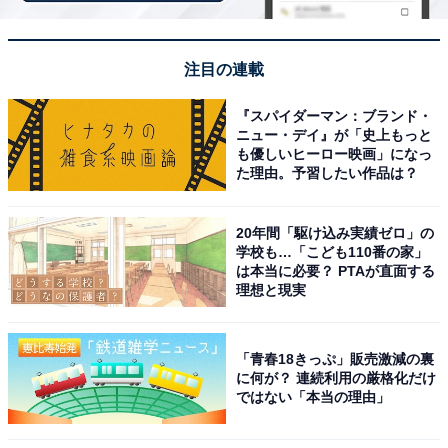
コムテック ドライブレコーダー ZDR055 STARVIS 2搭載
で夜間撮影性能向上 前後2カメラ 前後200万画素 FullHD
GPS/後続車両接近お知らせ機能/運転支援機能搭載 日本製
注目の連載
3年保証 常時録画 衝撃録画 駐車監視 高速起動 液晶 [出張
取付サービス対応]
『スパイダーマン：ブランド・
Amazonで見る
ニュー・デイ』が「史上もっと
も優しいヒーロー映画」になっ
た理由。予習したい作品は？
コムテック「ZDR036」
20年間「駆け込み実績ゼロ」の
学校も…「こども110番の家」
は本当に必要？ PTAが直面する
理想と現実
コムテック 車用 前後2カメラ ドライブレコーダー
「青春18きっぷ」販売激減の裏
ZDR036 前後370万画素 WQHD ドップラーセンサーによ
に何が？ 連続利用の厳格化だけ
る駐車監視動体検知機能 GPS搭載 後続車両接近お知らせ
ではない「本当の理由」
機能 安全運転支援機能搭載 高速起動 [出張取付サービス
対応]