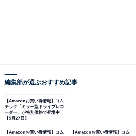
※以下のセール情報は5月31日17時45分現在のもので
す。値段の変更、売り切れの場合もあります。
※本記事で紹介している商品の購入やサービスの利用により、売上の一部が
オールアバウトに還元されることがあります。
編集部が選ぶおすすめ記事
コムテックの「ドライブレコーダー」が限定価格
に！ 11％オフで登場
【Amazonお買い得情報】コム
テック「ミラー型ドライブレコ
ーダー」が特別価格で登場中
【5月27日】
【Amazonお買い得情報】コム
【Amazonお買い得情報】コム