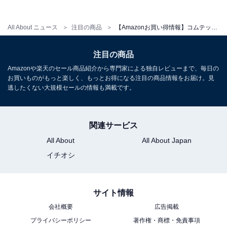
All About ニュース
注目の商品
【Amazonお買い得情報】コムテック「ドライブレコーダー」が特別価格で登場中【5月31日】
注目の商品
Amazonや楽天のセール商品紹介から専門家による独自レビューまで、毎日の
お買いものがもっと楽しく、もっとお得になる注目の商品情報をお届け。見
コムテック（COMTEC） ミラー型ドライブレコーダー
逃したくない大規模セールの情報も満載です。
ZDR-880M 前後2カメラ PureCel Plus技術搭載高感度セ
ンサー採用 前後200万画素 FullHD GPS搭載
64GBmicroSDカード付属 後側方接近お知らせ機能 駐車
監視機能 高速起動 3年保証
関連サービス
Amazonで見る
All About
All About Japan
イチオシ
コムテック「ZDR038」
サイト情報
会社概要
広告掲載
プライバシーポリシー
著作権・商標・免責事項