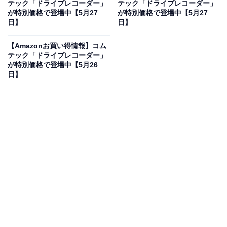
テック「ドライブレコーダー」
テック「ドライブレコーダー」
コムテック（COMTEC） ドライブレコーダー ZDR-750D
が特別価格で登場中【5月27
が特別価格で登場中【5月27
前後2カメラ フロントカメラ 4K UHD記録対応 前後
日】
日】
STARVIS技術搭載高感度センサー採用 64GBmicroSDカ
ード付属 直接配線コード付属 後続車接近お知らせ機能 駐
車監視機能 3年保証
【Amazonお買い得情報】コム
テック「ドライブレコーダー」
Amazonで見る
が特別価格で登場中【5月26
日】
コムテックのドライブレコーダー「ZDR-750D」は現在
11％オフの特別価格・税込2万6540円販売中です。
この商品のおすすめポイントは？
フロントカメラに4K UHD記録対応の超高画質を採用し
た、前後2カメラ仕様のドライブレコーダーです。前後
ともにSTARVIS技術搭載の高感度センサーを備え、夜間
や暗いトンネル内でも鮮明に録画できるのが心強いです
ね！ あおり運転を検知する後続車接近お知らせ機能や駐
車監視機能も備えており、大容量の64GBカードが付属