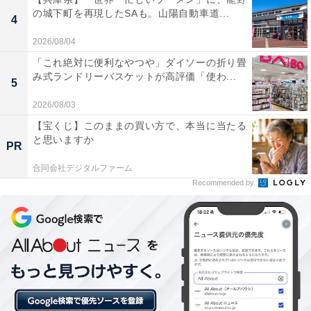
の城下町を再現したSAも。山陽自動車道...
4
2026/08/04
「これ絶対に便利なやつや」ダイソーの折り畳
み式ランドリーバスケットが高評価「使わ...
5
2026/08/03
【宝くじ】このままの買い方で、本当に当たる
と思いますか
PR
合同会社デジタルファーム
Recommended by
【今日チェックしたい】コムテックの人気商品5選
コムテック「ZDR055」