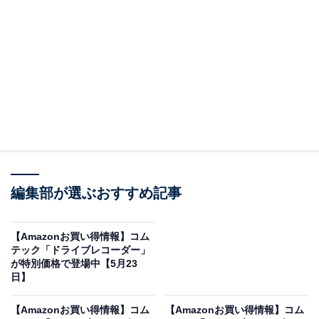
※以下のセール情報は5月27日17時45分現在のもので
す。値段の変更、売り切れの場合もあります。
※本記事で紹介している商品の購入やサービスの利用により、売上の一部が
オールアバウトに還元されることがあります。
編集部が選ぶおすすめ記事
コムテックの「ドライブレコーダー」が限定価格
に！ 23％オフで登場
【Amazonお買い得情報】コム
テック「ドライブレコーダー」
が特別価格で登場中【5月23
日】
【Amazonお買い得情報】コム
【Amazonお買い得情報】コム