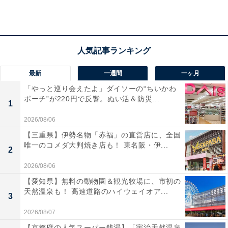
援機能も備わっており、毎日の運転の心強い味方になり
ますね！ 高速起動で、出発してすぐ録画が始まるのも嬉
しいポイントです。
ユーザーからは「ルームミラーが見やすくなった」「画
最新
一週間
一ヶ月
質が綺麗で安心」と評判です。一方で、「慣れるまで距
「やっと巡り会えたよ」ダイソーの“ちいかわ
離感が少し掴みにくい」という声も。後方の死角をなく
ポーチ”が220円で反響。ぬい活＆防災...
1
して安全運転を心がけたい人や、多機能なミラー型を求
2026/08/06
めている人には、おすすめの商品といえそうです。
【三重県】伊勢名物「赤福」の直営店に、全国
唯一のコメダ大判焼き店も！ 東名阪・伊...
あわせて読みたい
2
【Amazonお買い得情報】Pioneer「ディス
2026/08/06
プレイオーディオ」が特別価格で登場中【3
【愛知県】無料の動物園＆観光牧場に、市初の
月15日】
天然温泉も！ 高速道路のハイウェイオア...
3
2026/08/07
【京都府の人気スーパー銭湯】「宇治天然温泉