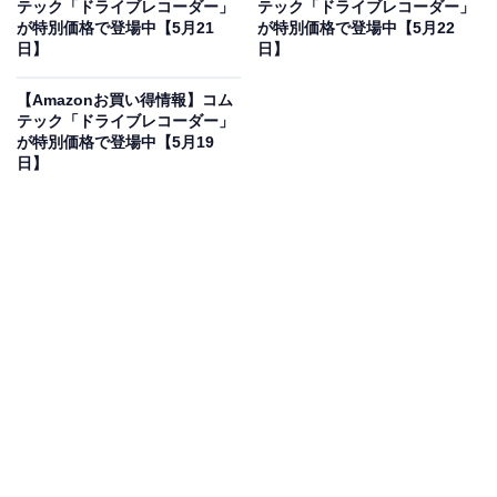
テック「ドライブレコーダー」
テック「ドライブレコーダー」
が特別価格で登場中【5月21
が特別価格で登場中【5月22
日】
日】
コムテック 車用 ドライブレコーダー搭載電子ルームミラ
ー 前後2カメラ ZDR038 デジタルインナーミラー機能搭
【Amazonお買い得情報】コム
載 前後200万画素 FullHD GPS搭載 後続車両接近お知ら
テック「ドライブレコーダー」
せ 安全運転支援機能搭載 常時録画 衝撃録画 高速起動 [出
が特別価格で登場中【5月19
張取付サービス対応]
日】
Amazonで見る
コムテックのドライブレコーダー「ZDR038」は現在
23％オフの特別価格・税込3万4980円販売中です。
この商品のおすすめポイントは？
デジタルインナーミラー機能を搭載し、後方の視界をク
リアに映し出すドライブレコーダーです。前後2カメラ
ともに200万画素のフルHD画質で、走行中の映像を鮮明
に記録。後続車の接近をお知らせする機能や安全運転支