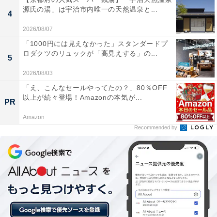
源氏の湯」は宇治市内唯一の天然温泉と...
4
2026/08/07
「1000円には見えなかった」スタンダードプ
ロダクツのリュックが「高見えする」の...
5
2026/08/03
「え、こんなセールやってたの？」80％OFF
以上が続々登場！Amazonの本気が...
PR
Amazon
Recommended by
【今日チェックしたい】コムテックの人気商品5選
コムテック「ZDR-880M」