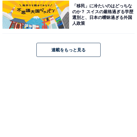
「移民」に冷たいのはどっちな
のか？ スイスの厳格過ぎる学歴
選別と、日本の曖昧過ぎる外国
人政策
コムテック（COMTEC） ドライブレコーダー ZDR-830R
360°カメラで前方左右車内を一度に記録 GPS内蔵
PureCel Plus技術搭載センサー採用 日本製 3年保証 常時
連載をもっと見る
録画 衝撃録画 駐車監視
Amazonで見る
コムテック「ZDR036」
コムテック 車用 前後2カメラ ドライブレコーダー
ZDR036 前後370万画素 WQHD ドップラーセンサーによ