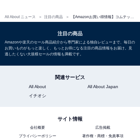
る駐車監視動体検知機能 GPS搭載 後続車両接近お知らせ
機能 安全運転支援機能搭載 高速起動 [出張取付サービス
対応]
All About ニュース
注目の商品
【Amazonお買い得情報】コムテック「ドライブレコーダー」が特別価格で登場中【5月27日】
Amazonで見る
注目の商品
Amazonや楽天のセール商品紹介から専門家による独自レビューまで、毎日の
コムテック「ZDR055」
お買いものがもっと楽しく、もっとお得になる注目の商品情報をお届け。見
逃したくない大規模セールの情報も満載です。
関連サービス
All About
All About Japan
コムテック ドライブレコーダー ZDR055 STARVIS 2搭載
イチオシ
で夜間撮影性能向上 前後2カメラ 前後200万画素 FullHD
GPS/後続車両接近お知らせ機能/運転支援機能搭載 日本製
3年保証 常時録画 衝撃録画 駐車監視 高速起動 液晶 [出張
取付サービス対応]
サイト情報
Amazonで見る
会社概要
広告掲載
プライバシーポリシー
著作権・商標・免責事項