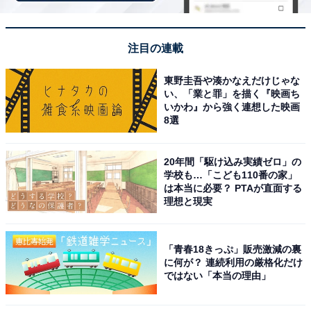
注目の連載
コムテック（COMTEC） ミラー型ドライブレコーダー
東野圭吾や湊かなえだけじゃな
ZDR-880M 前後2カメラ PureCel Plus技術搭載高感度セ
い、「業と罪」を描く『映画ち
ンサー採用 前後200万画素 FullHD GPS搭載
いかわ』から強く連想した映画
64GBmicroSDカード付属 後側方接近お知らせ機能 駐車
8選
監視機能 高速起動 3年保証
Amazonで見る
20年間「駆け込み実績ゼロ」の
学校も…「こども110番の家」
は本当に必要？ PTAが直面する
コムテック「ZDR-830R」
理想と現実
「青春18きっぷ」販売激減の裏
に何が？ 連続利用の厳格化だけ
ではない「本当の理由」