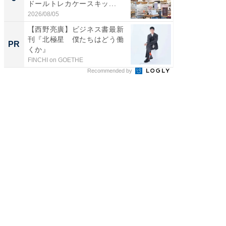
ドールトレカケースキッ...
層水風
帰...
2026/08/05
2026/08/0
【西野亮廣】ビジネス書最新
シェア別荘
刊『北極星 僕たちはどう働
wners
PR
PR
くか』
FINCHI on GOETHE
COCO VIL
Recommended by