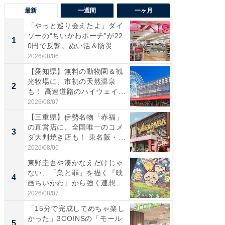
最新
一週間
一ヶ月
「やっと巡り会えたよ」ダイ
【兵庫
ソーの“ちいかわポーチ”が22
ーメン
1
1
0円で反響。ぬい活＆防災...
再現した
道...
2026/08/06
2026/08/0
【愛知県】無料の動物園＆観
【三重
光牧場に、市初の天然温泉
の直営
2
2
も！ 高速道路のハイウェイオ
ダ大判焼
ア...
伊...
2026/08/07
2026/08/0
【三重県】伊勢名物「赤福」
【千葉県
の直営店に、全国唯一のコメ
級マー
3
3
ダ大判焼き店も！ 東名阪・
ノベし
伊...
ー...
2026/08/06
2026/08/0
東野圭吾や湊かなえだけじゃ
ステラ
ない、「業と罪」を描く『映
詰め放題
4
4
画ちいかわ』から強く連想し
00円で「
た...
2026/08/07
2026/08/0
「15分で完成してめちゃ楽し
立山連
かった」3COINSの「モール
風呂に、
5
5