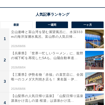
が増えた際に容量を拡張できる
便利な「エキスパンダブ
ル機能」を搭載している
のが心強いですね。
滑らかな走行を可能にするダブルホイールを採用
してい
最新
一週間
一ヶ月
るため、凸凹した道でもブレずに安定して移動できるの
立山連峰と富山湾を望む展望風呂に、水深333
も大きなメリット。埋め込み式のTSAロックもスマート
mの海洋深層水風呂。富山県の人気日帰...
1
で、国内旅行からビジネス出張まで、旅のあらゆるシー
ンを軽快にサポートしてくれます！
2026/08/06
【兵庫県】「世界一忙しいラーメン」に、龍野
の城下町を再現したSAも。山陽自動車道...
サムソナイト「オクトライト ネオ」の口コミは？
2
サムソナイト「オクトライト ネオ」には以下のような口
2026/08/04
コミが寄せられています。
【三重県】伊勢名物「赤福」の直営店に、全国
唯一のコメダ大判焼き店も！ 東名阪・伊...
3
驚くほど軽くて取り回しが良く、荷物をたくさん詰
2026/08/06
めてもスムーズに転がせるので移動が本当に楽にな
【山梨県の人気日帰り温泉】「山梨日帰り温泉
源泉かけ流しの湯 桜湯」は源泉かけ流...
りました
4