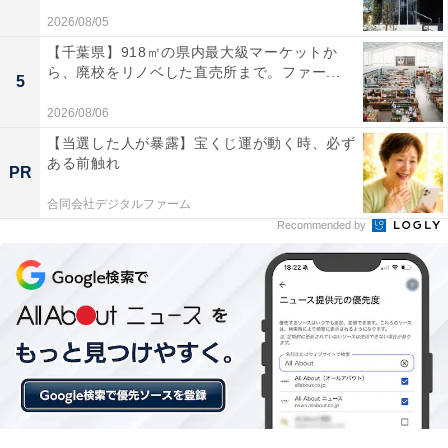
2026/08/05
【千葉県】918㎡の県内最大級マーケットか
ら、廃校をリノベした直売所まで。ファー...
お土産を買いすぎてしまっても、拡張機能を使えば
5
すっきり収納できるので荷物が増えても安心です
2026/08/06
【当選した人が暴露】宝くじ運が動く時、必ず
ある前触れ
PR
ユニークな外観デザインが個性的でカッコよく、空
合同会社デジタルファーム
港のターンテーブルでも見つけやすいので気に入っ
Recommended by
ています
荷物の増減に柔軟に対応できる軽快なキャリーケースを
求めている人や、出張や旅行をスマートにこなしたい人
には、おすすめの商品といえそうです。