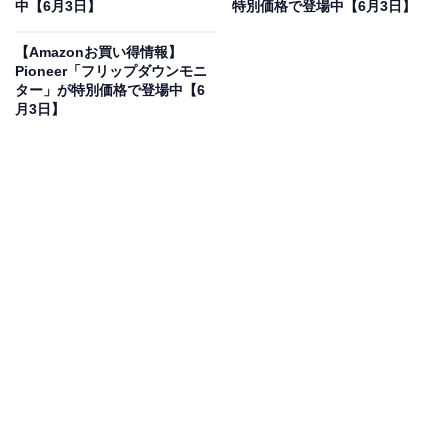
中【6月3日】
特別価格で登場中【6月3日】
【Amazonお買い得情報】
Pioneer「フリップダウンモニ
[サムソナイト] スーツケース キャリーケース オクトライ
ター」が特別価格で登場中【6
ト ネオ OCTOLITE NEO スピナー55 機内持ち込み可 Sサ
月3日】
イズ 1-3泊 エキスパンダブル 拡張機能付き 軽量 TSAロッ
ク 36/42L 55cm 約2.6kg
Amazonで見る
サムソナイトのスーツケース「オクトライト ネオ」は現
在29％オフの特別価格・税込2万9315円販売中です。
この商品のおすすめポイントは？
幾何学的なモダンなデザインと圧倒的な軽さを両立し
た、
サムソナイトの定番ハードケース「オクトライト ネ
オ」
です。機内持ち込み可能サイズでありながら、荷物