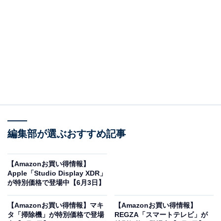
※以下のセール情報は6月4日20時現在のものです。値段
の変更、売り切れの場合もあります。
※本記事で紹介している商品の購入やサービスの利用により、売上の一部が
オールアバウトに還元されることがあります。
サムソナイトの「スーツケース」が限定価格に！
29％オフで登場
編集部が選ぶおすすめ記事
【Amazonお買い得情報】
Apple「Studio Display XDR」
が特別価格で登場中【6月3日】
【Amazonお買い得情報】マキ
【Amazonお買い得情報】
タ「掃除機」が特別価格で登場
REGZA「スマートテレビ」が