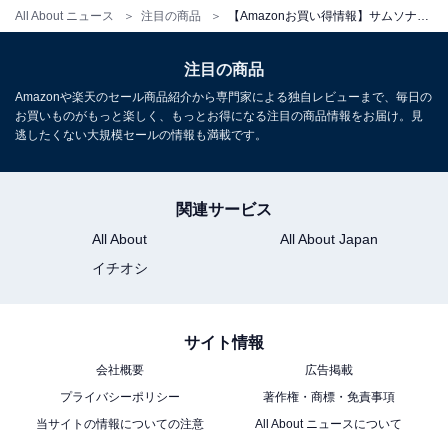
All About ニュース
注目の商品
【Amazonお買い得情報】サムソナイト「スーツケース」が特別価格で登場中【6月4日】
注目の商品
[サムソナイト] バックパック リュック ライトジオ ライト
Amazonや楽天のセール商品紹介から専門家による独自レビューまで、毎日の
バックパック14 LITE-GEO バックパック PC収納可 大容
お買いものがもっと楽しく、もっとお得になる注目の商品情報をお届け。見
量 軽量 0.45kg 約16L ビジネス 通勤 通学 ブラック
逃したくない大規模セールの情報も満載です。
Amazonで見る
関連サービス
All About
All About Japan
サムソナイト「FLYZ-LITE 2」
イチオシ
サイト情報
会社概要
広告掲載
プライバシーポリシー
著作権・商標・免責事項
当サイトの情報についての注意
All About ニュースについて