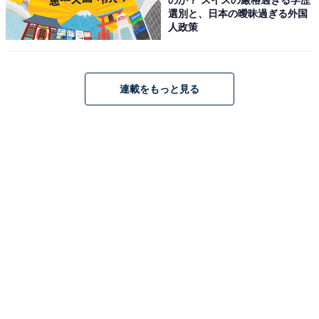
選別と、日本の曖昧過ぎる外国
人政策
連載をもっと見る
[サムソナイト] スーツケース キャリーケースVOLANT ヴ
ォラント スピナー55 機内持込可 容量拡張機能 機内持ち
込み可 保証付 36L 55 cm 2.9kg ブラック
Amazonで見る
サムソナイト「ライトジオ」