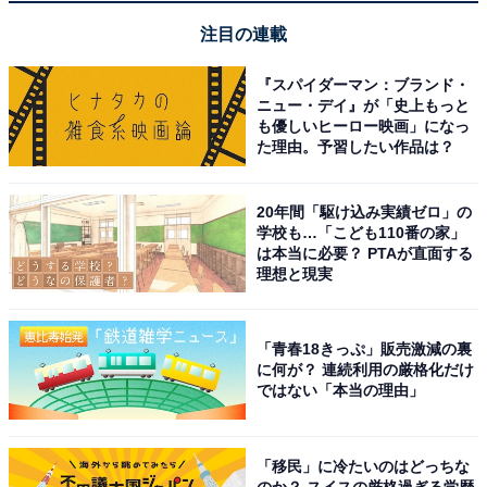
注目の連載
『スパイダーマン：ブランド・
ニュー・デイ』が「史上もっと
も優しいヒーロー映画」になっ
た理由。予習したい作品は？
20年間「駆け込み実績ゼロ」の
学校も…「こども110番の家」
は本当に必要？ PTAが直面する
理想と現実
【今日チェックしたい】サムソナイトの人気商品5
「青春18きっぷ」販売激減の裏
選
に何が？ 連続利用の厳格化だけ
ではない「本当の理由」
サムソナイト「ヴォラント スピナー55」
「移民」に冷たいのはどっちな
のか？ スイスの厳格過ぎる学歴