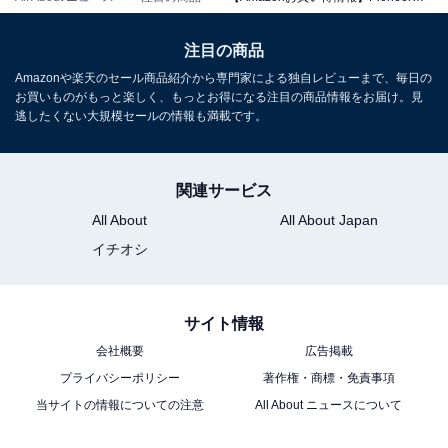
注目の商品
Pioneer「TVM-FW1300-2-B」
Amazonや楽天のセール商品紹介から専門家による独自レビューまで、毎日の
お買いものがもっと楽しく、もっとお得になる注目の商品情報をお届け。見
逃したくない大規模セールの情報も満載です。
関連サービス
All About
All About Japan
Pioneer フリップダウンモニター TVM-FW1300-2-B 13.3
イチオシ
インチ ブラック フルHD ルームランプあり カロッツェリ
ア
Amazonで見る
サイト情報
会社概要
広告掲載
プライバシーポリシー
著作権・商標・免責事項
Pioneer「TVM-FW1060-B」
当サイトの情報についての注意
All About ニュースについて