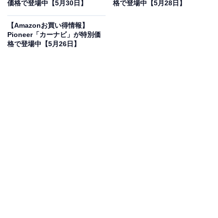
価格で登場中【5月30日】
格で登場中【5月28日】
Pioneerの「フリップダウンモニター」が限定価格
に！ 27％オフで登場
【Amazonお買い得情報】
Pioneer「カーナビ」が特別価
格で登場中【5月26日】
Pioneer フリップダウンモニター TVM-FW1050-B 10.1イ
ンチ ブラック WSVGA カロッツェリア
Amazonで見る
Pioneerのフリップダウンモニター「TVM-FW1050-B」
は現在27％オフの特別価格・税込3万9394円販売中で
す。
この商品のおすすめポイントは？