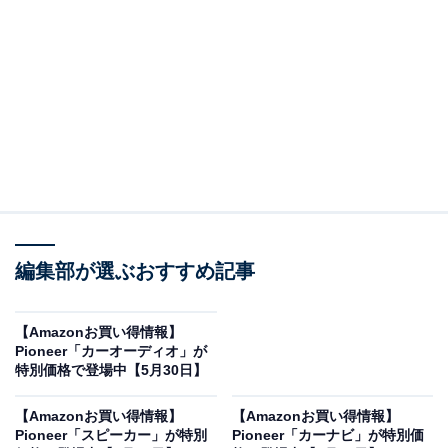
※以下のセール情報は6月3日15時30分現在のものです。
値段の変更、売り切れの場合もあります。
この記事の執筆者：
All About ニュース お買
編集部が選ぶおすすめ記事
いもの部
Amazonのセール商品から売れ筋ランキングまで、毎日のお買いも
【Amazonお買い得情報】
のがもっと楽しく、もっとお得になる情報をお届け。編集部員によ
Pioneer「カーオーディオ」が
る独自レビューなど、ここでしか手に入らない情報も満載です。
...続きを読む
特別価格で登場中【5月30日】
※本記事で紹介している商品の購入やサービスの利用により、売上の一部が
【Amazonお買い得情報】
【Amazonお買い得情報】
オールアバウトに還元されることがあります。
Pioneer「スピーカー」が特別
Pioneer「カーナビ」が特別価