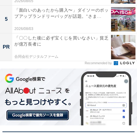
2026/08/05
月15日】
「面白いのあったから購入〜」ダイソーのポッ
プアップランドリーバッグが話題。“さま...
5
2026/08/03
「〇〇した後に必ず宝くじを買いなさい」貧乏
が億万長者に
PR
合同会社デジタルファーム
Recommended by
【今日チェックしたい】Pioneerの人気商品5選