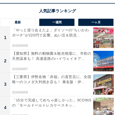
10.1インチの鮮明なWSVGA液晶を搭載し、後部座席で
迫力ある映像を大画面で楽しめます！ 高輝度LEDバック
ライトにより、日中の明るい車内でもくっきりと美しい
最新
一週間
一ヶ月
画質を再現。ミニバンの天井にすっきりと収まるスリム
「やっと巡り会えたよ」ダイソーの“ちいかわ
なデザインも魅力です。長距離のドライブでも、同乗者
ポーチ”が220円で反響。ぬい活＆防災...
1
を退屈させない快適な空間を作れますね。
2026/08/06
ユーザーからは「画質がとても綺麗で子供が大喜び」
【愛知県】無料の動物園＆観光牧場に、市初の
天然温泉も！ 高速道路のハイウェイオア...
「後部座席が特等席になった」と好評です。一方で、
2
「車種別の専用取付キットが別売りで必要」という声
2026/08/07
も。家族でのドライブをより楽しくしたい人や、後部座
【三重県】伊勢名物「赤福」の直営店に、全国
唯一のコメダ大判焼き店も！ 東名阪・伊...
席の快適性を高めたい人には、おすすめの商品といえそ
3
うです。
2026/08/06
「15分で完成してめちゃ楽しかった」3COINS
あわせて読みたい
の「モールドールトレカケースキッ...
4
【Amazonお買い得情報】Pioneer「ディス
プレイオーディオ」が特別価格で登場中【3