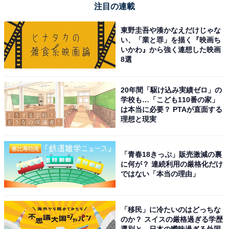
Pioneer「TVM-FW1100-2-B」
注目の連載
東野圭吾や湊かなえだけじゃな
い、「業と罪」を描く『映画ち
いかわ』から強く連想した映画
8選
20年間「駆け込み実績ゼロ」の
学校も…「こども110番の家」
Pioneer フリップダウンモニター TVM-FW1100-2-B 11.6
は本当に必要？ PTAが直面する
インチ ブラック WXGA ルームランプあり カロッツェリア
理想と現実
Amazonで見る
「青春18きっぷ」販売激減の裏
に何が？ 連続利用の厳格化だけ
Pioneer「TVM-FW1100-2-S」
ではない「本当の理由」
「移民」に冷たいのはどっちな
のか？ スイスの厳格過ぎる学歴
選別と、日本の曖昧過ぎる外国