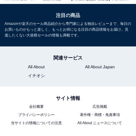
Pioneer「DMH-SZ500」
注目の商品
Amazonや楽天のセール商品紹介から専門家による独自レビューまで、毎日の
お買いものがもっと楽しく、もっとお得になる注目の商品情報をお届け。見
逃したくない大規模セールの情報も満載です。
関連サービス
All About
All About Japan
Pioneer ディスプレイオーディオ DMH-SZ500 6.8インチ
2D ワイヤレス AppleCarPlay AndroidAuto Bluetooth
イチオシ
カロッツェリア
Amazonで見る
サイト情報
会社概要
広告掲載
Pioneer「MVH-3600」
プライバシーポリシー
著作権・商標・免責事項
当サイトの情報についての注意
All About ニュースについて