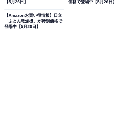
【5月26日】
価格で登場中【5月26日】
Pioneer カーナビ AVIC-RZ522 楽ナビ 7インチ
2D(180mm) HD IPS 無料地図更新 フルセグ Bluetooth
【Amazonお買い得情報】日立
HDMI カロッツェリア
「ふとん乾燥機」が特別価格で
Amazonで見る
登場中【5月26日】
Pioneerのカーナビ「AVIC-RZ522」は現在21％オフの特
別価格・税込7万44円で販売中です。
この商品のおすすめポイントは？
高精細な7インチHD IPS液晶
を採用し、地図も映像も驚
くほど鮮明に映し出すカーナビです。
無料地図更新付き
なので、新しい道路ができても長く安心して使えるのが
魅力。さらに
フルセグやBluetooth、HDMI入力にも対応
しており、車内でのエンタメが劇的に充実しますね！
直感的な操作性で、毎日のドライブや遠出がもっと快適