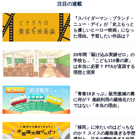
注目の連載
『スパイダーマン：ブランド・
ニュー・デイ』が「史上もっと
も優しいヒーロー映画」になっ
た理由。予習したい作品は？
20年間「駆け込み実績ゼロ」の
【今日チェックしたい】Pioneerの人気商品5選
学校も…「こども110番の家」
は本当に必要？ PTAが直面する
理想と現実
Pioneer「AVIC-RW522」
「青春18きっぷ」販売激減の裏
に何が？ 連続利用の厳格化だけ
ではない「本当の理由」
「移民」に冷たいのはどっちな
のか？ スイスの厳格過ぎる学歴
Pioneer カーナビ AVIC-RW522 楽ナビ 7インチ 200mmワ
選別と、日本の曖昧過ぎる外国