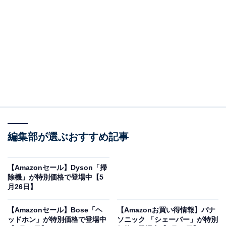
※以下のセール情報は5月28日20時現在のものです。値
段の変更、売り切れの場合もあります。
※本記事で紹介している商品の購入やサービスの利用により、売上の一部が
オールアバウトに還元されることがあります。
Pioneerの「カーナビ」が限定価格に！ 21％オフ
で登場
編集部が選ぶおすすめ記事
【Amazonセール】Dyson「掃
除機」が特別価格で登場中【5
月26日】
【Amazonセール】Bose「ヘ
【Amazonお買い得情報】パナ
ッドホン」が特別価格で登場中
ソニック 「シェーバー」が特別