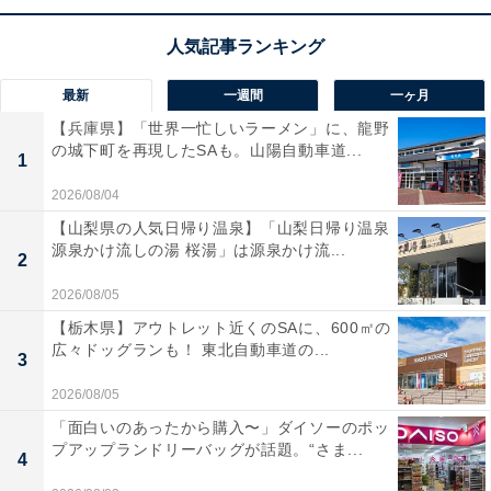
で楽しい時間に変わります。
Pioneerのカーナビ「AVIC-RZ522」の口コミは？
最新
一週間
一ヶ月
Pioneerのカーナビ「AVIC-RZ522」には以下のような口
【兵庫県】「世界一忙しいラーメン」に、龍野
の城下町を再現したSAも。山陽自動車道...
コミが寄せられています。
1
2026/08/04
画面がとても綺麗で斜めからでも見やすくルート案
【山梨県の人気日帰り温泉】「山梨日帰り温泉
源泉かけ流しの湯 桜湯」は源泉かけ流...
内も分かりやすいです
2
2026/08/05
【栃木県】アウトレット近くのSAに、600㎡の
広々ドッグランも！ 東北自動車道の...
HDMIでスマホの動画を映せるので長距離ドライブ
3
でも同乗者が退屈しません
2026/08/05
「面白いのあったから購入〜」ダイソーのポッ
プアップランドリーバッグが話題。“さま...
4
地図の無料更新がついているので最新の道路情報を