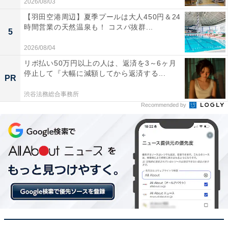
2026/08/03
保てる安心感があります
【羽田空港周辺】夏季プールは大人450円＆24
時間営業の天然温泉も！ コスパ抜群...
5
見やすい大画面で快適にナビを使いこなしたい人や、車
2026/08/04
内でのエンタメ環境を充実させたい人には、おすすめの
リボ払い50万円以上の人は、返済を3～6ヶ月
停止して『大幅に減額してから返済する...
商品といえそうです。
PR
渋谷法務総合事務所
あわせて読みたい
Recommended by
【Amazonお買い得情報】Pioneer「カーナ
ビ」が特別価格で登場中【5月26日】