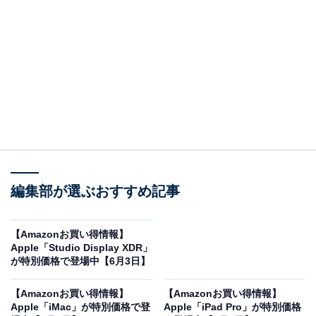
※以下のセール情報は6月7日17時45分現在のものです。
値段の変更、売り切れの場合もあります。
この記事の執筆者：
All About ニュース お買
いもの部
編集部が選ぶおすすめ記事
Amazonのセール商品から売れ筋ランキングまで、毎日のお買いも
のがもっと楽しく、もっとお得になる情報をお届け。編集部員によ
る独自レビューなど、ここでしか手に入らない情報も満載です。
...続きを読む
【Amazonお買い得情報】
Apple「Studio Display XDR」
※本記事で紹介している商品の購入やサービスの利用により、売上の一部が
が特別価格で登場中【6月3日】
オールアバウトに還元されることがあります。
【Amazonお買い得情報】
【Amazonお買い得情報】
Appleの「iPad Pro」が限定価格に！ 5％オフで登
Apple「iMac」が特別価格で登
Apple「iPad Pro」が特別価格