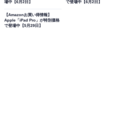
場
場中【6月2日】
で登場中【6月2日】
【Amazonお買い得情報】
Apple「iPad Pro」が特別価格
で登場中【5月29日】
Apple 11インチiPad Pro(M4):Ultra Retina XDR ディスプ
レイ、 2TB、横向きの 12MP フロントカメラ/12MP バッ
クカメラ、LiDAR スキャ ナ、Wi-Fi 6E + 5G 携帯電話通
信(eSIM)、Face ID、一日中使えるバッテリー - シルバー
Amazonで見る
AppleのiPad Pro「11インチiPad Pro（M4）」は現在5％
オフの特別価格・税込28万3860円販売中です。
この商品のおすすめポイントは？