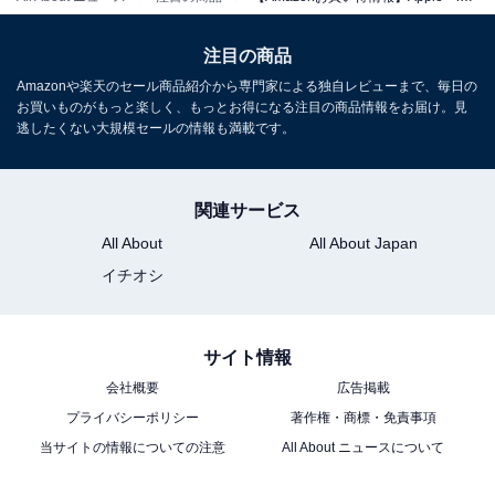
注目の商品
Apple 11インチiPad Air（M4）：Liquid Retinaディスプ
レイ、128GB、12MPフロント/バックカメラ、Apple N1
Amazonや楽天のセール商品紹介から専門家による独自レビューまで、毎日の
によるWi-Fi 7 + 5Gモバイル通信、Touch ID、一日中使
お買いものがもっと楽しく、もっとお得になる注目の商品情報をお届け。見
えるバッテリー — パープル
逃したくない大規模セールの情報も満載です。
Amazonで見る
関連サービス
Apple「13インチiPad Air（M4）」
All About
All About Japan
イチオシ
サイト情報
会社概要
広告掲載
プライバシーポリシー
著作権・商標・免責事項
当サイトの情報についての注意
All About ニュースについて
Apple 13インチiPad Air（M4）：Liquid Retinaディスプ
レイ、128GB、12MPフロント/バックカメラ、Apple N1