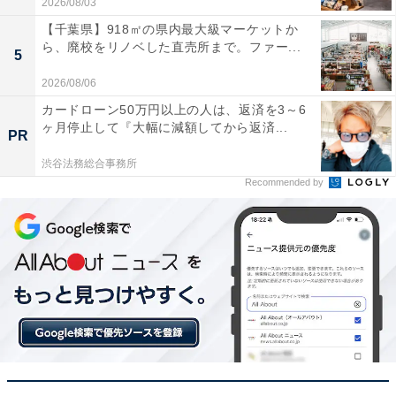
【Amazonお買い得情報】Pioneer「車載ス
2026/08/03
ピーカー」が特別価格で登場中【4月22日】
【千葉県】918㎡の県内最大級マーケットか
ら、廃校をリノベした直売所まで。ファー...
5
2026/08/06
カードローン50万円以上の人は、返済を3～6
ヶ月停止して『大幅に減額してから返済...
PR
渋谷法務総合事務所
Recommended by
【今日チェックしたい】Appleの人気商品5選