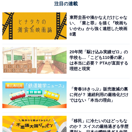
注目の連載
Apple「13インチiPad Pro（M5）」
東野圭吾や湊かなえだけじゃな
い、「業と罪」を描く『映画ち
いかわ』から強く連想した映画
8選
20年間「駆け込み実績ゼロ」の
学校も…「こども110番の家」
Apple 13インチiPad Pro（M5）：Ultra Retina XDR ディ
は本当に必要？ PTAが直面する
スプレイ、256GB、横向きの12MP フロント/バックカメ
理想と現実
ラ、LiDAR スキャナ、Apple N1によるWi-Fi 7、Face
ID、一日中使えるバッテリー - スペースブラック
Amazonで見る
「青春18きっぷ」販売激減の裏
に何が？ 連続利用の厳格化だけ
ではない「本当の理由」
Apple「11インチiPad Pro（M5）」
「移民」に冷たいのはどっちな
のか？ スイスの厳格過ぎる学歴
選別と、日本の曖昧過ぎる外国