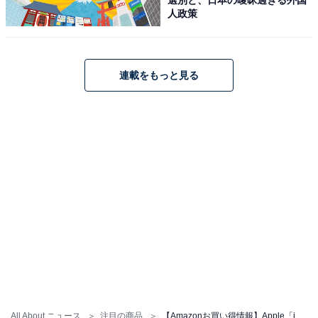
人政策
連載をもっと見る
Apple 11インチiPad Pro(M5):Ultra Retina XDR ディスプ
レイ、256GB、横向きの12MP フロント/バックカメラ、
LiDAR スキャナ、Apple N1によるWi-Fi 7 + C1X による
5G モバイル通信、Face ID、一日中使えるバッテリー -
シルバー
Amazonで見る
Apple「11インチiPad Air（M4）」
All About ニュース
注目の商品
【Amazonお買い得情報】Apple「iPad Pro」が特別価格で登場中【6月7日】