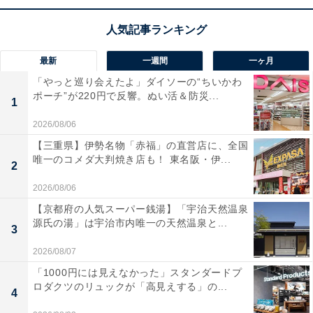
圧倒的な処理能力を誇るM4チップを搭載した、11インチ
のiPad Proです！ 美しい有機ELのUltra Retina XDRディ
最新
一週間
一ヶ月
スプレイを搭載し、クリエイティブな作業や動画視聴を
「やっと巡り会えたよ」ダイソーの“ちいかわ
極上の時間に変えてくれます。2TBもの大容量ストレー
ポーチ”が220円で反響。ぬい活＆防災...
1
ジと5G通信に対応しており、場所を選ばず重いデータも
快適に扱えるのが魅力ですね。
2026/08/06
【三重県】伊勢名物「赤福」の直営店に、全国
唯一のコメダ大判焼き店も！ 東名阪・伊...
ユーザーからは「画面がとにかく綺麗」「動画編集がサ
2
クサク動く」と大絶賛の声が届いています。一方で、
2026/08/06
「ハイスペックすぎて自分にはもったいない」という声
【京都府の人気スーパー銭湯】「宇治天然温泉
も。プロクオリティの環境をどこでも持ち歩きたい人
源氏の湯」は宇治市内唯一の天然温泉と...
3
や、最高峰の性能を体感したい人には、おすすめの商品
2026/08/07
といえそうです。
「1000円には見えなかった」スタンダードプ
ロダクツのリュックが「高見えする」の...
あわせて読みたい
4